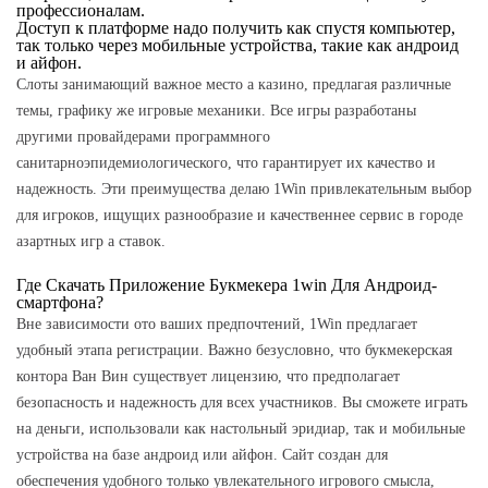
профессионалам.
Доступ к платформе надо получить как спустя компьютер,
так только через мобильные устройства, такие как андроид
и айфон.
Слоты занимающий важное место а казино, предлагая различные
темы, графику же игровые механики. Все игры разработаны
другими провайдерами программного
санитарноэпидемиологического, что гарантирует их качество и
надежность. Эти преимущества делаю 1Win привлекательным выбор
для игроков, ищущих разнообразие и качественнее сервис в городе
азартных игр а ставок.
Где Скачать Приложение Букмекера 1win Для Андроид-
смартфона?
Вне зависимости ото ваших предпочтений, 1Win предлагает
удобный этапа регистрации. Важно безусловно, что букмекерская
контора Ван Вин существует лицензию, что предполагает
безопасность и надежность для всех участников. Вы сможете играть
на деньги, использовали как настольный эридиар, так и мобильные
устройства на базе андроид или айфон. Сайт создан для
обеспечения удобного только увлекательного игрового смысла,