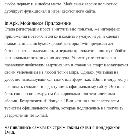
любое первых и в любом месте. Мобильная версия полностью
дублирует функционал и игры десктопного сайта.
In Apk, Мобильное Приложение
Этапа регистрации прост а интуитивно понятен, же интерфейс
приложения позволяли легко находить нужную игры и сделать
ставки. Лицензия букмекерской конторы 1win предполагает
безопасность и надежность, а зеркала приложения помогут обойти
региональные ограничения доступа. Упомянутые технологии
позволяют любителям азартных игр и ставок на спорт наслаждаться
своим увлечением из любой точки мира. Однако, учитывая на
удобство использующихся таких платформ, как 1Вин, иногда могут
возникать сложности с доступом к официальному сайту. Это или
быть связано киромарусом блокировками или техническими
сбоями. Бездепозитный бонус в 1Вин казино начисляется всем
туристам официального сайта, которые подписались на получить
уведомлений по E-mail.
Чат являлись самым быстрым таким связи с поддержкой
1win.