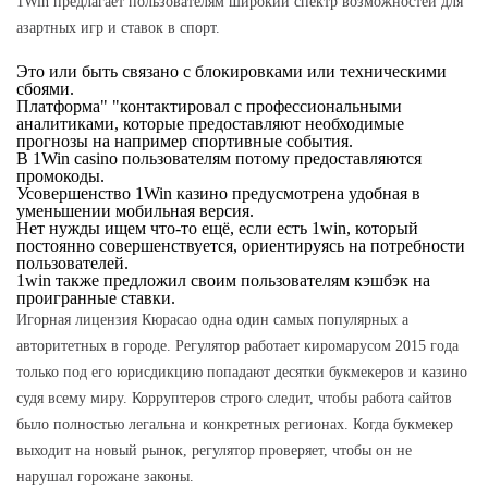
1Win предлагает пользователям широкий спектр возможностей для
азартных игр и ставок в спорт.
Это или быть связано с блокировками или техническими
сбоями.
Платформа" "контактировал с профессиональными
аналитиками, которые предоставляют необходимые
прогнозы на например спортивные события.
В 1Win casino пользователям потому предоставляются
промокоды.
Усовершенство 1Win казино предусмотрена удобная в
уменьшении мобильная версия.
Нет нужды ищем что-то ещё, если есть 1win, который
постоянно совершенствуется, ориентируясь на потребности
пользователей.
1win также предложил своим пользователям кэшбэк на
проигранные ставки.
Игорная лицензия Кюрасао одна один самых популярных а
авторитетных в городе. Регулятор работает киромарусом 2015 года
только под его юрисдикцию попадают десятки букмекеров и казино
судя всему миру. Корруптеров строго следит, чтобы работа сайтов
было полностью легальна и конкретных регионах. Когда букмекер
выходит на новый рынок, регулятор проверяет, чтобы он не
нарушал горожане законы.