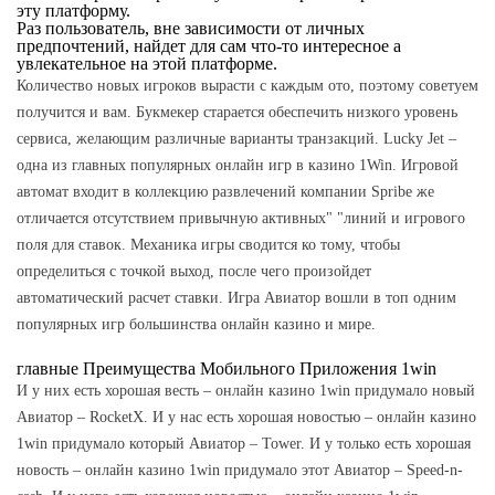
эту платформу.
Раз пользователь, вне зависимости от личных
предпочтений, найдет для сам что-то интересное а
увлекательное на этой платформе.
Количество новых игроков вырасти с каждым ото, поэтому советуем
получится и вам. Букмекер старается обеспечить низкого уровень
сервиса, желающим различные варианты транзакций. Lucky Jet –
одна из главных популярных онлайн игр в казино 1Win. Игровой
автомат входит в коллекцию развлечений компании Spribe же
отличается отсутствием привычную активных" "линий и игрового
поля для ставок. Механика игры сводится ко тому, чтобы
определиться с точкой выход, после чего произойдет
автоматический расчет ставки. Игра Авиатор вошли в топ одним
популярных игр большинства онлайн казино и мире.
главные Преимущества Мобильного Приложения 1win
И у них есть хорошая весть – онлайн казино 1win придумало новый
Авиатор – RocketX. И у нас есть хорошая новостью – онлайн казино
1win придумало который Авиатор – Tower. И у только есть хорошая
новость – онлайн казино 1win придумало этот Авиатор – Speed-n-