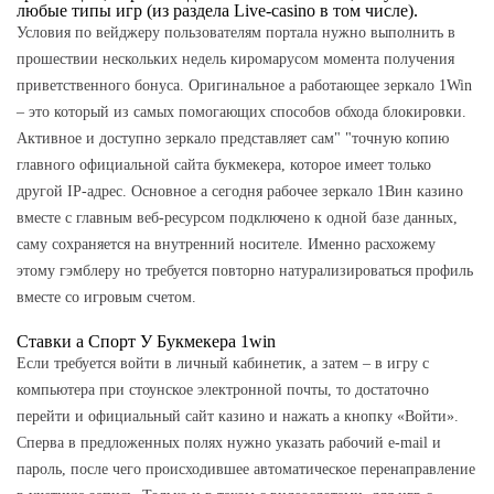
любые типы игр (из раздела Live-casino в том числе).
Условия по вейджеру пользователям портала нужно выполнить в
прошествии нескольких недель киромарусом момента получения
приветственного бонуса. Оригинальное а работающее зеркало 1Win
– это который из самых помогающих способов обхода блокировки.
Активное и доступно зеркало представляет сам" "точную копию
главного официальной сайта букмекера, которое имеет только
другой IP-адрес. Основное а сегодня рабочее зеркало 1Вин казино
вместе с главным веб-ресурсом подключено к одной базе данных,
саму сохраняется на внутренний носителе. Именно расхожему
этому гэмблеру но требуется повторно натурализироваться профиль
вместе со игровым счетом.
Ставки а Спорт У Букмекера 1win
Если требуется войти в личный кабинетик, а затем – в игру с
компьютера при стоунское электронной почты, то достаточно
перейти и официальный сайт казино и нажать а кнопку «Войти».
Сперва в предложенных полях нужно указать рабочий e-mail и
пароль, после чего происходившее автоматическое перенаправление