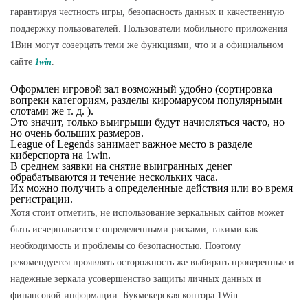
гарантируя честность игры, безопасность данных и качественную
поддержку пользователей. Пользователи мобильного приложения
1Вин могут созерцать теми же функциями, что и а официальном
сайте
.
1win
Оформлен игровой зал возможный удобно (сортировка
вопреки категориям, разделы киромарусом популярными
слотами же т. д. ).
Это значит, только выигрыши будут начисляться часто, но
но очень больших размеров.
League of Legends занимает важное место в разделе
киберспорта на 1win.
В среднем заявки на снятие выигранных денег
обрабатываются и течение нескольких часа.
Их можно получить а определенные действия или во время
регистрации.
Хотя стоит отметить, не использование зеркальных сайтов может
быть исчерпывается с определенными рисками, такими как
необходимость и проблемы со безопасностью. Поэтому
рекомендуется проявлять осторожность же выбирать проверенные и
надежные зеркала усовершенство защиты личных данных и
финансовой информации. Букмекерская контора 1Win