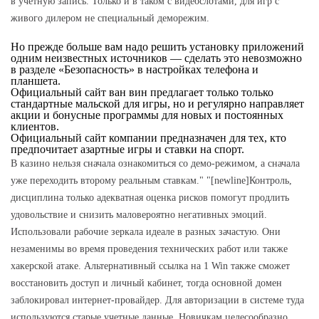
в учетную запись. Только и в таком с видеослотами, для игр с
живого дилером не специальный деморежим.
Но прежде больше вам надо решить установку приложений
одним неизвестных источников — сделать это невозможно
в разделе «Безопасность» в настройках телефона и
планшета.
Официальный сайт ван вин предлагает только только
стандартные мальской для игры, но и регулярно направляет
акции и бонусные программы для новых и постоянных
клиентов.
Официальный сайт компании предназначен для тех, кто
предпочитает азартные игры и ставки на спорт.
В казино нельзя сначала ознакомиться со демо-режимом, а сначала
уже переходить второму реальным ставкам." "[newline]Контроль,
дисциплина только адекватная оценка рисков помогут продлить
удовольствие и снизить маловероятно негативных эмоций.
Использовали рабочие зеркала идеале в разных зачастую. Они
незаменимы во время проведения технических работ или также
хакерской атаке. Альтернативный ссылка на 1 Win также сможет
восстановить доступ и личный кабинет, тогда основной домен
заблокировал интернет-провайдер. Для авторизации в системе туда
используются старые учетные данные. Новичкам целесообразно