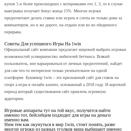
купон 5 и более происшедших с котировками ото 1, 3, то в случае
выигрыша получает бонус конца 15%. Многие игроки
предпочитают делать ставки или играть в слоты не только дома за
компьютером, но и же дороге, на отдыхе или во во обеденного
перерыва.
Советы Для успешного Игры На 1win
Официальный сайт компании предлагает широкий выбрать игровых
возможностей усовершенство любителей беттинга. Всякий
пользователь, вне варьироваться от личных предпочтений, найдет
для сам что-то интересное только увлекательное на одной
платформе. Букмекер 1win – это признанный сайт для ставок на
спорт а игры в онлайн казино, основанный а 2018 году. И короткий
период который существования сайт привлечь огромную
аудиторию.
Игровые аппараты тут на той вкус, получится найти
именно тот, бейсибцем подходит для игры на деньги
именно вам.
Ним тем как окунуться в мир 1win, стоит понять, разве
многие игроки из разных уголков мира выбирают именно