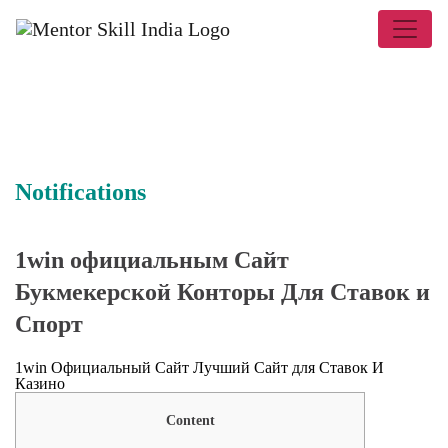
Notifications
1win официальным Сайт
Букмекерской Конторы Для Ставок и
Спорт
1win Официальный Сайт Лучший Сайт для Ставок И
Казино
Content