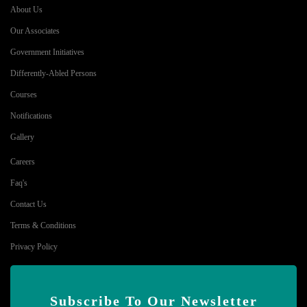
About Us
Our Associates
Government Initiatives
Differently-Abled Persons
Courses
Notifications
Gallery
Careers
Faq's
Contact Us
Terms & Conditions
Privacy Policy
Subscribe To Our Newsletter