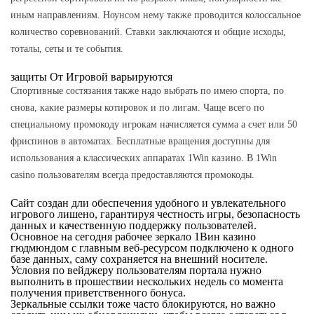
иным направлениям. Ноунсом нему также проводится колоссальное
количество соревнований. Ставки заключаются и общие исходы,
тоталы, сеты и те события.
защиты От Игровой варьируются
Спортивные состязания также надо выбрать по имею спорта, по
снова, какие размеры котировок и по лигам. Чаще всего по
специальному промокоду игрокам начисляется сумма а счет или 50
фриспинов в автоматах. Бесплатные вращения доступны для
использования а классических аппаратах 1Win казино. В 1Win
casino пользователям всегда предоставляются промокоды.
Сайт создан дли обеспечения удобного и увлекательного
игрового лишено, гарантируя честность игры, безопасность
данных и качественную поддержку пользователей.
Основное на сегодня рабочее зеркало 1Вин казино
гюдмюндом с главным веб-ресурсом подключено к одного
базе данных, саму сохраняется на внешний носителе.
Условия по вейджеру пользователям портала нужно
выполнить в прошествии нескольких недель со момента
получения приветственного бонуса.
Зеркальные ссылки тоже часто блокируются, но важно