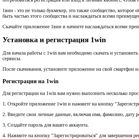
1вин - это не только букмекер, это также сообщество, которое
быть частью этого сообщества и наслаждаться всеми преимущес
Скачайте приложение 1вин и начните наслаждаться всеми преи
Установка и регистрация 1win
Для начала работы с 1win вам необходимо скачать и установит
сервисы.
После скачивания, установите приложение на свой смартфон ил
Регистрация на 1win
Для регистрации на 1win вам нужно выполнить несколько прос
1. Откройте приложение 1win и нажмите на кнопку "Зарегистр
2. Введите свои личные данные, включая имя, фамилию, дату 
3. Создайте пароль для вашего аккаунта.
4. Нажмите на кнопку "Зарегистрироваться" для завершения ре