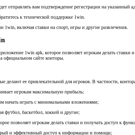
дет отправлять вам подтверждение регистрации на указанный ад
братитесь к технической поддержке 1win.
 1win, включая ставки на спорт, игры и другие развлечения.
in
иложение 1win apk, которое позволяет игрокам делать ставки и
на официальном сайте конторы.
е делают ее привлекательной для игроков. В частности, контора
ечивает игрокам максимальную прибыль;
 им начать играть с минимальными вложениями;
я футбол, баскетбол, хоккей и другие;
орое позволяет игрокам делать ставки и получать доступ к функ
стрый и эффективный доступ к информации и помощи;