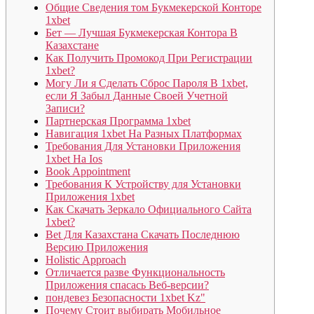
Общие Сведения том Букмекерской Конторе
1xbet
Бет — Лучшая Букмекерская Контора В
Казахстане
Как Получить Промокод При Регистрации
1xbet?
Могу Ли я Сделать Сброс Пароля В 1xbet,
если Я Забыл Данные Своей Учетной
Записи?
Партнерская Программа 1xbet
Навигация 1xbet На Разных Платформах
Требования Для Установки Приложения
1xbet На Ios
Book Appointment
Требования К Устройству для Установки
Приложения 1xbet
Как Скачать Зеркало Официального Сайта
1xbet?
Bet Для Казахстана Скачать Последнюю
Версию Приложения
Holistic Approach
Отличается разве Функциональность
Приложения спасась Веб-версии?
пондевез Безопасности 1xbet Kz"
Почему Стоит выбирать Мобильное