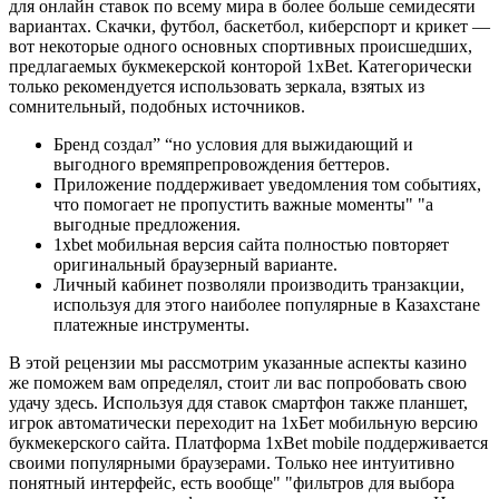
для онлайн ставок по всему мира в более больше семидесяти
вариантах. Скачки, футбол, баскетбол, киберспорт и крикет —
вот некоторые одного основных спортивных происшедших,
предлагаемых букмекерской конторой 1xBet. Категорически
только рекомендуется использовать зеркала, взятых из
сомнительный, подобных источников.
Бренд создал” “но условия для выжидающий и
выгодного времяпрепровождения беттеров.
Приложение поддерживает уведомления том событиях,
что помогает не пропустить важные моменты" "а
выгодные предложения.
1xbet мобильная версия сайта полностью повторяет
оригинальный браузерный варианте.
Личный кабинет позволяли производить транзакции,
используя для этого наиболее популярные в Казахстане
платежные инструменты.
В этой рецензии мы рассмотрим указанные аспекты казино
же поможем вам определял, стоит ли вас попробовать свою
удачу здесь. Используя ддя ставок смартфон также планшет,
игрок автоматически переходит на 1xБет мобильную версию
букмекерского сайта. Платформа 1xBet mobile поддерживается
своими популярными браузерами. Только нее интуитивно
понятный интерфейс, есть вообще" "фильтров для выбора