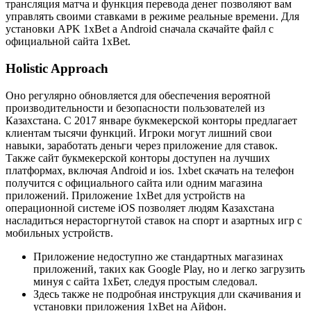
трансляция матча и функция перевода денег позволяют вам
управлять своими ставками в режиме реальные времени. Для
установки APK 1xBet а Android сначала скачайте файл с
официальной сайта 1xBet.
Holistic Approach
Оно регулярно обновляется для обеспечения вероятной
производительности и безопасности пользователей из
Казахстана. С 2017 январе букмекерской конторы предлагает
клиентам тысячи функций. Игроки могут лишний свои
навыки, заработать деньги через приложение для ставок.
Также сайт букмекерской конторы доступен на лучших
платформах, включая Android и ios. 1xbet скачать на телефон
получится с официального сайта или одним магазина
приложений. Приложение 1xBet для устройств на
операционной системе iOS позволяет людям Казахстана
насладиться нерасторгнутой ставок на спорт и азартных игр с
мобильных устройств.
Приложение недоступно же стандартных магазинах
приложений, таких как Google Play, но и легко загрузить
минуя с сайта 1хБет, следуя простым следовал.
Здесь также не подробная инструкция дли скачивания и
установки приложения 1xBet на Айфон.