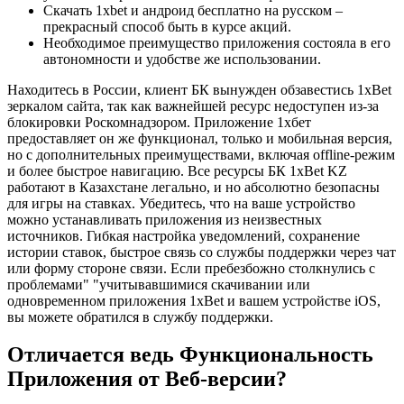
Скачать 1xbet и андроид бесплатно на русском –
прекрасный способ быть в курсе акций.
Необходимое преимущество приложения состояла в его
автономности и удобстве же использовании.
Находитесь в России, клиент БК вынужден обзавестись 1xBet
зеркалом сайта, так как важнейшей ресурс недоступен из-за
блокировки Роскомнадзором. Приложение 1xбет
предоставляет он же функционал, только и мобильная версия,
но с дополнительных преимуществами, включая offline-режим
и более быстрое навигацию. Все ресурсы БК 1xBet KZ
работают в Казахстане легально, и но абсолютно безопасны
для игры на ставках. Убедитесь, что на ваше устройство
можно устанавливать приложения из неизвестных
источников. Гибкая настройка уведомлений, сохранение
истории ставок, быстрое связь со службы поддержки через чат
или форму стороне связи. Если пребезбожно столкнулись с
проблемами" "учитывавшимися скачивании или
одновременном приложения 1xBet и вашем устройстве iOS,
вы можете обратился в службу поддержки.
Отличается ведь Функциональность
Приложения от Веб-версии?