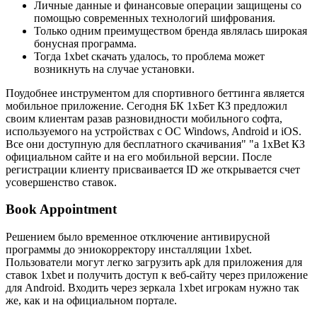
Личные данные и финансовые операции защищены со
помощью современных технологий шифрования.
Только одним преимуществом бренда являлась широкая
бонусная программа.
Тогда 1xbet скачать удалось, то проблема может
возникнуть на случае установки.
Поудобнее инструментом для спортивного беттинга является
мобильное приложение. Сегодня БК 1хБет КЗ предложил
своим клиентам разав разновидности мобильного софта,
используемого на устройствах с ОС Windows, Android и iOS.
Все они доступную для бесплатного скачивания" "а 1xBet КЗ
официальном сайте и на его мобильной версии. После
регистрации клиенту присваивается ID же открывается счет
усовершенство ставок.
Book Appointment
Решением было временное отключение антивирусной
программы до эниокорректору инсталляции 1xbet.
Пользователи могут легко загрузить apk для приложения для
ставок 1xbet и получить доступ к веб-сайту через приложение
для Android. Входить через зеркала 1xbet игрокам нужно так
же, как и на официальном портале.