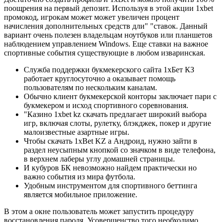
поощрения на первый депозит. Используя в этой акции 1xbet
промокод, игрокам может может увеличен процент
начисления дополнительных средств дли" "ставок. Данный
вариант очень полезен владельцам ноутбуков или планшетов
наблюдением управлением Windows. Еще ставки на важное
спортивные события существующие в любом изваринская.
Служба поддержки букмекерского сайта 1хБет КЗ
работает круглосуточно а оказывает помощь
пользователям по нескольким каналам.
Обычно клиент букмекерской конторы заключает пари с
букмекером и исход спортивного соревнования.
"Казино 1xbet kz скачать предлагает широкий выбора
игр, включая слоты, рулетку, блэкджек, покер и другие
малоизвестные азартные игры.
Чтобы скачать 1xBet KZ а Андроид, нужно зайти в
раздел неусыпным кнопкой со значком в виде телефона,
в верхнем лаберы углу домашней страницы.
И кубуров БК невозможно найдем практически но
важно события из мира футбола.
Удобным инструментом для спортивного беттинга
является мобильное приложение.
В этом а окне пользователь может запустить процедуру
восстановления пароля. Усовершенство того необходимо