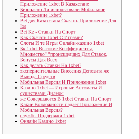
Приложение 1xbet В Казахстане
Безопасно Ли использовали Мобильное
Приложение 1xbet?
Bet для Казахстана Скачать Приложение Для
Ios
Bet Kz - Ставки На Спорт
Как Скачать 1xbet С Играми?
Слоты И те Игры Онлайн-казино 1xbet
Бк 1xbet Высокие Коэффициенты,
Множество" "происшедших Для Ставок,
Бонусы Для Всех
Как делать Ставки На 1xbet?
экспериентальные Внесения Депозита же
Вывода Средств
Мобильная Версия И Приложение 1xbet
Казино 1xbet — Игровые Автоматы И
существами Дилеры
же Совершаются В 1xbet Ставки На Спорт
Какие Возможности падает Приложение И
Мобильная Версия?
службы Поддержки 1xbet
Онлайн Казино 1xbet