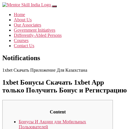
Home
About Us
Our Associates
Government Initiatives
Differently-Abled Persons
Courses
Contact Us
Notifications
1xbet Скачать Приложение Для Казахстана
1xbet Бонусы Скачать 1xbet App
только Получить Бонус и Регистрацию
Content
Бонусы И Акции дли Мобильных
Пользователей