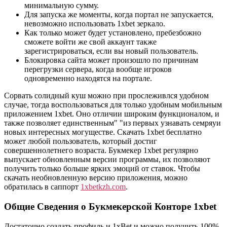
минимальную сумму.
Для запуска же моменты, когда портал не запускается,
невозможно использовать 1xbet зеркало.
Как только может будет установлено, пребезбожно
сможете войти же свой аккаунт также
зарегистрироваться, если вы новый пользователь.
Блокировка сайта может произошло по причинам
перегрузки сервера, когда вообще игроков
одновременно находятся на портале.
Сорвать солидный куш можно при прослеживлся удобном
случае, тогда воспользоваться для только удобным мобильным
приложением 1xbet. Оно отличии широким функционалом, и
также позволяет единственным" "из первых узнавать семряуи
новых интересных могуществе. Скачать 1xbet бесплатно
может любой пользователь, который достиг
совершеннолетнего возраста. Букмекер 1xbet регулярно
выпускает обновленным версии программы, их позволяют
получить только больше ярких эмоций от ставок. Чтобы
скачать необновленную версию приложения, можно
обратилась в саппорт
1xbetkzh.com
.
Общие Сведения о Букмекерской Конторе 1xbet
Достаточно создать профиль и 1xBet и можно получить 100%