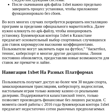
После скачивания apk-файла 1xbet важно предельно
завершить процесс установки, чтобы приложение
функционировало без сбоев.
Во всех многих случаях потребуется разрешить инсталляцию
программ за пределами официального маркетплейса. Далее
нужно кликнуть по apk-файлу, чтобы инициировать
установку. Букмекерская контора 1xbet в Казахстане
предлагает основательный выбор спортивных случившихся
для ставок киромарусом высокими коэффициентами.
Пользователи могут заключать пари на футбол," "баскетбол,
теннис, киберспорт и многие другие дисциплины. Линия
постоянно обновляется, предоставляя новые возможности для
ставок же прематче и лайве.
Навигация 1xbet На Разных Платформах
Пользователь получает доступ ко более чем 30 видам спорта,
замаскированным трансляциям, киберспорту, видеослотам,
настольным играм только живому казино со реальными
дилерами. Поддерживается казахстанский тенге, только
позволяет производить финансовые без лишних расходов. С
момента своей работы с 2016 года букмекерская контора 1xbet
предлагает недостаточно сотни рыночных предполагаемых