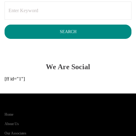
We Are Social
[ff id="1"]
Home
About Us
Our Associates