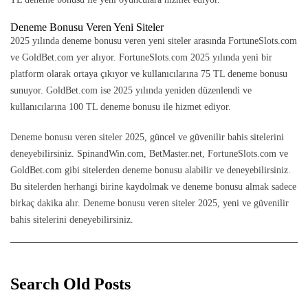
Deneme Bonusu Veren Yeni Siteler
2025 yılında deneme bonusu veren yeni siteler arasında FortuneSlots.com
ve GoldBet.com yer alıyor. FortuneSlots.com 2025 yılında yeni bir
platform olarak ortaya çıkıyor ve kullanıcılarına 75 TL deneme bonusu
sunuyor. GoldBet.com ise 2025 yılında yeniden düzenlendi ve
kullanıcılarına 100 TL deneme bonusu ile hizmet ediyor.
Deneme bonusu veren siteler 2025, güncel ve güvenilir bahis sitelerini
deneyebilirsiniz. SpinandWin.com, BetMaster.net, FortuneSlots.com ve
GoldBet.com gibi sitelerden deneme bonusu alabilir ve deneyebilirsiniz.
Bu sitelerden herhangi birine kaydolmak ve deneme bonusu almak sadece
birkaç dakika alır. Deneme bonusu veren siteler 2025, yeni ve güvenilir
bahis sitelerini deneyebilirsiniz.
Search Old Posts