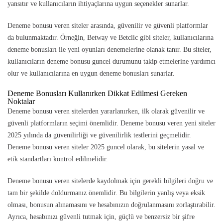
yansıtır ve kullanıcıların ihtiyaçlarına uygun seçenekler sunarlar.
Deneme bonusu veren siteler arasında, güvenilir ve güvenli platformlar
da bulunmaktadır. Örneğin, Betway ve Betclic gibi siteler, kullanıcılarına
deneme bonusları ile yeni oyunları denemelerine olanak tanır. Bu siteler,
kullanıcıların deneme bonusu guncel durumunu takip etmelerine yardımcı
olur ve kullanıcılarına en uygun deneme bonusları sunarlar.
Deneme Bonusları Kullanırken Dikkat Edilmesi Gereken
Noktalar
Deneme bonusu veren sitelerden yararlanırken, ilk olarak güvenilir ve
güvenli platformların seçimi önemlidir. Deneme bonusu veren yeni siteler
2025 yılında da güvenilirliği ve güvenilirlik testlerini geçmelidir.
Deneme bonusu veren siteler 2025 guncel olarak, bu sitelerin yasal ve
etik standartları kontrol edilmelidir.
Deneme bonusu veren sitelerde kaydolmak için gerekli bilgileri doğru ve
tam bir şekilde doldurmanız önemlidir. Bu bilgilerin yanlış veya eksik
olması, bonusun alınamasını ve hesabınızın doğrulanmasını zorlaştırabilir.
Ayrıca, hesabınızı güvenli tutmak için, güçlü ve benzersiz bir şifre