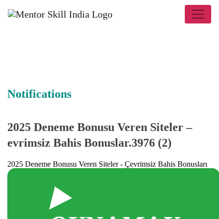
Notifications
2025 Deneme Bonusu Veren Siteler –
evrimsiz Bahis Bonuslar.3976 (2)
2025 Deneme Bonusu Veren Siteler - Çevrimsiz Bahis Bonusları
▶️