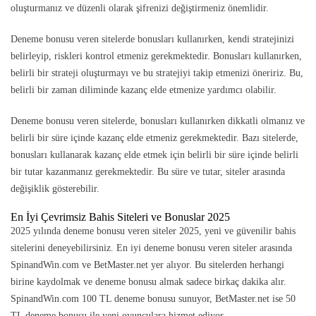
oluşturmanız ve düzenli olarak şifrenizi değiştirmeniz önemlidir.
Deneme bonusu veren sitelerde bonusları kullanırken, kendi stratejinizi
belirleyip, riskleri kontrol etmeniz gerekmektedir. Bonusları kullanırken,
belirli bir strateji oluşturmayı ve bu stratejiyi takip etmenizi öneririz. Bu,
belirli bir zaman diliminde kazanç elde etmenize yardımcı olabilir.
Deneme bonusu veren sitelerde, bonusları kullanırken dikkatli olmanız ve
belirli bir süre içinde kazanç elde etmeniz gerekmektedir. Bazı sitelerde,
bonusları kullanarak kazanç elde etmek için belirli bir süre içinde belirli
bir tutar kazanmanız gerekmektedir. Bu süre ve tutar, siteler arasında
değişiklik gösterebilir.
En İyi Çevrimsiz Bahis Siteleri ve Bonuslar 2025
2025 yılında deneme bonusu veren siteler 2025, yeni ve güvenilir bahis
sitelerini deneyebilirsiniz. En iyi deneme bonusu veren siteler arasında
SpinandWin.com ve BetMaster.net yer alıyor. Bu sitelerden herhangi
birine kaydolmak ve deneme bonusu almak sadece birkaç dakika alır.
SpinandWin.com 100 TL deneme bonusu sunuyor, BetMaster.net ise 50
TL deneme bonusu ile yeni oyunculara hizmet ediyor.