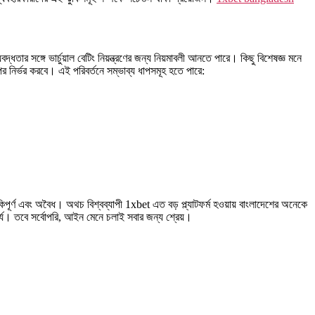
ার সঙ্গে ভার্চুয়াল বেটিং নিয়ন্ত্রণের জন্য নিয়মাবলী আনতে পারে। কিছু বিশেষজ্ঞ মনে
 ওপর নির্ভর করবে। এই পরিবর্তনে সম্ভাব্য ধাপসমূহ হতে পারে:
র্ণ এবং অবৈধ। অথচ বিশ্বব্যাপী 1xbet এত বড় প্ল্যাটফর্ম হওয়ায় বাংলাদেশের অনেকে
র্য। তবে সর্বোপরি, আইন মেনে চলাই সবার জন্য শ্রেয়।