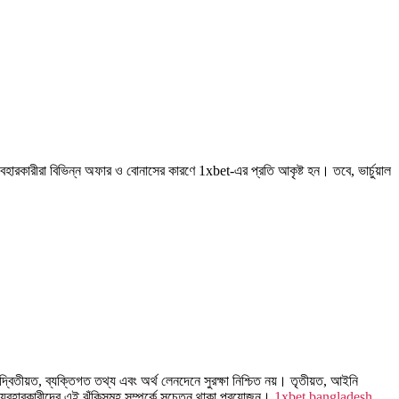
বহারকারীরা বিভিন্ন অফার ও বোনাসের কারণে 1xbet-এর প্রতি আকৃষ্ট হন। তবে, ভার্চুয়াল
্বিতীয়ত, ব্যক্তিগত তথ্য এবং অর্থ লেনদেনে সুরক্ষা নিশ্চিত নয়। তৃতীয়ত, আইনি
ব্যবহারকারীদের এই ঝুঁকিসমূহ সম্পর্কে সচেতন থাকা প্রয়োজন।
1xbet bangladesh