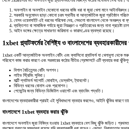
থেকে ১xbet-এর মত অনলাইন জুয়া প্ল্যাটফর্মগুলোর বিরুদ্ধে কঠোর মনোভাব দেখা যায়। 
অফলাইন বা অনলাইন যেকোনো ধরনের বাজি ধরা বা জুয়া খেলা মানে আইনবিরুদ্ধ
সরকারি অনুমোদন ছাড়া কোনো চরম স্থানীয় বা আন্তর্জাতিক জুয়া প্রতিষ্ঠান পরি
যেসব ওয়েবসাইট এই ধরনের পরিষেবা দেয়, সেগুলো বাংলাদেশ থেকে অবরুদ্ধ বা ব্ল
ব্যক্তিগত বা সামাজিক পর্যায়ে জুয়া নিয়ন্ত্রণ ও প্রতিরোধের জন্য নানা প্রচেষ্টা চ
আইন ভঙ্গের ক্ষেত্রে সাধারণত জরিমানা ও কারাদণ্ডের ব্যবস্থা রয়েছে।
1xbet প্ল্যাটফর্মের বৈশিষ্ট্য ও বাংলাদেশের ব্যবহারকারীদের
1xbet একটি আন্তর্জাতিক অনলাইন বেটিং এবং ক্যাসিনো প্ল্যাটফর্ম যা খেলাধুলা থেকে শু
পরিবেশে কাজ করার কারণে এবং সরকারের কঠোর নীতির প্রেক্ষাপটে এটি ব্যবহার করা ঝুঁকিপূর
বিশাল বৈচিত্র্যের বেটিং অপশন।
লাইভ স্ট্রিমিং সুবিধা।
মাল্টি প্লাটফর্ম সাপোর্ট: মোবাইল, ডেস্কটপ, ট্যাবলেট।
বিভিন্ন ধরনের বোনাস এবং প্রমোশন।
পেমেন্টের জন্য বিভিন্ন ডিজিটাল ওয়ালেট এবং ব্যাংকিং পদ্ধতি।
বাংলাদেশের ব্যবহারকারীরা প্রায়ই এই সুবিধাগুলো ব্যবহার করলেও, আইনি ঝুঁকির কারণে 
বাংলাদেশে 1xbet ব্যবহার করার ঝুঁকি
বাংলাদেশে অনলাইন জুয়া নিষিদ্ধ হওয়ায় 1xbet ব্যবহারে বেশ কিছু ঝুঁকি জড়িত। প্রথমত
পদক্ষেপ গ্রহণের সম্ভাবনা রয়েছে যদি ব্যবহারকারী ধরা পড়েন। এছাড়া, নিরাপত্তার অভ