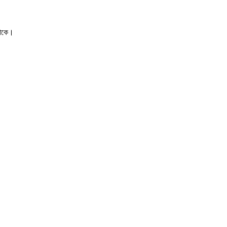
থাকে।