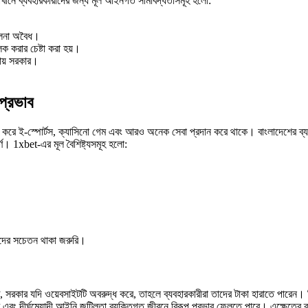
এখানে ব্যবহারকারীদের জন্য মূল আইনগত সীমাবদ্ধতাসমূহ হলো:
।
চালনা অবৈধ।
ক করার চেষ্টা করা হয়।
ালায় সরকার।
 প্রভাব
রু করে ই-স্পোর্টস, ক্যাসিনো গেম এবং আরও অনেক সেবা প্রদান করে থাকে। বাংলাদেশের ব্য
্ণ। 1xbet-এর মূল বৈশিষ্ট্যসমূহ হলো:
তাদের সচেতন থাকা জরুরি।
, সরকার যদি ওয়েবসাইটটি অবরুদ্ধ করে, তাহলে ব্যবহারকারীরা তাদের টাকা হারাতে পারেন। দ
াব এবং দীর্ঘমেয়াদী আইনি জটিলতা ব্যক্তিগত জীবনে বিরূপ প্রভাব ফেলতে পারে। এক্ষেত্রে 