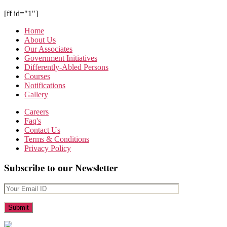
[ff id="1"]
Home
About Us
Our Associates
Government Initiatives
Differently-Abled Persons
Courses
Notifications
Gallery
Careers
Faq's
Contact Us
Terms & Conditions
Privacy Policy
Subscribe to our Newsletter