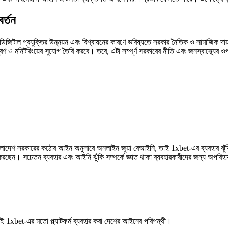
র্তন
াল প্রযুক্তির উন্নয়ন এবং বিশ্বায়নের কারণে ভবিষ্যতে সরকার নৈতিক ও সামাজিক দায়বদ্ধত
ন্ত্রণ ও মনিটরিংয়ের সুযোগ তৈরি করবে। তবে, এটা সম্পূর্ণ সরকারের নীতি এবং জনস্বাস্থ্যের
লাদেশ সরকারের কঠোর আইন অনুসারে অনলাইন জুয়া বেআইনি, তাই 1xbet-এর ব্যবহার ঝুঁকিপূ
রছেন। সচেতন ব্যবহার এবং আইনি ঝুঁকি সম্পর্কে জ্ঞাত থাকা ব্যবহারকারীদের জন্য অপরিহা
 তাই 1xbet-এর মতো প্ল্যাটফর্ম ব্যবহার করা দেশের আইনের পরিপন্থী।