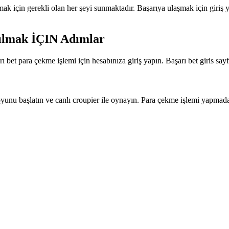
şmak için gerekli olan her şeyi sunmaktadır. Başarıya ulaşmak için giriş 
tılmak İÇIN Adımlar
ı bet para çekme işlemi için hesabınıza giriş yapın. Başarı bet giris sayfa
yunu başlatın ve canlı croupier ile oynayın. Para çekme işlemi yapmadan