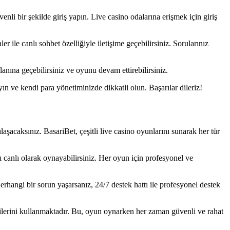
nli bir şekilde giriş yapın. Live casino odalarına erişmek için giriş
r ile canlı sohbet özelliğiyle iletişime geçebilirsiniz. Sorularınız
lanına geçebilirsiniz ve oyunu devam ettirebilirsiniz.
n ve kendi para yönetiminizde dikkatli olun. Başarılar dileriz!
aşacaksınız. BasariBet, çeşitli live casino oyunlarını sunarak her tür
 canlı olarak oynayabilirsiniz. Her oyun için profesyonel ve
rhangi bir sorun yaşarsanız, 24/7 destek hattı ile profesyonel destek
jilerini kullanmaktadır. Bu, oyun oynarken her zaman güvenli ve rahat