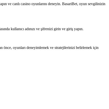
yapın ve canlı casino oyunlarını deneyin. BasariBet, oyun sevgilinizin
sında kullanıcı adınızı ve şifrenizi girin ve giriş yapın.
 önce, oyunları deneyimlemek ve stratejilerinizi belirlemek için