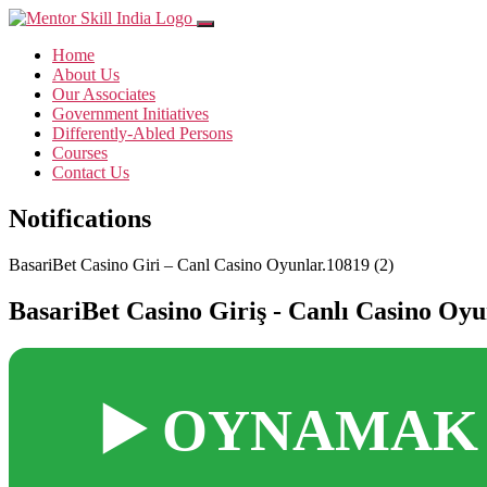
Home
About Us
Our Associates
Government Initiatives
Differently-Abled Persons
Courses
Contact Us
Notifications
BasariBet Casino Giri – Canl Casino Oyunlar.10819 (2)
BasariBet Casino Giriş - Canlı Casino Oyu
▶️ OYNAMAK