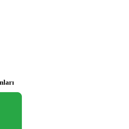
nları