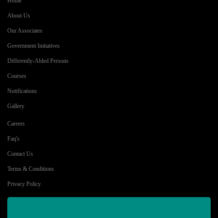
Home
About Us
Our Associates
Government Initiatives
Differently-Abled Persons
Courses
Notifications
Gallery
Careers
Faq's
Contact Us
Terms & Conditions
Privacy Policy