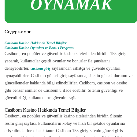
OYNAMAK
Содержимое
Casibom Kasino Hakkında Temel Bilgiler
Casibom Kasino Oyunları ve Bonus Programı
Casibom, en popüler ve güvenilir kasino sitelerinden biridir. 158 giriş
yaparak, kullanıcılar çeşitli oyunlar ve bonuslar ile şanslarını
deneyebilirler.
sayfasından rahatça ve güvenle oyunları
casibom giriş
oynayabilirler. Casibom güncel giriş sayfasında, sitenin güncel durumu ve
güncellemeler hakkında bilgi edinebilirler. Cadibom, casibon ve casibo
gibi benzer isimler de Casibom'u ifade edebilir. Sitenin güvenliği ve
güvenilirliği, kullanıcıların güvenini sağlar.
Casibom Kasino Hakkında Temel Bilgiler
Casibom, en popüler ve güvenilir kasino sitelerinden biridir. Sitenin
resmi giriş sayfası, kullanıcıların kolay ve hızlı bir şekilde oyunlarına
erişebilmelerine olanak tanır. Casibom 158 giriş, sitenin güncel giriş