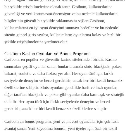
bir şekilde erişebilmelerine olanak tanır. Casibom, kullanıcılarına
güvenliği ve veri korumasını önemsiyor ve bu nedenle kullanıcıların
bilgilerinin güvenli bir şekilde saklanmasını sağlar. Casibom,
kullanıcılarına en iyi oyun deneyimi sunmayı hedefler ve bu nedenle
sitenin güncel giriş sayfası, kullanıcıların oyunlarına kolay ve hızlı bir
şekilde erişebilmelerine yardımcı olur.
Casibom Kasino Oyunları ve Bonus Programı
Casibom, en popüler ve güvenilir kasino sitelerinden biridir. Kasino
sunucuları çeşitli oyunlar sunar, bunlar arasında slots, blackjack, poker,
bakarat, roulette ve daha fazlası yer alır. Her oyun türü için farklı
seviyelerde deneyim ve beceri gerektirir, ancak her biri kendi benzersiz
özelliklerine sahiptir. Slots oyunları genellikle basit ve hızlı oyunlar,
diğer taraftan blackjack ve poker gibi oyunlar daha karmaşık ve stratejik
olabilir. Her oyun türü için farklı seviyelerde deneyim ve beceri
gerektirir, ancak her biri kendi benzersiz özelliklerine sahiptir.
Casibom'un bonus programı, yeni ve mevcut oyuncular için çok fazla
avantaj sunar. Yeni kaydolma bonusu, yeni üyeler için özel bir teklif