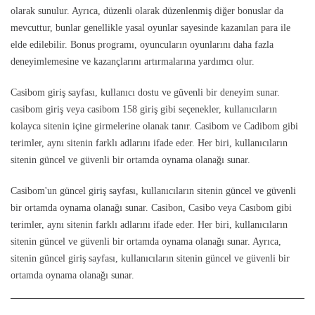
olarak sunulur. Ayrıca, düzenli olarak düzenlenmiş diğer bonuslar da
mevcuttur, bunlar genellikle yasal oyunlar sayesinde kazanılan para ile
elde edilebilir. Bonus programı, oyuncuların oyunlarını daha fazla
deneyimlemesine ve kazançlarını artırmalarına yardımcı olur.
Casibom giriş sayfası, kullanıcı dostu ve güvenli bir deneyim sunar.
casibom giriş veya casibom 158 giriş gibi seçenekler, kullanıcıların
kolayca sitenin içine girmelerine olanak tanır. Casibom ve Cadibom gibi
terimler, aynı sitenin farklı adlarını ifade eder. Her biri, kullanıcıların
sitenin güncel ve güvenli bir ortamda oynama olanağı sunar.
Casibom'un güncel giriş sayfası, kullanıcıların sitenin güncel ve güvenli
bir ortamda oynama olanağı sunar. Casibon, Casibo veya Casıbom gibi
terimler, aynı sitenin farklı adlarını ifade eder. Her biri, kullanıcıların
sitenin güncel ve güvenli bir ortamda oynama olanağı sunar. Ayrıca,
sitenin güncel giriş sayfası, kullanıcıların sitenin güncel ve güvenli bir
ortamda oynama olanağı sunar.