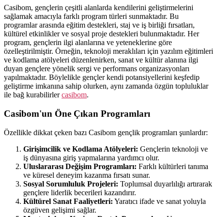
Casibom, gençlerin çeşitli alanlarda kendilerini geliştirmelerini
sağlamak amacıyla farklı program türleri sunmaktadır. Bu
programlar arasında eğitim destekleri, staj ve iş birliği fırsatları,
kültürel etkinlikler ve sosyal proje destekleri bulunmaktadır. Her
program, gençlerin ilgi alanlarına ve yeteneklerine göre
özelleştirilmiştir. Örneğin, teknoloji meraklıları için yazılım eğitimleri
ve kodlama atölyeleri düzenlenirken, sanat ve kültür alanına ilgi
duyan gençlere yönelik sergi ve performans organizasyonları
yapılmaktadır. Böylelikle gençler kendi potansiyellerini keşfedip
geliştirme imkanına sahip olurken, aynı zamanda özgün topluluklar
ile bağ kurabilirler
casibom
.
Casibom'un Öne Çıkan Programları
Özellikle dikkat çeken bazı Casibom gençlik programları şunlardır:
Girişimcilik ve Kodlama Atölyeleri:
Gençlerin teknoloji ve
iş dünyasına giriş yapmalarına yardımcı olur.
Uluslararası Değişim Programları:
Farklı kültürleri tanıma
ve küresel deneyim kazanma fırsatı sunar.
Sosyal Sorumluluk Projeleri:
Toplumsal duyarlılığı artırarak
gençlere liderlik becerileri kazandırır.
Kültürel Sanat Faaliyetleri:
Yaratıcı ifade ve sanat yoluyla
özgüven gelişimi sağlar.