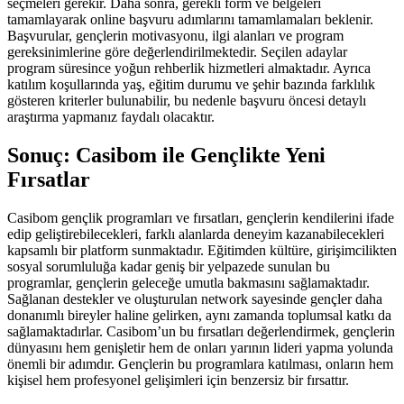
seçmeleri gerekir. Daha sonra, gerekli form ve belgeleri
tamamlayarak online başvuru adımlarını tamamlamaları beklenir.
Başvurular, gençlerin motivasyonu, ilgi alanları ve program
gereksinimlerine göre değerlendirilmektedir. Seçilen adaylar
program süresince yoğun rehberlik hizmetleri almaktadır. Ayrıca
katılım koşullarında yaş, eğitim durumu ve şehir bazında farklılık
gösteren kriterler bulunabilir, bu nedenle başvuru öncesi detaylı
araştırma yapmanız faydalı olacaktır.
Sonuç: Casibom ile Gençlikte Yeni
Fırsatlar
Casibom gençlik programları ve fırsatları, gençlerin kendilerini ifade
edip geliştirebilecekleri, farklı alanlarda deneyim kazanabilecekleri
kapsamlı bir platform sunmaktadır. Eğitimden kültüre, girişimcilikten
sosyal sorumluluğa kadar geniş bir yelpazede sunulan bu
programlar, gençlerin geleceğe umutla bakmasını sağlamaktadır.
Sağlanan destekler ve oluşturulan network sayesinde gençler daha
donanımlı bireyler haline gelirken, aynı zamanda toplumsal katkı da
sağlamaktadırlar. Casibom’un bu fırsatları değerlendirmek, gençlerin
dünyasını hem genişletir hem de onları yarının lideri yapma yolunda
önemli bir adımdır. Gençlerin bu programlara katılması, onların hem
kişisel hem profesyonel gelişimleri için benzersiz bir fırsattır.