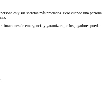
s personales y sus secretos más preciados. Pero cuando una persona
caz.
ar situaciones de emergencia y garantizar que los jugadores puedan
: