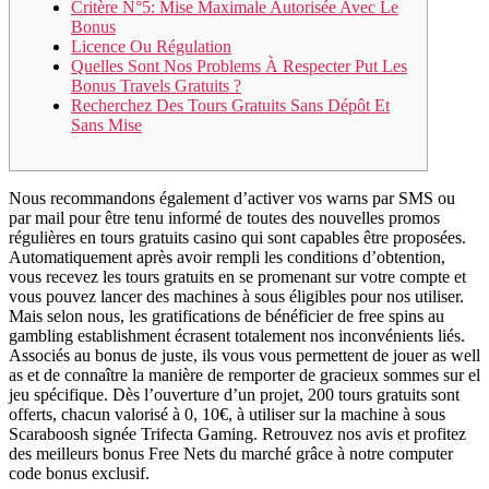
Critère N°5: Mise Maximale Autorisée Avec Le
Bonus
Licence Ou Régulation
Quelles Sont Nos Problems À Respecter Put Les
Bonus Travels Gratuits ?
Recherchez Des Tours Gratuits Sans Dépôt Et
Sans Mise
Nous recommandons également d’activer vos warns par SMS ou
par mail pour être tenu informé de toutes des nouvelles promos
régulières en tours gratuits casino qui sont capables être proposées.
Automatiquement après avoir rempli les conditions d’obtention,
vous recevez les tours gratuits en se promenant sur votre compte et
vous pouvez lancer des machines à sous éligibles pour nos utiliser.
Mais selon nous, les gratifications de bénéficier de free spins au
gambling establishment écrasent totalement nos inconvénients liés.
Associés au bonus de juste, ils vous vous permettent de jouer as well
as et de connaître la manière de remporter de gracieux sommes sur el
jeu spécifique. Dès l’ouverture d’un projet, 200 tours gratuits sont
offerts, chacun valorisé à 0, 10€, à utiliser sur la machine à sous
Scaraboosh signée Trifecta Gaming. Retrouvez nos avis et profitez
des meilleurs bonus Free Nets du marché grâce à notre computer
code bonus exclusif.