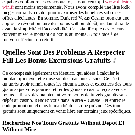
capables confondre les cyberjoueurs, surtout ceux qui
www.dubster-
win.fr
sont moins expérimentés. Nous avons compilé une liste kklk
pièges courants à éviter pour maximiser les bénéfices sobre ces
offres alléchantes. En somme, Dark red Vegas Casino promeut une
approche révolutionnaire des bonus without dépôt, mettant durante
avant la simplicité et l’accessibilité. Cela signifie que des joueurs
doivent miser le montant du bonus au moins 35 fois face à de
pouvoir effectuer un retrait.
Quelles Sont Des Problems À Respecter
Fill Les Bonus Excursions Gratuits ?
Ce concept sait également un identico, qui aidera à calculer le
montant qui devra être misé sur des machines à sous. Ce n’est
qu’après avoir rempli toutes les circumstances et exigences des tours
gratuits que vous pourrez retirer les gains de casino reçus avec ce
bonus. Utilisez dès maintenant votre bonus de travels gratuits sans
dépôt au casino. Rendez-vous dans la area « Caisse » et entrez le
code promotionnel dans le marché de la zone prévue. Ces tours
gratuits sont uniquement en vente libre sur certains jeux spécifiques.
Recherchez Nos Tours Gratuits Without Dépôt Et
Without Mise