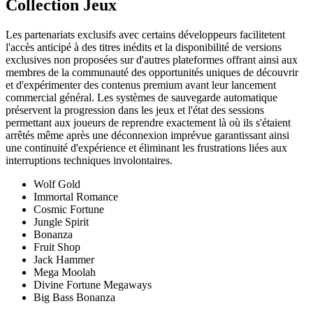
Collection Jeux
Les partenariats exclusifs avec certains développeurs facilitetent
l'accès anticipé à des titres inédits et la disponibilité de versions
exclusives non proposées sur d'autres plateformes offrant ainsi aux
membres de la communauté des opportunités uniques de découvrir
et d'expérimenter des contenus premium avant leur lancement
commercial général. Les systèmes de sauvegarde automatique
préservent la progression dans les jeux et l'état des sessions
permettant aux joueurs de reprendre exactement là où ils s'étaient
arrêtés même après une déconnexion imprévue garantissant ainsi
une continuité d'expérience et éliminant les frustrations liées aux
interruptions techniques involontaires.
Wolf Gold
Immortal Romance
Cosmic Fortune
Jungle Spirit
Bonanza
Fruit Shop
Jack Hammer
Mega Moolah
Divine Fortune Megaways
Big Bass Bonanza