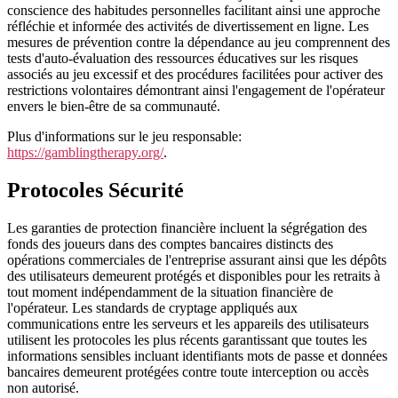
conscience des habitudes personnelles facilitant ainsi une approche
réfléchie et informée des activités de divertissement en ligne. Les
mesures de prévention contre la dépendance au jeu comprennent des
tests d'auto-évaluation des ressources éducatives sur les risques
associés au jeu excessif et des procédures facilitées pour activer des
restrictions volontaires démontrant ainsi l'engagement de l'opérateur
envers le bien-être de sa communauté.
Plus d'informations sur le jeu responsable:
https://gamblingtherapy.org/
.
Protocoles Sécurité
Les garanties de protection financière incluent la ségrégation des
fonds des joueurs dans des comptes bancaires distincts des
opérations commerciales de l'entreprise assurant ainsi que les dépôts
des utilisateurs demeurent protégés et disponibles pour les retraits à
tout moment indépendamment de la situation financière de
l'opérateur. Les standards de cryptage appliqués aux
communications entre les serveurs et les appareils des utilisateurs
utilisent les protocoles les plus récents garantissant que toutes les
informations sensibles incluant identifiants mots de passe et données
bancaires demeurent protégées contre toute interception ou accès
non autorisé.