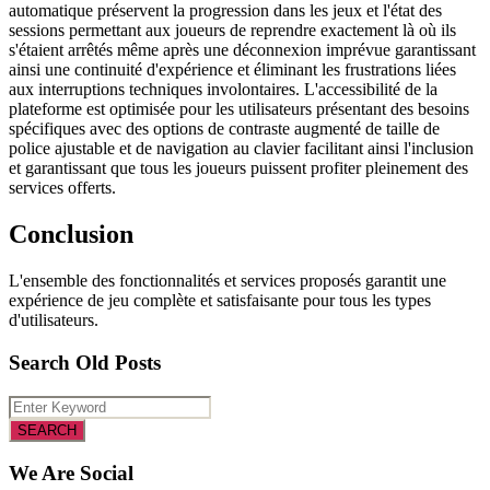
automatique préservent la progression dans les jeux et l'état des
sessions permettant aux joueurs de reprendre exactement là où ils
s'étaient arrêtés même après une déconnexion imprévue garantissant
ainsi une continuité d'expérience et éliminant les frustrations liées
aux interruptions techniques involontaires. L'accessibilité de la
plateforme est optimisée pour les utilisateurs présentant des besoins
spécifiques avec des options de contraste augmenté de taille de
police ajustable et de navigation au clavier facilitant ainsi l'inclusion
et garantissant que tous les joueurs puissent profiter pleinement des
services offerts.
Conclusion
L'ensemble des fonctionnalités et services proposés garantit une
expérience de jeu complète et satisfaisante pour tous les types
d'utilisateurs.
Search Old Posts
We Are Social