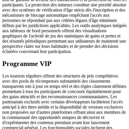
participants. La protection des mineurs constitue une priorité absolue
avec des systèmes de vérification d'âge stricts dès l'inscription et des
mécanismes de blocage automatique empêchant l'accès aux
personnes ne répondant pas aux critères légaux d'âge minimum
définis par les juridictions applicables. Les outils analytiques intégrés
aux tableaux de bord personnels offrent des visualisations
graphiques de l'activité de jeu des statistiques de gains et pertes et
des résumés périodiques permettant aux utilisateurs de maintenir une
perspective claire sur leurs habitudes et de prendre des décisions
éclairées concernant leur participation.
Programme VIP
Les tournois réguliers offrent des structures de prix compétitives
avec des pools de récompenses substantiels des classements
transparents mis à jour en temps réel et des règles clairement définies
permettant à tous les participants de concourir équitablement pour
des gains attractifs et des reconnaissances communautaires. Les
partenariats exclusifs avec certains développeurs facilitetent l'accès
anticipé à des titres inédits et la disponibilité de versions exclusives
non proposées sur d'autres plateformes offrant ainsi aux membres de
la communauté des opportunités uniques de découvrir et
d'expérimenter des contenus premium avant leur lancement
commercial général. Les fonctionnalités sociales incluent des