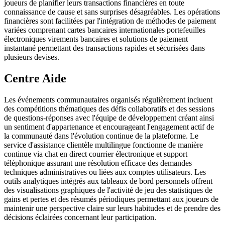
joueurs de planifier leurs transactions financières en toute
connaissance de cause et sans surprises désagréables. Les opérations
financières sont facilitées par l'intégration de méthodes de paiement
variées comprenant cartes bancaires internationales portefeuilles
électroniques virements bancaires et solutions de paiement
instantané permettant des transactions rapides et sécurisées dans
plusieurs devises.
Centre Aide
Les événements communautaires organisés régulièrement incluent
des compétitions thématiques des défis collaboratifs et des sessions
de questions-réponses avec l'équipe de développement créant ainsi
un sentiment d'appartenance et encourageant l'engagement actif de
la communauté dans l'évolution continue de la plateforme. Le
service d'assistance clientèle multilingue fonctionne de manière
continue via chat en direct courrier électronique et support
téléphonique assurant une résolution efficace des demandes
techniques administratives ou liées aux comptes utilisateurs. Les
outils analytiques intégrés aux tableaux de bord personnels offrent
des visualisations graphiques de l'activité de jeu des statistiques de
gains et pertes et des résumés périodiques permettant aux joueurs de
maintenir une perspective claire sur leurs habitudes et de prendre des
décisions éclairées concernant leur participation.