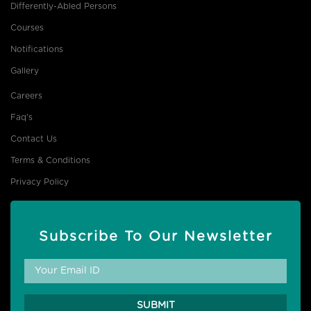
Differently-Abled Persons
Courses
Notifications
Gallery
Careers
Faq's
Contact Us
Terms & Conditions
Privacy Policy
Subscribe To Our Newsletter