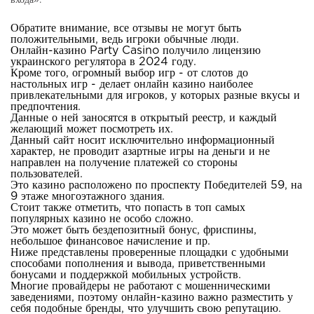
входа».
Обратите внимание, все отзывы не могут быть
положительными, ведь игроки обычные люди.
Онлайн-казино Party Casino получило лицензию
украинского регулятора в 2024 году.
Кроме того, огромный выбор игр - от слотов до
настольных игр - делает онлайн казино наиболее
привлекательными для игроков, у которых разные вкусы и
предпочтения.
Данные о ней заносятся в открытый реестр, и каждый
желающий может посмотреть их.
Данный сайт носит исключительно информационный
характер, не проводит азартные игры на деньги и не
направлен на получение платежей со стороны
пользователей.
Это казино расположено по проспекту Победителей 59, на
9 этаже многоэтажного здания.
Стоит также отметить, что попасть в топ самых
популярных казино не особо сложно.
Это может быть бездепозитный бонус, фриспины,
небольшое финансовое начисление и пр.
Ниже представлены проверенные площадки с удобными
способами пополнения и вывода, приветственными
бонусами и поддержкой мобильных устройств.
Многие провайдеры не работают с мошенническими
заведениями, поэтому онлайн-казино важно разместить у
себя подобные бренды, что улучшить свою репутацию.