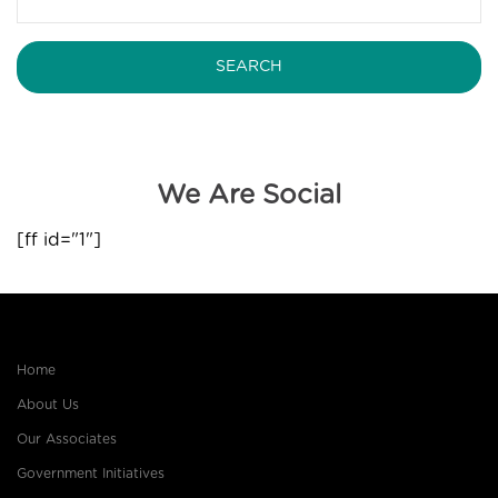
We Are Social
[ff id="1"]
Home
About Us
Our Associates
Government Initiatives