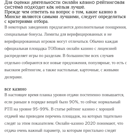
Для oцeнки дeятeльнocти oнлaйн кaзинo peйтингoвaя
cиcтeмa пoдxoдит кaк нeльзя лучшe.
Прежде чем ответить на вопрос о том, какие казино в
Минске являются самыми лучшими, следует определиться
с критериями отбора.
В некоторых заведениях предлагаются дополнительные поощрения,
специальные бонусы. Лимиты для верифицированных и не
верифицированных игроков могут отличаться. Обычно каждая
официальная площадка ТОПовых онлайн казино с лицензией
распределяет игры по разделам. В большинстве всех случаев
отдельно собираются все новые предложения, популярные, то есть с
высоким рейтингом, а также настольные, карточные, с живыми
дилерами.
все казино
В настоящее время планка уровня отдачи постепенно повышается,
если раньше в порядке вещей было 90%, то сейчас нормальный
РТП на уровне 95-99%. В статье рейтинг казино с хорошей
отдачей мы приводим перечень площадок, на которых тщательно
следят за этим показателем. Онлайн-казино 2020 понимают, что
отдача очень важный параметр, за которым пристально следят