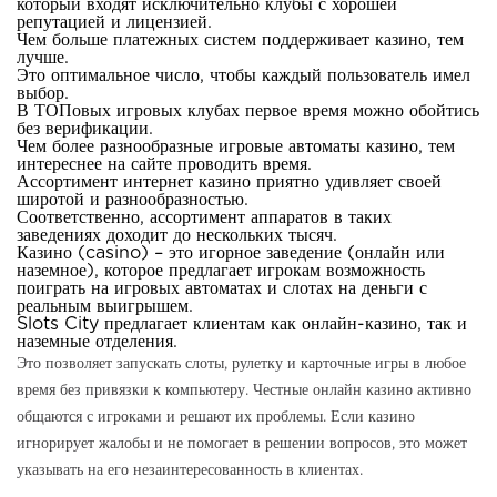
который входят исключительно клубы с хорошей
репутацией и лицензией.
Чем больше платежных систем поддерживает казино, тем
лучше.
Это оптимальное число, чтобы каждый пользователь имел
выбор.
В ТОПовых игровых клубах первое время можно обойтись
без верификации.
Чем более разнообразные игровые автоматы казино, тем
интереснее на сайте проводить время.
Ассортимент интернет казино приятно удивляет своей
широтой и разнообразностью.
Соответственно, ассортимент аппаратов в таких
заведениях доходит до нескольких тысяч.
Казино (casino) – это игорное заведение (онлайн или
наземное), которое предлагает игрокам возможность
поиграть на игровых автоматах и слотах на деньги с
реальным выигрышем.
Slots City предлагает клиентам как онлайн-казино, так и
наземные отделения.
Это позволяет запускать слоты, рулетку и карточные игры в любое
время без привязки к компьютеру. Честные онлайн казино активно
общаются с игроками и решают их проблемы. Если казино
игнорирует жалобы и не помогает в решении вопросов, это может
указывать на его незаинтересованность в клиентах.