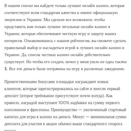
В нашем списке вы найдете только лучшие онлайн казино, которые
соответствуют всем стандартам качества и имеют официальную
лицензию в Украине. Мы сделали все возможное, чтобы
представить вам только лучшие легальные онлайн казино в
Украине, которые обеспечивают честную игру и защиту ваших
интересов. Ознакомившись с нашим рейтингом, вы сможете сделать
правильный выбор и насладиться игрой в лучших онлайн казино в
Украине. Да, список честных казино онлайн действительно
существует. Но чтобы его создать лично у меня ушло не одна тысяча
$. Все эти деньги были потрачены на игру в различных заведениях.
Приветственными бонусами площадки награждают новых
клиентов, которые зарегистрировались на сайте и внесли первый
депозит (второе требование присутствует почти всегда). Как
правило, наградой выступают 100% надбавки на сумму первого
пополнения и фриспины. Преимущество — увеличенный стартовый
капитал для игры в казино на деньги. Минус — минимальная сумма
депозита для участия в акции обычно выше стандартного «порога