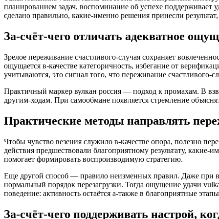
планированием задач, воспоминание об успехе поддерживает уд
сделано правильно, какие-именно решения принесли результат, 
За-счёт-чего отличать адекватное ощущ
Зрелое переживание счастливого-случая сохраняет вовлеченнос
ощущается в-качестве категоричность, избегание от верификац
учитываются, это сигнал того, что переживание счастливого-с
Практичный маркер вулкан россия — подход к промахам. В взв
другим-ходам. При самообмане появляется стремление объяснят
Практические методы направлять переж
Чтобы чувство везения служило в-качестве опора, полезно пер
действия предшествовали благоприятному результату, какие-
помогает формировать воспроизводимую стратегию.
Еще другой способ — правило неизменных правил. Даже при в
нормальный порядок перезагрузки. Тогда ощущение удачи vulkan
поведение: активность остаётся а-также в благоприятные этапы
За-счёт-чего поддерживать настрой, ко