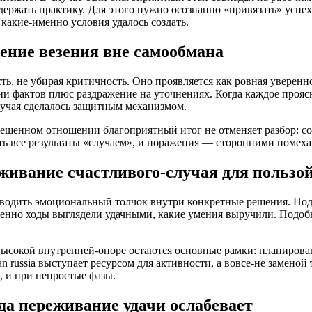
ержать практику. Для этого нужно осознанно «привязать» успех
какие-именно условия удалось создать.
ение везения вне самообмана
ть, не убирая критичность. Оно проявляется как ровная уверенн
ии фактов плюс раздражение на уточнениях. Когда каждое прояс
лучая сделалось защитным механизмом.
ешенном отношении благоприятный итог не отменяет разбор: со
ь все результаты «случаем», и поражения — сторонними помехам
ивание счастливого-случая для пользо
еводить эмоциональный толчок внутри конкретные решения. Подх
именно ходы выглядели удачными, какие умения выручили. Подо
ысокой внутренней-опоре остаются основные рамки: планирова
 russia выступает ресурсом для активности, а вовсе-не заменой
, и при непростые фазы.
гда переживание удачи ослабевает