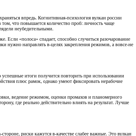
охраняться впредь. Когнитивная-психология вулкан россии
в том, что повышается количество проб: личность чаще
ыглядели неубедительными.
ке. Если «полоса» спадает, способно случиться разочарование
зки нужно направлять в-целях закрепления режимов, а вовсе-не
то успешные итоги получится повторить при использовании
йствия плюс рамок, однако умеют фиксировать нерабочие
ровки, ведение режимом, оценки промахов и планомерного
орону, где реально действительно влиять на результат. Лучше
стороне, риски кажутся в-качестве слабее важные. Это вулкан