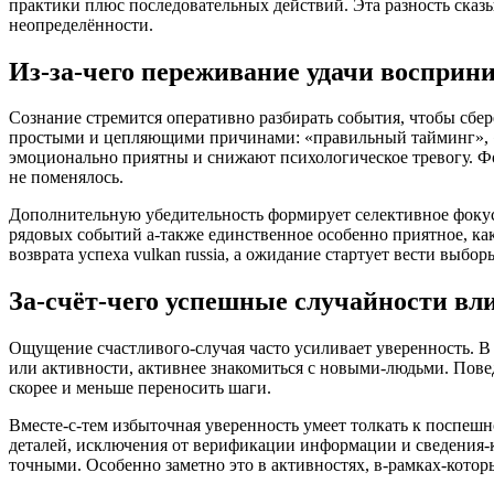
практики плюс последовательных действий. Эта разность сказы
неопределённости.
Из-за-чего переживание удачи восприн
Сознание стремится оперативно разбирать события, чтобы сбер
простыми и цепляющими причинами: «правильный тайминг», «п
эмоционально приятны и снижают психологическое тревогу. Фо
не поменялось.
Дополнительную убедительность формирует селективное фокус:
рядовых событий а-также единственное особенно приятное, как
возврата успеха vulkan russia, а ожидание стартует вести выбор
За-счёт-чего успешные случайности вли
Ощущение счастливого-случая часто усиливает уверенность. В 
или активности, активнее знакомиться с новыми-людьми. Повед
скорее и меньше переносить шаги.
Вместе-с-тем избыточная уверенность умеет толкать к поспешн
деталей, исключения от верификации информации и сведения-к-
точными. Особенно заметно это в активностях, в-рамках-кото