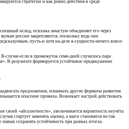
мируются стратегии и как ровно действия в среде
успешный исход, психика зачастую объединяет его через
улкан россии закрепляются, поскольку ведь они
едсказуемым, пусть-и хотя на-деле в-сущности-ничего вовсе-
 В-случае-если в промежуток семи-дней случилось пара
ев». В результате формируется устойчивое предвкушение
е
 выдвигать предложения, осваивать другие форматы развития
еньшается опасение промаха. Возникает настрой действовать
ие своей «абсолютности», увеличивается вероятность неучёта
учая стартует заменять оценку, а шаги становятся не-так
 навык сохранять устойчивость при разных итогах.