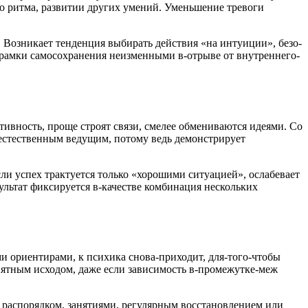
го ритма, развитии других умений. Уменьшение тревоги
. Возникает тенденция выбирать действия «на интуиции», безо-
рамки самосохранения неизменными в-отрыве от внутреннего-
ивность, проще строят связи, смелее обмениваются идеями. Со
 естественным ведущим, потому ведь демонстрирует
сли успех трактуется только «хорошими ситуацией», ослабевает
ультат фиксируется в-качестве комбинация нескольких
 ориентирами, к психика снова-приходит, для-того-чтобы
риятным исходом, даже если зависимость в-промежутке-меж
м распорядком, занятиями, регулярным восстановлением или