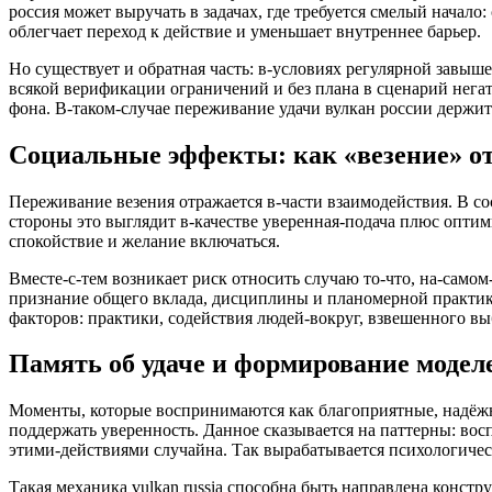
россия может выручать в задачах, где требуется смелый начал
облегчает переход к действие и уменьшает внутреннее барьер.
Но существует и обратная часть: в-условиях регулярной завыш
всякой верификации ограничений и без плана в сценарий нег
фона. В-таком-случае переживание удачи вулкан россии держит
Социальные эффекты: как «везение» от
Переживание везения отражается в-части взаимодействия. В с
стороны это выглядит в-качестве уверенная-подача плюс опти
спокойствие и желание включаться.
Вместе-с-тем возникает риск относить случаю то-что, на-самом
признание общего вклада, дисциплины и планомерной практики
факторов: практики, содействия людей-вокруг, взвешенного вы
Память об удаче и формирование модел
Моменты, которые воспринимаются как благоприятные, надёжн
поддержать уверенность. Данное сказывается на паттерны: во
этими-действиями случайна. Так вырабатывается психологическ
Такая механика vulkan russia способна быть направлена конст