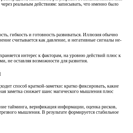
 через реальным действиям: записывать, что именно было
ость, гибкость и готовность развиваться. Иллюзия обычно
нение считывается как давление, и негативные сигналы не-
храняется интерес к факторам, на уровню действий плюс к
и, не оставляя возможности для развития.
й
одит способ краткой-заметки: кратко фиксировать, какие
бная заметка снижает шанс магического мышления плюс
ние тайминга, верификация информации, оценка рисков,
 трезвого мышления. В результате формируется стабильное