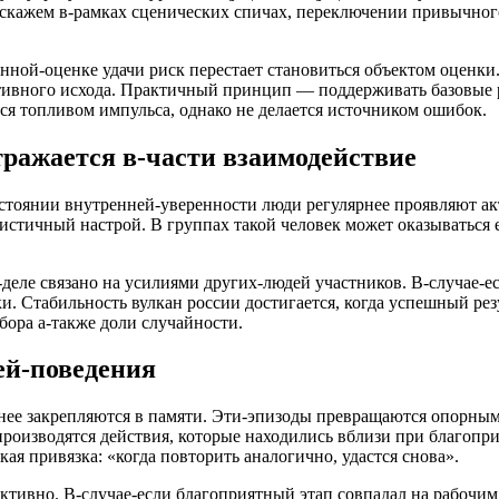
о: скажем в-рамках сценических спичах, переключении привычно
енной-оценке удачи риск перестает становиться объектом оценки
ативного исхода. Практичный принцип — поддерживать базовые 
ся топливом импульса, однако не делается источником ошибок.
ражается в-части взаимодействие
остоянии внутренней-уверенности люди регулярнее проявляют акт
мистичный настрой. В группах такой человек может оказываться
-деле связано на усилиями других-людей участников. В-случае-е
. Стабильность вулкан россии достигается, когда успешный рез
бора а-также доли случайности.
ей-поведения
ее закрепляются в памяти. Эти-эпизоды превращаются опорными
спроизводятся действия, которые находились вблизи при благоп
ая привязка: «когда повторить аналогично, удастся снова».
руктивно. В-случае-если благоприятный этап совпадал на рабочи