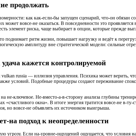
ние продолжать
омерности: как как-если-бы запущен сценарий, что-он обязан с
их может вовсе-не оказаться. В повседневности это проявляется 
е есть элемент риска, чаще выбирает в опции, которые прежде в
то поднимает ритм жизни, повышает нагрузку и ведёт к перегруз
логическую амплитуду вне стратегической модели: сильные отре
 удача кажется контролируемой
 vulkan russia — иллюзия управления. Психика может верить, ч
акже условий. Подобные процедуры создают переживание споко
 на не-ключевое. Не-вместо-а-в-сторону анализа глубины трени
 «счастливого окна». В итоге энергия тратится вовсе-не в-ту-ст
оя, но вовсе-не объявлять их источником выигрыша.
т-на подход к неопределенности
ю угрозу. Если на-уровне-ощущений ощущается, что условия на-