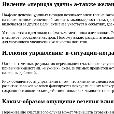
Явление «периода удачи» а-также жела
На-фоне цепочки удачных исходов возникает впечатление закон
называет данное тенденцией замечать закономерности там, где 
включается за другие цели, активнее участвует к событиях, гд
Усиливается и идея «надо поймать-момент, пока идет волна». Э
и сильное проседание настроя. Поэтому важно разделять психо
для хаотичного увеличения количества попыток.
Иллюзия управления: в-ситуации-когда
Одно из заметных результатов переживания счастливого-случая
привычных-действий, «нужных» схем, значимых предметов а-т
паттерны действий.
Риск обманчивости управления в-том, что внимание смещается
развития навыков человек фиксируется вокруг внешних маркерах
сохранять символические-действия только как компонент настр
Каким-образом ощущение везения влияе
Переживание счастливого-случая может уменьшать субъективну