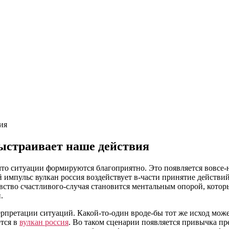
ия
ыстраивает наше действия
о ситуации формируются благоприятно. Это появляется вовсе-не 
 импульс вулкан россия воздействует в-части принятие действий
вство счастливого-случая становится ментальным опорой, кото
.
терпретации ситуаций. Какой-то-один вроде-бы тот же исход мож
ется в
вулкан россия
. Во таком сценарии появляется привычка пр