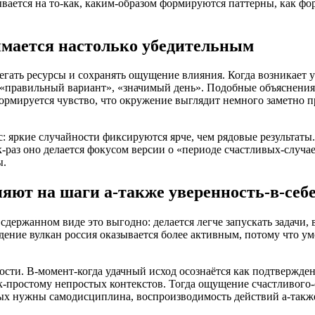
вается на то-как, каким-образом формируются паттерны, как фор
имается настолько убедительным
егать ресурсы и сохранять ощущение влияния. Когда возникает 
равильный вариант», «значимый день». Подобные объяснения в
рмируется чувство, что окружение выглядит немного заметно пр
 яркие случайности фиксируются ярче, чем рядовые результаты.
-раз оно делается фокусом версии о «периоде счастливых-случа
ы.
яют на шаги а-также уверенность-в-себ
сдержанном виде это выгодно: делается легче запускать задачи,
ение вулкан россия оказывается более активным, потому что ум
ости. В-момент-когда удачный исход осознаётся как подтвержден
простому непростых контекстов. Тогда ощущение счастливого-сл
рых нужны самодисциплина, воспроизводимость действий а-также