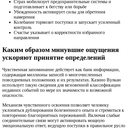
Страх мобилизует предохранительные системы и
подготавливает к бегству или борьбе
Убежденность активирует силы для обретения
намерения
Колебание тормозит поступки и запускает усиленный
контроль
Счастье указывает о корректности избранного
направления
Каким образом минувшие ощущения
ускоряют принятие определений
Чувственная запоминание действует как банк информации,
содержащая миллионы записей о многочисленных
повседневных положениях и их результатах. Казино Вулкан
использует такую сведения для мгновенной классификации
недавних событий по мере их значимости и возможной
опасности.
Механизм чувственного освоения позволяет человеку
уклоняться дублирования болезненного опыта и стремиться к
повторению благоприятных переживаний. Включая слабые
соединительные связи могут активировать мощную
эмоциональную ответ, ведущую поступки в правильное русло