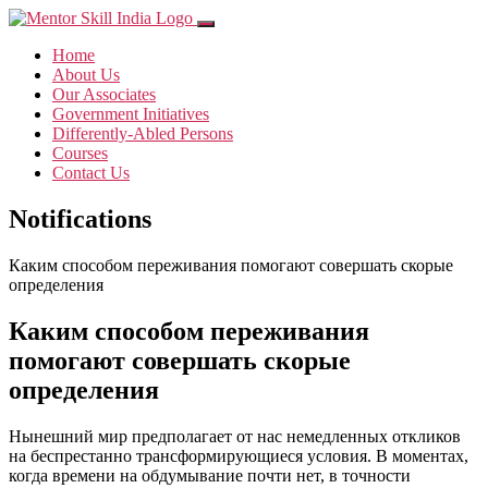
Home
About Us
Our Associates
Government Initiatives
Differently-Abled Persons
Courses
Contact Us
Notifications
Каким способом переживания помогают совершать скорые
определения
Каким способом переживания
помогают совершать скорые
определения
Нынешний мир предполагает от нас немедленных откликов
на беспрестанно трансформирующиеся условия. В моментах,
когда времени на обдумывание почти нет, в точности