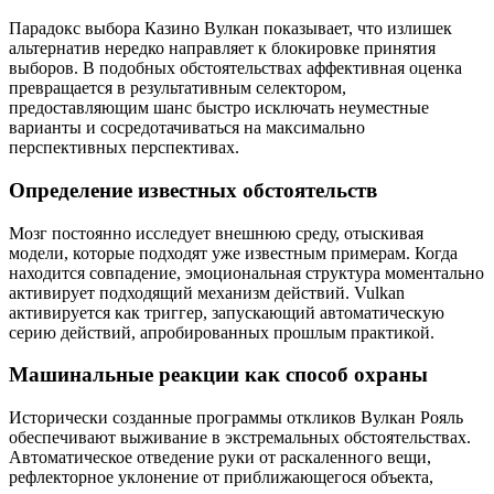
Парадокс выбора Казино Вулкан показывает, что излишек
альтернатив нередко направляет к блокировке принятия
выборов. В подобных обстоятельствах аффективная оценка
превращается в результативным селектором,
предоставляющим шанс быстро исключать неуместные
варианты и сосредотачиваться на максимально
перспективных перспективах.
Определение известных обстоятельств
Мозг постоянно исследует внешнюю среду, отыскивая
модели, которые подходят уже известным примерам. Когда
находится совпадение, эмоциональная структура моментально
активирует подходящий механизм действий. Vulkan
активируется как триггер, запускающий автоматическую
серию действий, апробированных прошлым практикой.
Машинальные реакции как способ охраны
Исторически созданные программы откликов Вулкан Рояль
обеспечивают выживание в экстремальных обстоятельствах.
Автоматическое отведение руки от раскаленного вещи,
рефлекторное уклонение от приближающегося объекта,