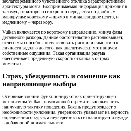
заблаговременного чувственного отклика характеристиками
архитектуры мозга. Воспринимаемая информация приходит в
таламус, от которого синхронно передается по двойным
маршрутам: короткому – прямо в миндалевидное центр, и
медленному – через кору.
Vulkan включается по короткому направлению, минуя фазы
детального разбора. Данное обстоятельство растолковывает,
отчего мы способны почувствовать риск или симпатию к
личности задолго до того, как аналитически мотивируем
собственные ощущения. Такая организация разума
обеспечивает предельную скорость отклика в острых
моментах.
Страх, убежденность и сомнение как
направляющие выбора
Основные эмоции функционируют как ориентирующей
механизмом Vulkan, помогающей стремительно выяснить
наилучшую тактику поведения. Боязнь предупреждает о
необходимости уклонения, уверенность указывает на верность
определенного курса, а неуверенность сигнализирует о нужде
в добавочной внимательности.