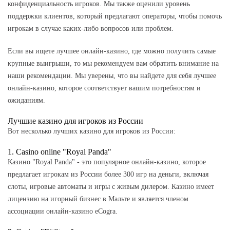
конфиденциальность игроков. Мы также оценили уровень
поддержки клиентов, который предлагают операторы, чтобы помочь
игрокам в случае каких-либо вопросов или проблем.
Если вы ищете лучшее онлайн-казино, где можно получить самые
крупные выигрыши, то мы рекомендуем вам обратить внимание на
наши рекомендации. Мы уверены, что вы найдете для себя лучшее
онлайн-казино, которое соответствует вашим потребностям и
ожиданиям.
Лучшие казино для игроков из России
Вот несколько лучших казино для игроков из России:
1. Casino online "Royal Panda"
Казино "Royal Panda" - это популярное онлайн-казино, которое
предлагает игрокам из России более 300 игр на деньги, включая
слоты, игровые автоматы и игры с живым дилером. Казино имеет
лицензию на игорный бизнес в Мальте и является членом
ассоциации онлайн-казино eCogra.