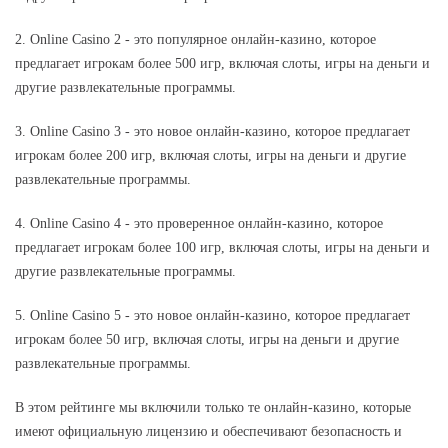
2. Online Casino 2 - это популярное онлайн-казино, которое
предлагает игрокам более 500 игр, включая слоты, игры на деньги и
другие развлекательные программы.
3. Online Casino 3 - это новое онлайн-казино, которое предлагает
игрокам более 200 игр, включая слоты, игры на деньги и другие
развлекательные программы.
4. Online Casino 4 - это проверенное онлайн-казино, которое
предлагает игрокам более 100 игр, включая слоты, игры на деньги и
другие развлекательные программы.
5. Online Casino 5 - это новое онлайн-казино, которое предлагает
игрокам более 50 игр, включая слоты, игры на деньги и другие
развлекательные программы.
В этом рейтинге мы включили только те онлайн-казино, которые
имеют официальную лицензию и обеспечивают безопасность и