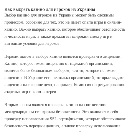
Как выбрать казино для игроков из Украины
Выбор казино для игроков из Украины может быть сложным
процессом, особенно для тех, кто не имеет опыта игры в онлайн-
казино. Важно выбрать казино, которое обеспечивает безопасность
и честность игры, а также предлагает широкий спектр игр и
выгодные условия для игроков.
Первым шагом в выборе казино является проверка его лицензии.
Казино, которое имеет лицензию от надежной организации,
является более безопасным выбором, чем то, которое не имеет
лицензии. В Украине есть несколько организаций, которые выдают
лицензии на игорное дело, например, Комиссия по регулированию
азартных игр и коно-лотереи.
Вторым шагом является проверка казино на соответствие
международным стандартам безопасности. Это включает в себя
проверку использования SSL-сертификатов, которые обеспечивают
безопасность передачи данных, а также проверку использования