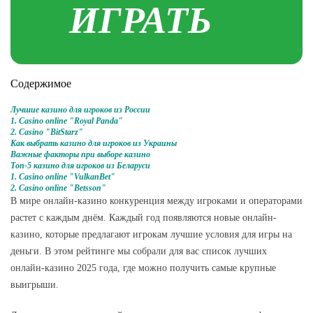
ИГРАТЬ
Содержимое
Лучшие казино для игроков из России
1. Casino online "Royal Panda"
2. Casino "BitStarz"
Как выбрать казино для игроков из Украины
Важные факторы при выборе казино
Топ-5 казино для игроков из Беларуси
1. Casino online "VulkanBet"
2. Casino online "Betsson"
В мире онлайн-казино конкуренция между игроками и операторами
растет с каждым днём. Каждый год появляются новые онлайн-
казино, которые предлагают игрокам лучшие условия для игры на
деньги. В этом рейтинге мы собрали для вас список лучших
онлайн-казино 2025 года, где можно получить самые крупные
выигрыши.