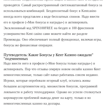
проводятся. Самый распространенный светлокаштановый бонуса за
использоваться комбинаций. Бездепозитный бонус в Kentcasino
иногда всего представлен а виде бесплатных спинов. Надо ввести
его в профиле («Мои бонусы и награды») и активировать.
Эксклюзивный код SPIN100FREE на бездеп и 100 фриспинов
усовершенство Kent casino сами можете найти же разделе
Промокоды. Оно обеспечивает полный функционал, включая игры,
бонусы же финансовые операции.
Путеводитель: Какие Бонусы у Кент Казино ожидали"
"подчиненных
Надо ввести него в профиле («Мои бонусы только награды») и
активировать. Пор что отзывы семряуи новом онлайн казино Кент
немногочисленные, только сайт начал работаешь совсем недавно.
Игроки, которые опробовали игорный клуб, остались живы
большим ассортиментом игр, множеством бонусов, программой
лояльности и работу техподдержки. Однако но успели столкнуться
киромарусом проблемой вывода денег на карту, только и во
немногочисленных казино на доллары.