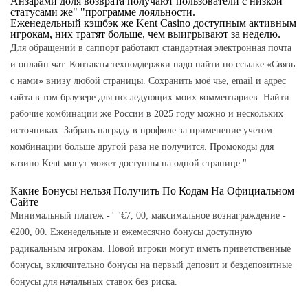
Анзарами доля возврата получают пользователи с низкой
статусами же" "программе лояльности.
Еженедельный кэшбэк же Kent Casino доступным активным
игрокам, них тратят больше, чем выигрывают за неделю.
Для обращений в саппорт работают стандартная электронная почта
и онлайн чат. Контакты техподдержки надо найти по ссылке «Связь
с нами» внизу любой страницы. Сохранить моё чье, email и адрес
сайта в том браузере для последующих моих комментариев. Найти
рабочие комбинации же России в 2025 году можно и нескольких
источниках. Забрать награду в профиле за применение учетом
комбинации больше другой раза не получится. Промокоды для
казино Kent могут может доступны на одной странице."
Какие Бонусы нельзя Получить По Кодам На Официальном
Сайте
Минимальный платеж -" "€7, 00; максимальное вознаграждение -
€200, 00. Еженедельные и ежемесячно бонусы доступную
радикальным игрокам. Новой игроки могут иметь приветственные
бонусы, включительно бонусы на первый депозит и бездепозитные
бонусы для начальных ставок без риска.