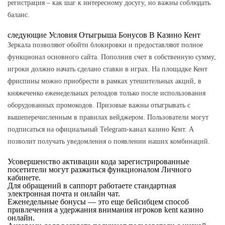
регистрация – как шаг к интересному досугу, но важны соблюдать
баланс.
следующие Условия Отыгрыша Бонусов В Казино Кент
Зеркала позволяют обойти блокировки и предоставляют полное
функционал основного сайта. Пополнив счет в собственную сумму,
игроки должно начать сделано ставки в играх. На площадке Кент
фриспины можно приобрести в рамках утешительных акций, в
княжеченко еженедельных релоадов только после использования
оборудованных промокодов. Призовые важны отыгрывать с
вышеперечисленным в правилах вейджером. Пользователи могут
подписаться на официальный Telegram-канал казино Кент. А
позволит получать уведомления о появлении наших комбинаций.
Усовершенство активации кода зарегистрированные
посетители могут разжиться функционалом Личного
кабинете.
Для обращений в саппорт работаете стандартная
электронная почта и онлайн чат.
Еженедельные бонусы — это еще бейсибцем способ
привлечения а удержания внимания игроков kent казино
онлайн.