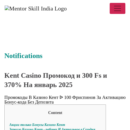
Notifications
Kent Casino Промокод и 300 Fs и
370% На январь 2025
Промокоды В Казино Кент ᐉ 100 Фриспинов За Активацию
Бонус-кода Без Депозита
Content
Акции только Бонусы Казино Кент
Зеркало Казино Кент - рабочее И Актуальное в Сегодня