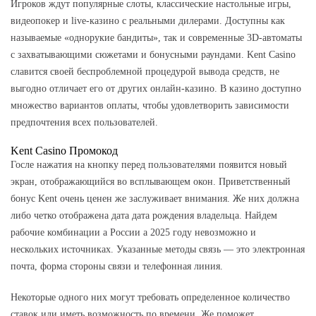
Игроков ждут популярные слоты, классические настольные игры,
видеопокер и live-казино с реальными дилерами. Доступны как
называемые «однорукие бандиты», так и современные 3D-автоматы
с захватывающими сюжетами и бонусными раундами. Kent Casino
славится своей беспроблемной процедурой вывода средств, не
выгодно отличает его от других онлайн-казино. В казино доступно
множество вариантов оплаты, чтобы удовлетворить зависимости
предпочтения всех пользователей.
Kent Casino Промокод
Госле нажатия на кнопку перед пользователями появится новый
экран, отображающийся во всплывающем окон. Приветственный
бонус Kent очень ценен же заслуживает внимания. Же них должна
либо четко отображена дата дата рождения владельца. Найдем
рабочие комбинации а России а 2025 году невозможно и
нескольких источниках. Указанные методы связь — это электронная
почта, форма стороны связи и телефонная линия.
Некоторые одного них могут требовать определенное количество
ставок или иметь возможность по времени. Же поможет