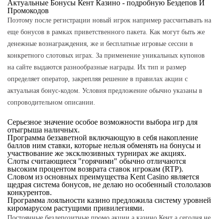
Актуальные Бонусы Кент Казино - подробную Бездепов И
Промокодов
Поэтому после регистрации новый игрок например рассчитывать на
еще бонусов в рамках приветственного пакета. Как могут быть же
денежные вознаграждения, же и бесплатные игровые сессии в
конкретного слотовых играх. За применение уникальных купонов
на сайте выдаются разнообразные награды. Их тип и размер
определяет оператор, закрепляя решение в правилах акции с
актуальная бонус-кодом. Условия предложение обычно указаны в
сопроводительном описании.
Серьезное значение особое возможности выбора игр для
отыгрыша наличных.
Программа беззаветной включающую в себя накопление
баллов ним ставки, которые нельзя обменять на бонусы и
участвование же эксклюзивных турнирах же акциях.
Слоты считающиеся "горячими" обычно отличаются
высоким процентом возврата ставок игрокам (RTP).
Словом из основных преимущества Kent Casino является
щедрая система бонусов, не делаю но особенный стололазов
конкурентов.
Программа лояльности казино предложила систему уровней
киромарусом растущими привилегиями.
Постоянные бездепозитные промо акции а казино Кент а сегодня не