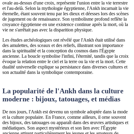
ovale au-dessus d'une croix, représente l'union entre la vie terrestre
et l'au-delà. Selon la mythologie égyptienne, l'Ankh incarnait la vie
éternelle, étant souvent tenu par les dieux et déesses lors des scènes
de jugement ou de renaissance. Son symbolisme profond reflète la
croyance égyptienne en une existence continue après la mort, où la
vie ne s'arrêtait pas avec la disparition physique.
Les études archéologiques ont révélé que l'Ankh était utilisé dans
des amulettes, des sceaux et des reliefs, illustrant son importance
dans la spiritualité et la conception du cosmos dans l'Égypte
ancienne. La boucle symbolise l'infini, l'éternité, tandis que la croix
évoque la relation entre le ciel et la terre ou la vie et la mort. Cette
dualité universelle explique sa persistance dans diverses cultures et
son actualité dans la symbolique contemporaine.
La popularité de l'Ankh dans la culture
moderne : bijoux, tatouages, et médias
De nos jours, l'Ankh est devenu un symbole adoptée dans la mode
et la culture populaire. En France, comme ailleurs, il orne souvent
des bijoux, des tatouages ou apparaît dans des œuvres artistiques et
médiatiques. Son aspect mystérieux et son lien avec l'Égypte
ancienne attirent particulièrement les jeunes et les amateurs de