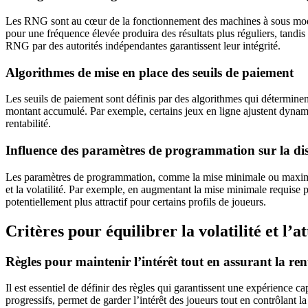
Les RNG sont au cœur de la fonctionnement des machines à sous moder
pour une fréquence élevée produira des résultats plus réguliers, tandis 
RNG par des autorités indépendantes garantissent leur intégrité.
Algorithmes de mise en place des seuils de paiement
Les seuils de paiement sont définis par des algorithmes qui déterminen
montant accumulé. Par exemple, certains jeux en ligne ajustent dynam
rentabilité.
Influence des paramètres de programmation sur la dis
Les paramètres de programmation, comme la mise minimale ou maximale,
et la volatilité. Par exemple, en augmentant la mise minimale requise 
potentiellement plus attractif pour certains profils de joueurs.
Critères pour équilibrer la volatilité et l’a
Règles pour maintenir l’intérêt tout en assurant la rent
Il est essentiel de définir des règles qui garantissent une expérience c
progressifs, permet de garder l’intérêt des joueurs tout en contrôlant 