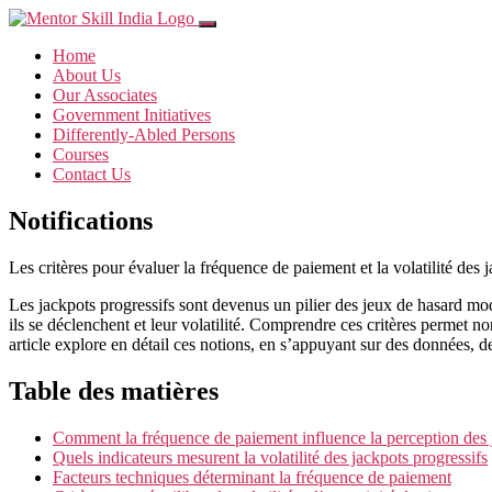
Home
About Us
Our Associates
Government Initiatives
Differently-Abled Persons
Courses
Contact Us
Notifications
Les critères pour évaluer la fréquence de paiement et la volatilité des 
Les jackpots progressifs sont devenus un pilier des jeux de hasard moder
ils se déclenchent et leur volatilité. Comprendre ces critères permet n
article explore en détail ces notions, en s’appuyant sur des données, d
Table des matières
Comment la fréquence de paiement influence la perception des 
Quels indicateurs mesurent la volatilité des jackpots progressifs
Facteurs techniques déterminant la fréquence de paiement