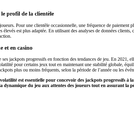
e profil de la clientèle
s joueurs. Pour une clientèle occasionnelle, une fréquence de paiement pl
ès élevés est plus adaptée. En utilisant des analyses de données client
action.
e et en casino
ses jackpots progressifs en fonction des tendances de jeu. En 2021, ell
tilité pour certains jeux tout en maintenant une stabilité globale, équil
 jackpots plus ou moins fréquents, selon la période de l’année ou les év
latilité est essentielle pour concevoir des jackpots progressifs à la
la dynamique du jeu aux attentes des joueurs tout en assurant la pé