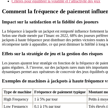
Critères pour équilibrer la volatilité et l’attractivité des jeux
Comment la fréquence de paiement influenc
Impact sur la satisfaction et la fidélité des joueurs
La fréquence à laquelle un jackpot est remporté influence fortement la
Selon une étude menée par l’Imarc en 2022, 68% des joueurs préfèrent 
jackpots à haute fréquence peut distribuer des petites victoires toutes
récompense tarde à apparaître, ce qui peut diminuer la fidélité à long 
Effets sur la stratégie de jeu et la gestion des risques
Les joueurs ajustent leur stratégie en fonction de la fréquence de pai
gains réguliers. À l’inverse, sur des jackpots rares mais très importan
dynamiques permet aux opérateurs de concevoir des jeux équilibrés qui at
Exemples de machines à jackpots à haute fréquence vs
Type de machine
Fréquence de paiement typique
Montant mo
High Frequency
1 à 5% par tour
Petits à moy
Low Frequency
0,1 à 1% par tour
Très élevés (