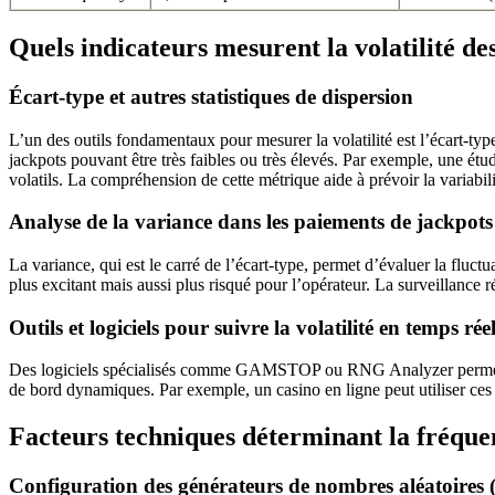
Quels indicateurs mesurent la volatilité de
Écart-type et autres statistiques de dispersion
L’un des outils fondamentaux pour mesurer la volatilité est l’écart-typ
jackpots pouvant être très faibles ou très élevés. Par exemple, une ét
volatils. La compréhension de cette métrique aide à prévoir la variabili
Analyse de la variance dans les paiements de jackpots
La variance, qui est le carré de l’écart-type, permet d’évaluer la flu
plus excitant mais aussi plus risqué pour l’opérateur. La surveillance r
Outils et logiciels pour suivre la volatilité en temps rée
Des logiciels spécialisés comme GAMSTOP ou RNG Analyzer permettent a
de bord dynamiques. Par exemple, un casino en ligne peut utiliser ces o
Facteurs techniques déterminant la fréqu
Configuration des générateurs de nombres aléatoires