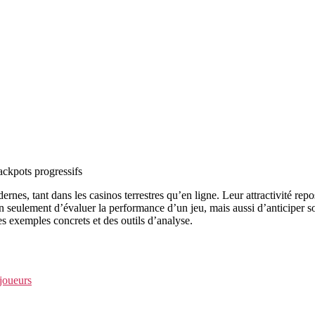
jackpots progressifs
nes, tant dans les casinos terrestres qu’en ligne. Leur attractivité repo
on seulement d’évaluer la performance d’un jeu, mais aussi d’anticiper so
es exemples concrets et des outils d’analyse.
joueurs