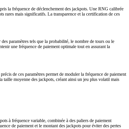
mpris la fréquence de déclenchement des jackpots. Une RNG calibrée
 rares mais significatifs. La transparence et la certification de ces
des paramètres tels que la probabilité, le nombre de tours ou le
tenir une fréquence de paiement optimale tout en assurant la
 précis de ces paramètres permet de moduler la fréquence de paiement
 taille moyenne des jackpots, créant ainsi un jeu plus volatil mais
ackpots à fréquence variable, combinée à des paliers de paiement
équence de paiement et le montant des jackpots pour éviter des pertes