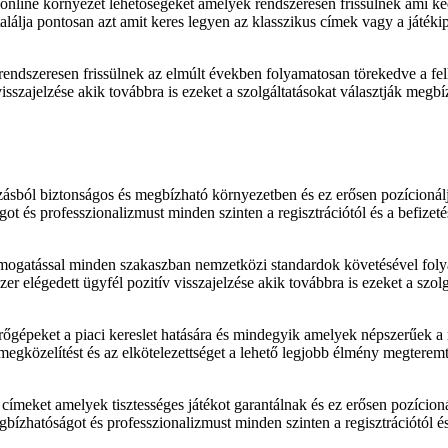
nline környezet lehetőségeket amelyek rendszeresen frissülnek ami kedve
találja pontosan azt amit keres legyen az klasszikus címek vagy a játé
rendszeresen frissülnek az elmúlt években folyamatosan törekedve a fe
 visszajelzése akik továbbra is ezeket a szolgáltatásokat választják me
ásból biztonságos és megbízható környezetben és ez erősen pozícionálja 
 és professzionalizmust minden szinten a regisztrációtól és a befizet
s támogatással minden szakaszban nemzetközi standardok követésével foly
er elégedett ügyfél pozitív visszajelzése akik továbbra is ezeket a szo
rőgépeket a piaci kereslet hatására és mindegyik amelyek népszerűek 
s megközelítést és az elkötelezettséget a lehető legjobb élmény megtere
ímeket amelyek tisztességes játékot garantálnak és ez erősen pozícionálj
bízhatóságot és professzionalizmust minden szinten a regisztrációtól 