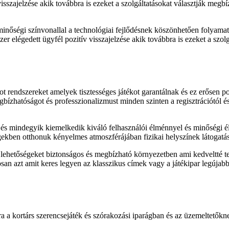
 visszajelzése akik továbbra is ezeket a szolgáltatásokat választják me
minőségi színvonallal a technológiai fejlődésnek köszönhetően folyamat
er elégedett ügyfél pozitív visszajelzése akik továbbra is ezeket a szo
t rendszereket amelyek tisztességes játékot garantálnak és ez erősen po
bízhatóságot és professzionalizmust minden szinten a regisztrációtól 
t és mindegyik kiemelkedik kiváló felhasználói élménnyel és minőségi é
ekben otthonuk kényelmes atmoszférájában fizikai helyszínek látogatása
hetőségeket biztonságos és megbízható környezetben ami kedveltté tes
tosan azt amit keres legyen az klasszikus címek vagy a játékipar legúj
ára a kortárs szerencsejáték és szórakozási iparágban és az üzemeltetőkn