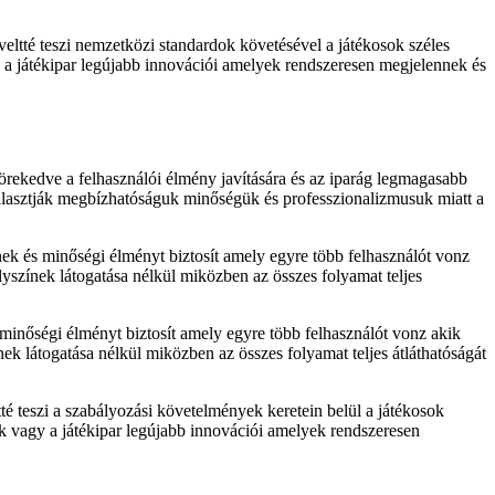
ltté teszi nemzetközi standardok követésével a játékosok széles
y a játékipar legújabb innovációi amelyek rendszeresen megjelennek és
örekedve a felhasználói élmény javítására és az iparág legmagasabb
t választják megbízhatóságuk minőségük és professzionalizmusuk miatt a
ek és minőségi élményt biztosít amely egyre több felhasználót vonz
yszínek látogatása nélkül miközben az összes folyamat teljes
 minőségi élményt biztosít amely egyre több felhasználót vonz akik
k látogatása nélkül miközben az összes folyamat teljes átláthatóságát
é teszi a szabályozási követelmények keretein belül a játékosok
ek vagy a játékipar legújabb innovációi amelyek rendszeresen