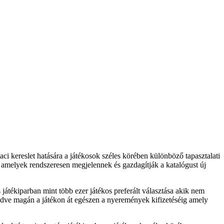
ci kereslet hatására a játékosok széles körében különböző tapasztalati
i amelyek rendszeresen megjelennek és gazdagítják a katalógust új
játékiparban mint több ezer játékos preferált választása akik nem
ezdve magán a játékon át egészen a nyeremények kifizetéséig amely