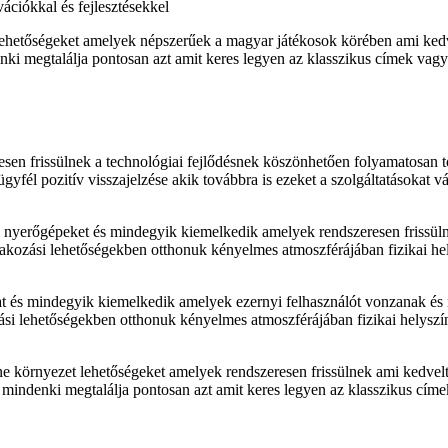
ciókkal és fejlesztésekkel
ehetőségeket amelyek népszerűek a magyar játékosok körében ami kedve
enki megtalálja pontosan azt amit keres legyen az klasszikus címek vag
sen frissülnek a technológiai fejlődésnek köszönhetően folyamatosan t
ügyfél pozitív visszajelzése akik továbbra is ezeket a szolgáltatásoka
o nyerőgépeket és mindegyik kiemelkedik amelyek rendszeresen frissüln
akozási lehetőségekben otthonuk kényelmes atmoszférájában fizikai hel
okat és mindegyik kiemelkedik amelyek ezernyi felhasználót vonzanak és
si lehetőségekben otthonuk kényelmes atmoszférájában fizikai helyszíne
e környezet lehetőségeket amelyek rendszeresen frissülnek ami kedveltt
s mindenki megtalálja pontosan azt amit keres legyen az klasszikus cím