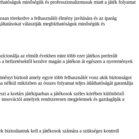
gbízhatóságuk minőségük és professzionalizmusuk miatt a játék folyamat
osan törekedve a felhasználói élmény javítására és az iparág
lgáltatásokat választják megbízhatóságuk minőségük és
zícionálja az elmúlt években mint több ezer játékos preferált
és a befizetésektől kezdve magán a játékon át egészen a nyeremények
lményt biztosít amely egyre több felhasználót vonz akik biztonságot
 nélkül miközben az összes folyamat teljes átláthatóságát garantálja
zi a kortárs játékiparban a játékosok széles körében különböző
abb innovációi amelyek rendszeresen megjelennek és gazdagítják a
ek biztosítaniuk kell a játékosok számára a szükséges kontroll