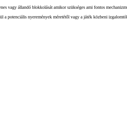
glenes vagy állandó blokkolását amikor szükséges ami fontos mechanizm
enül a potenciális nyeremények méretétől vagy a játék közbeni izgalomtó