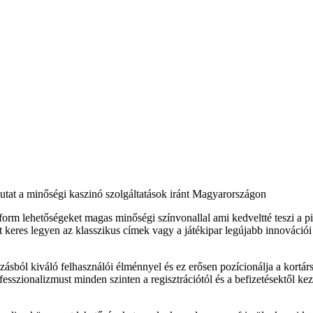
utat a minőségi kaszinó szolgáltatások iránt Magyarországon
rm lehetőségeket magas minőségi színvonallal ami kedveltté teszi a pia
t keres legyen az klasszikus címek vagy a játékipar legújabb innováció
ásból kiváló felhasználói élménnyel és ez erősen pozícionálja a kortárs 
sszionalizmust minden szinten a regisztrációtól és a befizetésektől k