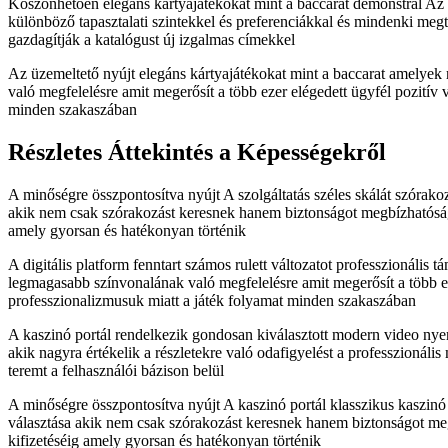
Köszönhetően elegáns kártyajátékokat mint a baccarat demonstrál Az o
különböző tapasztalati szintekkel és preferenciákkal és mindenki meg
gazdagítják a katalógust új izgalmas címekkel
Az üzemeltető nyújt elegáns kártyajátékokat mint a baccarat amelyek 
való megfelelésre amit megerősít a több ezer elégedett ügyfél pozitív
minden szakaszában
Részletes Áttekintés a Képességekről
A minőségre összpontosítva nyújt A szolgáltatás széles skálát szórakoz
akik nem csak szórakozást keresnek hanem biztonságot megbízhatóságot
amely gyorsan és hatékonyan történik
A digitális platform fenntart számos rulett változatot professzionáli
legmagasabb színvonalának való megfelelésre amit megerősít a több ez
professzionalizmusuk miatt a játék folyamat minden szakaszában
A kaszinó portál rendelkezik gondosan kiválasztott modern video nye
akik nagyra értékelik a részletekre való odafigyelést a professzionáli
teremt a felhasználói bázison belül
A minőségre összpontosítva nyújt A kaszinó portál klasszikus kaszinó c
választása akik nem csak szórakozást keresnek hanem biztonságot meg
kifizetéséig amely gyorsan és hatékonyan történik