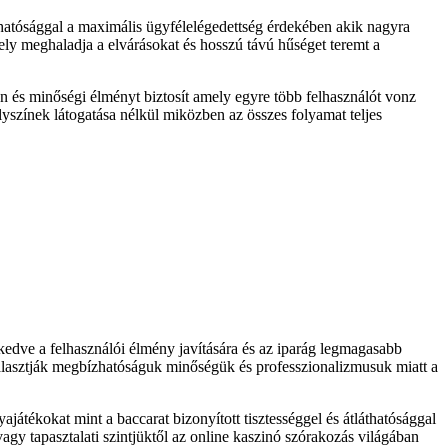
áthatósággal a maximális ügyfélelégedettség érdekében akik nagyra
mely meghaladja a elvárásokat és hosszú távú hűséget teremt a
 és minőségi élményt biztosít amely egyre több felhasználót vonz
yszínek látogatása nélkül miközben az összes folyamat teljes
rekedve a felhasználói élmény javítására és az iparág legmagasabb
t választják megbízhatóságuk minőségük és professzionalizmusuk miatt a
átékokat mint a baccarat bizonyított tisztességgel és átláthatósággal
vagy tapasztalati szintjüktől az online kaszinó szórakozás világában