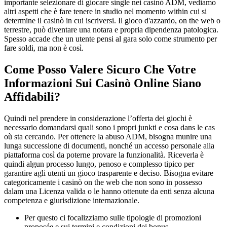
importante selezionare di giocare single nei casinò ADM, vediamo
altri aspetti che è fare tenere in studio nel momento within cui si
determine il casinò in cui iscriversi. Il gioco d'azzardo, on the web o
terrestre, può diventare una notara e propria dipendenza patologica.
Spesso accade che un utente pensi al gara solo come strumento per
fare soldi, ma non è così.
Come Posso Valere Sicuro Che Votre
Informazioni Sui Casinò Online Siano
Affidabili?
Quindi nel prendere in considerazione l’offerta dei giochi è
necessario domandarsi quali sono i propri junkti e cosa dans le cas
où sta cercando. Per ottenere la abuso ADM, bisogna munire una
lunga successione di documenti, nonché un accesso personale alla
piattaforma così da poterne provare la funzionalità. Riceverla è
quindi algun processo lungo, penoso e complesso tipico per
garantire agli utenti un gioco trasparente e deciso. Bisogna evitare
categoricamente i casinò on the web che non sono in possesso
dalam una Licenza valida o le hanno ottenute da enti senza alcuna
competenza e giurisdizione internazionale.
Per questo ci focalizziamo sulle tipologie di promozioni
proposée e sui termini e condizioni dei bonus.