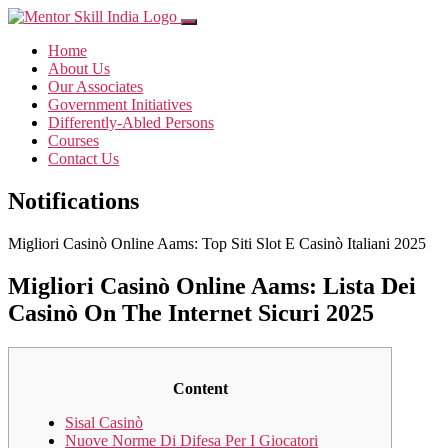
Home
About Us
Our Associates
Government Initiatives
Differently-Abled Persons
Courses
Contact Us
Notifications
Migliori Casinò Online Aams: Top Siti Slot E Casinò Italiani 2025
Migliori Casinò Online Aams: Lista Dei
Casinò On The Internet Sicuri 2025
Content
Sisal Casinò
Nuove Norme Di Difesa Per I Giocatori