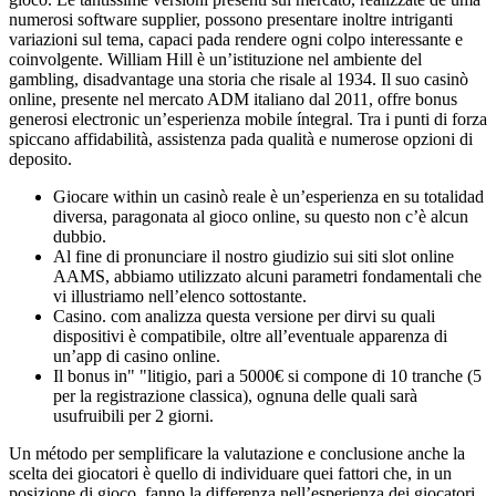
numerosi software supplier, possono presentare inoltre intriganti
variazioni sul tema, capaci pada rendere ogni colpo interessante e
coinvolgente. William Hill è un’istituzione nel ambiente del
gambling, disadvantage una storia che risale al 1934. Il suo casinò
online, presente nel mercato ADM italiano dal 2011, offre bonus
generosi electronic un’esperienza mobile íntegral. Tra i punti di forza
spiccano affidabilità, assistenza pada qualità e numerose opzioni di
deposito.
Giocare within un casinò reale è un’esperienza en su totalidad
diversa, paragonata al gioco online, su questo non c’è alcun
dubbio.
Al fine di pronunciare il nostro giudizio sui siti slot online
AAMS, abbiamo utilizzato alcuni parametri fondamentali che
vi illustriamo nell’elenco sottostante.
Casino. com analizza questa versione per dirvi su quali
dispositivi è compatibile, oltre all’eventuale apparenza di
un’app di casino online.
Il bonus in" "litigio, pari a 5000€ si compone di 10 tranche (5
per la registrazione classica), ognuna delle quali sarà
usufruibili per 2 giorni.
Un método per semplificare la valutazione e conclusione anche la
scelta dei giocatori è quello di individuare quei fattori che, in un
posizione di gioco, fanno la differenza nell’esperienza dei giocatori.