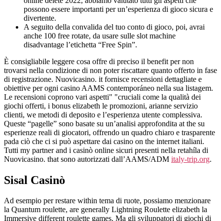
online delete 2022, abbiamo valutato tutti gli aspetti che
possono essere importanti per un’esperienza di gioco sicura e
divertente.
A seguito della convalida del tuo conto di gioco, poi, avrai
anche 100 free rotate, da usare sulle slot machine
disadvantage l’etichetta “Free Spin”.
È consigliabile leggere cosa offre di preciso il benefit per non
trovarsi nella condizione di non poter riscattare quanto offerto in fase
di registrazione. Nuovicasino. it fornisce recensioni dettagliate e
obiettive per ogni casino AAMS contemporáneo nella sua listagem.
Le recensioni coprono vari aspetti" "cruciali come la qualità dei
giochi offerti, i bonus elizabeth le promozioni, arianne servizio
clienti, we metodi di deposito e l’esperienza utente complessiva.
Queste “pagelle” sono basate su un’analisi approfondita at the su
esperienze reali di giocatori, offrendo un quadro chiaro e trasparente
pada ciò che ci si può aspettare dai casino on the internet italiani.
Tutti my partner and i casinò online sicuri presenti nella retahíla di
Nuovicasino. that sono autorizzati dall’AAMS/ADM
italy-trip.org
.
Sisal Casinò
Ad esempio per restare within tema di ruote, possiamo menzionare
la Quantum roulette, are generally Lightning Roulette elizabeth la
Immersive different roulette games. Ma gli sviluppatori di giochi di