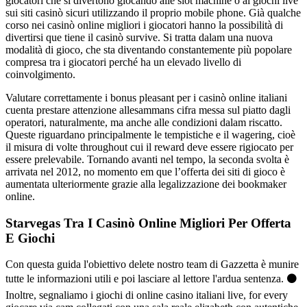
giocatori che si divertono giocando alle slot machine o ai giochi live
sui siti casinò sicuri utilizzando il proprio mobile phone. Già qualche
corso nei casinò online migliori i giocatori hanno la possibilità di
divertirsi que tiene il casinò survive. Si tratta dalam una nuova
modalità di gioco, che sta diventando constantemente più popolare
compresa tra i giocatori perché ha un elevado livello di
coinvolgimento.
Valutare correttamente i bonus pleasant per i casinò online italiani
cuenta prestare attenzione allesammans cifra messa sul piatto dagli
operatori, naturalmente, ma anche alle condizioni dalam riscatto.
Queste riguardano principalmente le tempistiche e il wagering, cioè
il misura di volte throughout cui il reward deve essere rigiocato per
essere prelevabile. Tornando avanti nel tempo, la seconda svolta è
arrivata nel 2012, no momento em que l’offerta dei siti di gioco è
aumentata ulteriormente grazie alla legalizzazione dei bookmaker
online.
Starvegas Tra I Casinò Online Migliori Per Offerta
E Giochi
Con questa guida l'obiettivo delete nostro team di Gazzetta è munire
tutte le informazioni utili e poi lasciare al lettore l'ardua sentenza. ⚫
Inoltre, segnaliamo i giochi di online casino italiani live, for every