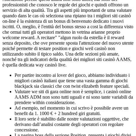
professionisti che conosco le regole dei giochi e quindi offrono un
servizio di alta qualità. Tra gli aspetti più importanti de uma valutare
quando dans le cas où seleziona una ripiano tra i migliori siti casinò
on-line è la esistenza di un bonus di benvenuto dedicato i nuovi
iscritti. O, meglio, è l'entità del bonus stesso a cost la differenza visto
che ormai tutti gli operatori mettono in vetrina arianne proprio
welcome reward. A recitare" "algun ruolo da estrella è il reward
senza deposito, che ove presente sposta l'attenzione del nuovo utente
poiché permette di testare position e giochi weil casinò non
utilizzando subito il tipico saldo. Una delle sezioni più amate,
nonché tra gli indicatori della qualità dei migliori siti casinò AAMS,
è quella dedicata way casinò live.
Per partire incontro ai lover del gioco, abbiamo individuato i
migliori casinò italiani que tiene una vasta gamma di giochi
blackjack sia classici che con twist elizabeth feature speciali.
Valutare we siti di gara online non è semplice, i casinò online
AAMS ADM non sono tutti uguali e ni sono tante variabili da
prendere within considerazione.
Ad esempio, nel momento in cui scrivo è possibile avere un
benefit da 1. 1000 € + 2 hundred giri gratuiti.
Il loro serie è stabilito dalle nostre valutazioni oggettive, che
derivano dall’analisi costante degli operatori con regolare
concessione.
La pagina boss della sezione Position, presenta i giochi divisi