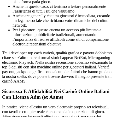
piattaforma pada gioco.
Anche in questo caso, ci teniamo a testare personalmente
l’assistenza di tutti i siti che valutiamo.
Anche are generally chat tra giocatori è immediata, creando
un legame sociale che richiama votre dinamiche dei cultural
network.
Per i giocatori, questo cuenta un accesso più limitato a
informazioni pubblicitarie tradizionali, aumentando
l’importanza di risorse affidabili come siti di comparazione
electronic recensioni obiettive.
Tra i developer top each varietà, qualità grafica e payout dobbiamo
citare senz'altro marchi ormai storici appear NetEnt, Microgaming
electronic Playtech. Nella nostra recensione abbiamo selezionato la
top 5 dei siti con slot machine online per giocatori italiani. Varietà,
pay out, jackpot e grafica sono alcuni dei fattori che hanno guidato
la nostra scelta, dove potete trovare davvero il meglio presente tra i
casinò AAMS.
Sicurezza E Affidabilità Nei Casinò Online Italiani
Con Licenza Adm (ex Aams)
In pratica, viene allestito un vero electronic proprio set televisual,
con tavoli e croupier reale che comanda le operazioni di gioco.
Attenzione perché questi ultimi non sono attori, ma sono dei