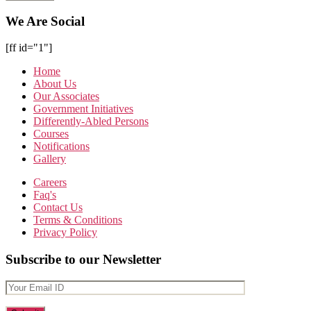
We Are Social
[ff id="1"]
Home
About Us
Our Associates
Government Initiatives
Differently-Abled Persons
Courses
Notifications
Gallery
Careers
Faq's
Contact Us
Terms & Conditions
Privacy Policy
Subscribe to our Newsletter