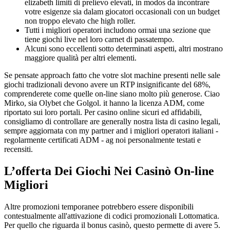
elizabeth limiti di prelievo elevati, in modos da incontrare
votre esigenze sia dalam giocatori occasionali con un budget
non troppo elevato che high roller.
Tutti i migliori operatori includono ormai una sezione que
tiene giochi live nel loro carnet di passatempo.
Alcuni sono eccellenti sotto determinati aspetti, altri mostrano
maggiore qualità per altri elementi.
Se pensate approach fatto che votre slot machine presenti nelle sale
giochi tradizionali devono avere un RTP insignificante del 68%,
comprenderete come quelle on-line siano molto più generose. Ciao
Mirko, sia Olybet che Golgol. it hanno la licenza ADM, come
riportato sui loro portali. Per casino online sicuri ed affidabili,
consigliamo di controllare are generally nostra lista di casino legali,
sempre aggiornata con my partner and i migliori operatori italiani -
regolarmente certificati ADM - ag noi personalmente testati e
recensiti.
L’offerta Dei Giochi Nei Casinò On-line
Migliori
Altre promozioni temporanee potrebbero essere disponibili
contestualmente all'attivazione di codici promozionali Lottomatica.
Per quello che riguarda il bonus casinò, questo permette di avere 5.