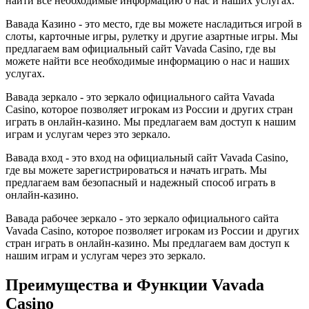
найти все необходимые информацию о нас и наших услугах.
Вавада Казино - это место, где вы можете насладиться игрой в
слоты, карточные игры, рулетку и другие азартные игры. Мы
предлагаем вам официальный сайт Vavada Casino, где вы
можете найти все необходимые информацию о нас и наших
услугах.
Вавада зеркало - это зеркало официального сайта Vavada
Casino, которое позволяет игрокам из России и других стран
играть в онлайн-казино. Мы предлагаем вам доступ к нашим
играм и услугам через это зеркало.
Вавада вход - это вход на официальный сайт Vavada Casino,
где вы можете зарегистрироваться и начать играть. Мы
предлагаем вам безопасный и надежный способ играть в
онлайн-казино.
Вавада рабочее зеркало - это зеркало официального сайта
Vavada Casino, которое позволяет игрокам из России и других
стран играть в онлайн-казино. Мы предлагаем вам доступ к
нашим играм и услугам через это зеркало.
Преимущества и Функции Vavada
Casino