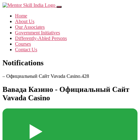
Home
About Us
Our Associates
Government Initiatives
Differently-Abled Persons
Courses
Contact Us
Notifications
– Официальный Сайт Vavada Casino.428
Вавада Казино - Официальный Сайт
Vavada Casino
▶️