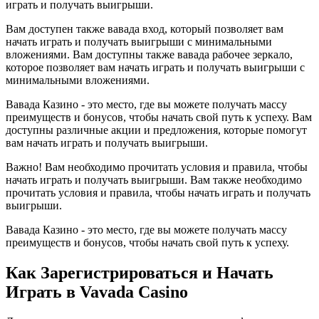
играть и получать выигрыши.
Вам доступен также вавада вход, который позволяет вам
начать играть и получать выигрыши с минимальными
вложениями. Вам доступны также вавада рабочее зеркало,
которое позволяет вам начать играть и получать выигрыши с
минимальными вложениями.
Вавада Казино - это место, где вы можете получать массу
преимуществ и бонусов, чтобы начать свой путь к успеху. Вам
доступны различные акции и предложения, которые помогут
вам начать играть и получать выигрыши.
Важно! Вам необходимо прочитать условия и правила, чтобы
начать играть и получать выигрыши. Вам также необходимо
прочитать условия и правила, чтобы начать играть и получать
выигрыши.
Вавада Казино - это место, где вы можете получать массу
преимуществ и бонусов, чтобы начать свой путь к успеху.
Как Зарегистрироваться и Начать
Играть в Vavada Casino