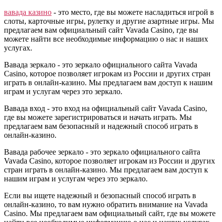
вавада казино
- это место, где вы можете насладиться игрой в
слоты, карточные игры, рулетку и другие азартные игры. Мы
предлагаем вам официальный сайт Vavada Casino, где вы
можете найти все необходимые информацию о нас и наших
услугах.
Вавада зеркало - это зеркало официального сайта Vavada
Casino, которое позволяет игрокам из России и других стран
играть в онлайн-казино. Мы предлагаем вам доступ к нашим
играм и услугам через это зеркало.
Вавада вход - это вход на официальный сайт Vavada Casino,
где вы можете зарегистрироваться и начать играть. Мы
предлагаем вам безопасный и надежный способ играть в
онлайн-казино.
Вавада рабочее зеркало - это зеркало официального сайта
Vavada Casino, которое позволяет игрокам из России и других
стран играть в онлайн-казино. Мы предлагаем вам доступ к
нашим играм и услугам через это зеркало.
Если вы ищете надежный и безопасный способ играть в
онлайн-казино, то вам нужно обратить внимание на Vavada
Casino. Мы предлагаем вам официальный сайт, где вы можете