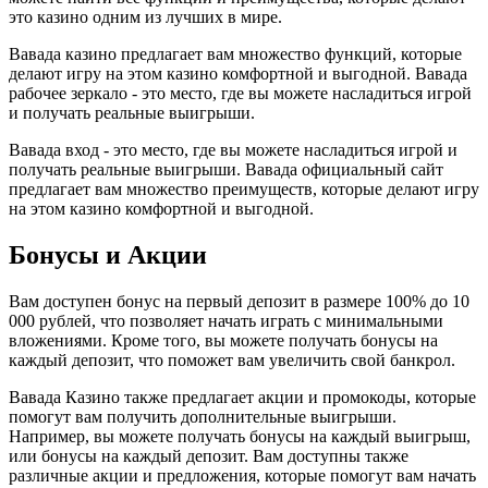
это казино одним из лучших в мире.
Вавада казино предлагает вам множество функций, которые
делают игру на этом казино комфортной и выгодной. Вавада
рабочее зеркало - это место, где вы можете насладиться игрой
и получать реальные выигрыши.
Вавада вход - это место, где вы можете насладиться игрой и
получать реальные выигрыши. Вавада официальный сайт
предлагает вам множество преимуществ, которые делают игру
на этом казино комфортной и выгодной.
Бонусы и Акции
Вам доступен бонус на первый депозит в размере 100% до 10
000 рублей, что позволяет начать играть с минимальными
вложениями. Кроме того, вы можете получать бонусы на
каждый депозит, что поможет вам увеличить свой банкрол.
Вавада Казино также предлагает акции и промокоды, которые
помогут вам получить дополнительные выигрыши.
Например, вы можете получать бонусы на каждый выигрыш,
или бонусы на каждый депозит. Вам доступны также
различные акции и предложения, которые помогут вам начать