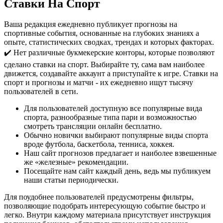
Ставки На Спорт
Ваша редакция ежедневно публикует прогнозы на
спортивные события, основанные на глубоких знаниях а
опыте, статистических сводках, трендах и которых факторах.
✔️ Нет различные букмекерские конторы, которые позволяют
сделано ставки на спорт. Выбирайте ту, сама вам наиболее
движется, создавайте аккаунт а приступайте к игре. Ставки на
спорт и прогнозы и матчи - их ежедневно ищут тысячу
пользователей в сети.
Для пользователей доступную все популярные вида
спорта, разнообразные типа пари и возможностью
смотреть трансляции онлайн бесплатно.
Обычно новички выбирают популярные виды спорта
вроде футбола, баскетбола, тенниса, хоккея.
Наш сайт прогнозов предлагает и наиболее взвешенные
же «железные» рекомендации.
Посещайте нам сайт каждый день, ведь мы публикуем
наши статьи периодически.
Для поудобнее пользователей предусмотрены фильтры,
позволяющие подобрать интересующую событие быстро и
легко. Внутри каждому материала присутствует инструкция