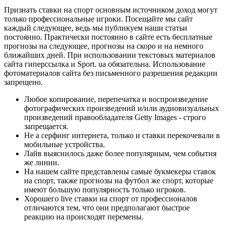
Признать ставки на спорт основным источником доход могут
только профессиональные игроки. Посещайте мы сайт
каждый следующее, ведь мы публикуем наши статьи
постоянно. Практически постоянно в сайте есть бесплатные
прогнозы на следующее, прогнозы на скоро и на немного
ближайших дней. При использовании текстовых материалов
сайта гиперссылка и Sport. ua обязательна. Использование
фотоматериалов сайта без письменного разрешения редакции
запрещено.
Любое копирование, перепечатка и воспроизведение
фотографических произведений и/или аудиовизуальных
произведений правообладателя Getty Images - строго
запрещается.
Не а серфинг интернета, только и ставки перекочевали в
мобильные устройства.
Лайв выяснилось даже более популярным, чем события
же линии.
На нашем сайте представлены самые букмекеры ставок
на спорт, также прогнозы на футбол же спорт, которые
имеют большую популярность только игроков.
Хорошего live ставки на спорт от профессионалов
отличаются тем, что они предполагают быстрое
реакцию на происходят перемены.