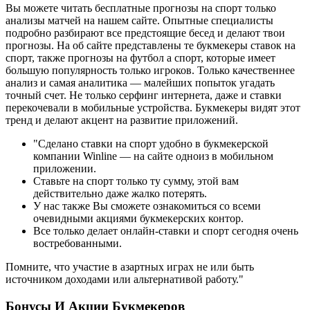
Вы можете читать бесплатные прогнозы на спорт только
анализы матчей на нашем сайте. Опытные специалисты
подробно разбирают все предстоящие бесед и делают твои
прогнозы. На об сайте представлены те букмекеры ставок на
спорт, также прогнозы на футбол а спорт, которые имеет
большую популярность только игроков. Только качественнее
анализ и самая аналитика — малейших попыток угадать
точный счет. Не только серфинг интернета, даже и ставки
перекочевали в мобильные устройства. Букмекеры видят этот
тренд и делают акцент на развитие приложений.
"Сделано ставки на спорт удобно в букмекерской
компании Winline — на сайте одноиз в мобильном
приложении.
Ставьте на спорт только ту сумму, этой вам
действительно даже жалко потерять.
У нас также Вы сможете ознакомиться со всеми
очевидными акциями букмекерских контор.
Все только делает онлайн-ставки и спорт сегодня очень
востребованными.
Помните, что участие в азартных играх не или быть
источником доходами или альтернативой работу."
Бонусы И Акции Букмекеров