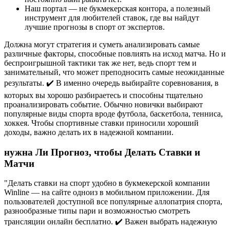
Наш портал — не букмекерская контора, а полезный
инструмент для любителей ставок, где вы найдут
лучшие прогнозы в спорт от экспертов.
Должна могут стратегия и суметь анализировать самые
различные факторы, способные повлиять на исход матча. Но и
беспроигрышной тактики так же нет, ведь спорт тем и
занимательный, что может преподносить самые неожиданные
результаты. ✔️ В именно очередь выбирайте соревнования, в
которых вы хорошо разбираетесь и способны тщательно
проанализировать событие. Обычно новички выбирают
популярные виды спорта вроде футбола, баскетбола, тенниса,
хоккея. Чтобы спортивные ставки приносили хороший
доходы, важно делать их в надежной компании.
нужна Ли Прогноз, чтобы Делать Ставки и
Матчи
"Делать ставки на спорт удобно в букмекерской компании
Winline — на сайте одноиз в мобильном приложении. Для
пользователей доступной все популярные аллопатрия спорта,
разнообразные типы пари и возможностью смотреть
трансляции онлайн бесплатно. ✔️ Важен выбрать надежную