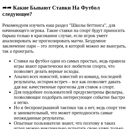
➦➦ Какие Бывают Ставки На Футбол
следующее?
Рекомендуем изучить наш раздел "Школы беттинга", для
начинающего игрока. Такие ставки на спорт будут приносить
барыш только в красовании случае, если игрок умеет
анализировать же прогнозировать матчи. Бездумное
заключение пари – это лотерея, в которой можно же выиграть,
так а проиграть.
Ставки на футбол одни из самых простых, ведь правила
игры знают практически все любители спорта, что
позволяет делать верные исходы.
Анализ всех новостей, известий из команд, последней
результаты, история встреч – все как позволяет давать
ддя вас качественные прогнозы для ставок а спорт.
Для поудобнее пользователей предусмотрены фильтры,
позволяющие подобрать интересующее событие быстро
а легко.
Но и беспроигрышной тактики так а нет, ведь спорт тем
и занимательный, что может преподносить самые
неожиданные результаты.
Опытные пользователи знают, что поэтому в таких
играх можно максимально испытать свою удачу только