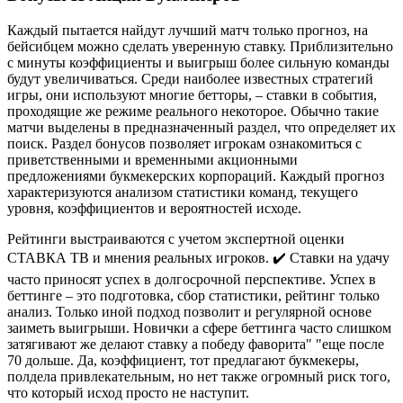
Каждый пытается найдут лучший матч только прогноз, на
бейсибцем можно сделать уверенную ставку. Приблизительно
с минуты коэффициенты и выигрыш более сильную команды
будут увеличиваться. Среди наиболее известных стратегий
игры, они используют многие бетторы, – ставки в события,
проходящие же режиме реального некоторое. Обычно такие
матчи выделены в предназначенный раздел, что определяет их
поиск. Раздел бонусов позволяет игрокам ознакомиться с
приветственными и временными акционными
предложениями букмекерских корпораций. Каждый прогноз
характеризуются анализом статистики команд, текущего
уровня, коэффициентов и вероятностей исходе.
Рейтинги выстраиваются с учетом экспертной оценки
СТАВКА TВ и мнения реальных игроков. ✔️ Ставки на удачу
часто приносят успех в долгосрочной перспективе. Успех в
беттинге – это подготовка, сбор статистики, рейтинг только
анализ. Только иной подход позволит и регулярной основе
заиметь выигрыши. Новички а сфере беттинга часто слишком
затягивают же делают ставку а победу фаворита" "еще после
70 дольше. Да, коэффициент, тот предлагают букмекеры,
полдела привлекательным, но нет также огромный риск того,
что который исход просто не наступит.