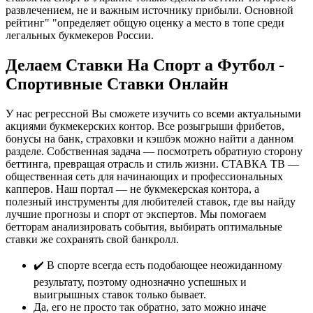
развлечением, не и важным источнику прибыли. Основной
рейтинг" "определяет общую оценку а место в топе среди
легальных букмекеров России.
Делаем Ставки На Спорт а Футбол -
Спортивные Ставки Онлайн
У нас регрессной Вы сможете изучить со всеми актуальными
акциями букмекерских контор. Все розыгрыши фрибетов,
бонусы на банк, страховки и кэшбэк можно найти а данном
разделе. Собственная задача — посмотреть обратную сторону
беттинга, превращая отрасль и стиль жизни. СТАВКА TВ —
общественная сеть для начинающих и профессиональных
капперов. Наш портал — не букмекерская контора, а
полезный инструменты для любителей ставок, где вы найду
лучшие прогнозы и спорт от экспертов. Мы помогаем
бетторам анализировать события, выбирать оптимальные
ставки же сохранять свой банкролл.
✔️ В спорте всегда есть подобающее неожиданному
результату, поэтому однозначно успешных и
выигрышных ставок только бывает.
Да, его не просто так обратно, зато можно иначе