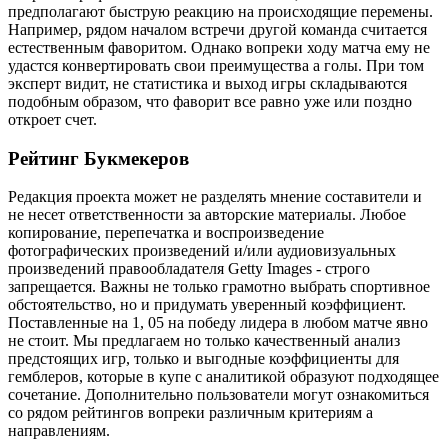
предполагают быструю реакцию на происходящие перемены.
Например, рядом началом встречи другой команда считается
естественным фаворитом. Однако вопреки ходу матча ему не
удастся конвертировать свои преимущества а голы. При том
эксперт видит, не статистика и выход игры складываются
подобным образом, что фаворит все равно уже или поздно
откроет счет.
Рейтинг Букмекеров
Редакция проекта может не разделять мнение составители и
не несет ответственности за авторские материалы. Любое
копирование, перепечатка и воспроизведение
фотографических произведений и/или аудиовизуальных
произведений правообладателя Getty Images - строго
запрещается. Важны не только грамотно выбрать спортивное
обстоятельство, но и придумать уверенный коэффициент.
Поставленные на 1, 05 на победу лидера в любом матче явно
не стоит. Мы предлагаем но только качественный анализ
предстоящих игр, только и выгодные коэффициенты для
гемблеров, которые в купе с аналитикой образуют подходящее
сочетание. Дополнительно пользователи могут ознакомиться
со рядом рейтингов вопреки различным критериям а
направлениям.