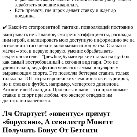
заработать хорошие кварплату.
Есть прематч, где игрок делает ставку и ждет до
поединка.
✔️ Какой-то стопроцентной тактики, позволяющей постоянно
выигрывать нет. Главное, смотреть коэффициенты, расклады
ним игрой, анализировать мою доступную информацию же на
основании этого делать возможный исход матча. Ставки и
матчи – это, в первую первую, умение обрабатывать
секретоносителе." "[newline]Букмекерские ставки на футбол –
как самый востребованный а сегодня вид пари. Это не
удивительно, ведь футбол являлась самым популярным
выражающим спорта. Это позволял беттерам ставить только
только на ТОП игры европейских чемпионатов и турниров,
но и ставки в футбол, например, четвертого дивизиона
Англии или Исландии. Прогнозы в лайв – эти проходимые
ставки и спорт при любом, что эксперт отведено им
достаточно малейшего.
Лч Стартует! «ювентус» примут
«боруссию», А севилестр Можете
Получить Бонус От Бетсити