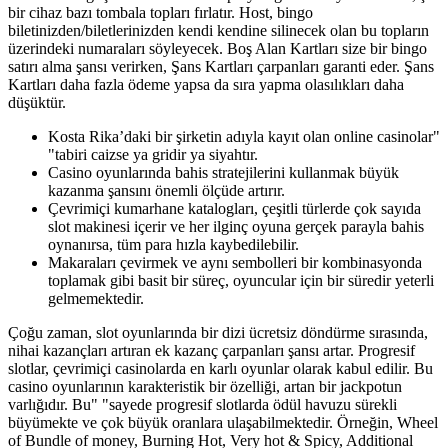
bir cihaz bazı tombala topları fırlatır. Host, bingo
biletinizden/biletlerinizden kendi kendine silinecek olan bu topların
üzerindeki numaraları söyleyecek. Boş Alan Kartları size bir bingo
satırı alma şansı verirken, Şans Kartları çarpanları garanti eder. Şans
Kartları daha fazla ödeme yapsa da sıra yapma olasılıkları daha
düşüktür.
Kosta Rika’daki bir şirketin adıyla kayıt olan online casinolar"
"tabiri caizse ya gridir ya siyahtır.
Casino oyunlarında bahis stratejilerini kullanmak büyük
kazanma şansını önemli ölçüde artırır.
Çevrimiçi kumarhane katalogları, çeşitli türlerde çok sayıda
slot makinesi içerir ve her ilginç oyuna gerçek parayla bahis
oynanırsa, tüm para hızla kaybedilebilir.
Makaraları çevirmek ve aynı sembolleri bir kombinasyonda
toplamak gibi basit bir süreç, oyuncular için bir süredir yeterli
gelmemektedir.
Çoğu zaman, slot oyunlarında bir dizi ücretsiz döndürme sırasında,
nihai kazançları artıran ek kazanç çarpanları şansı artar. Progresif
slotlar, çevrimiçi casinolarda en karlı oyunlar olarak kabul edilir. Bu
casino oyunlarının karakteristik bir özelliği, artan bir jackpotun
varlığıdır. Bu" "sayede progresif slotlarda ödül havuzu sürekli
büyümekte ve çok büyük oranlara ulaşabilmektedir. Örneğin, Wheel
of Bundle of money, Burning Hot, Very hot & Spicy, Additional