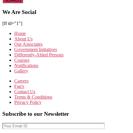
We Are Social
[ff id="1"]
Home
About Us
Our Associates
Government Initiatives
Differently-Abled Persons
Courses
Notifications
Gallery
Careers
Faq's
Contact Us
Terms & Conditions
Privacy Policy
Subscribe to our Newsletter