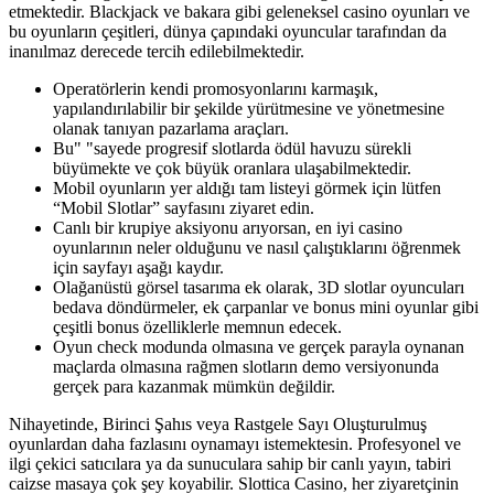
etmektedir. Blackjack ve bakara gibi geleneksel casino oyunları ve
bu oyunların çeşitleri, dünya çapındaki oyuncular tarafından da
inanılmaz derecede tercih edilebilmektedir.
Operatörlerin kendi promosyonlarını karmaşık,
yapılandırılabilir bir şekilde yürütmesine ve yönetmesine
olanak tanıyan pazarlama araçları.
Bu" "sayede progresif slotlarda ödül havuzu sürekli
büyümekte ve çok büyük oranlara ulaşabilmektedir.
Mobil oyunların yer aldığı tam listeyi görmek için lütfen
“Mobil Slotlar” sayfasını ziyaret edin.
Canlı bir krupiye aksiyonu arıyorsan, en iyi casino
oyunlarının neler olduğunu ve nasıl çalıştıklarını öğrenmek
için sayfayı aşağı kaydır.
Olağanüstü görsel tasarıma ek olarak, 3D slotlar oyuncuları
bedava döndürmeler, ek çarpanlar ve bonus mini oyunlar gibi
çeşitli bonus özelliklerle memnun edecek.
Oyun check modunda olmasına ve gerçek parayla oynanan
maçlarda olmasına rağmen slotların demo versiyonunda
gerçek para kazanmak mümkün değildir.
Nihayetinde, Birinci Şahıs veya Rastgele Sayı Oluşturulmuş
oyunlardan daha fazlasını oynamayı istemektesin. Profesyonel ve
ilgi çekici satıcılara ya da sunuculara sahip bir canlı yayın, tabiri
caizse masaya çok şey koyabilir. Slottica Casino, her ziyaretçinin