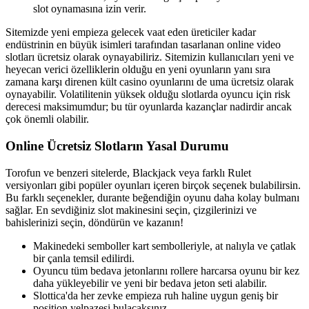
slot oynamasına izin verir.
Sitemizde yeni empieza gelecek vaat eden üreticiler kadar
endüstrinin en büyük isimleri tarafından tasarlanan online video
slotları ücretsiz olarak oynayabiliriz. Sitemizin kullanıcıları yeni ve
heyecan verici özelliklerin olduğu en yeni oyunların yanı sıra
zamana karşı direnen kült casino oyunlarını de uma ücretsiz olarak
oynayabilir. Volatilitenin yüksek olduğu slotlarda oyuncu için risk
derecesi maksimumdur; bu tür oyunlarda kazançlar nadirdir ancak
çok önemli olabilir.
Online Ücretsiz Slotların Yasal Durumu
Torofun ve benzeri sitelerde, Blackjack veya farklı Rulet
versiyonları gibi popüler oyunları içeren birçok seçenek bulabilirsin.
Bu farklı seçenekler, durante beğendiğin oyunu daha kolay bulmanı
sağlar. En sevdiğiniz slot makinesini seçin, çizgilerinizi ve
bahislerinizi seçin, döndürün ve kazanın!
Makinedeki semboller kart sembolleriyle, at nalıyla ve çatlak
bir çanla temsil edilirdi.
Oyuncu tüm bedava jetonlarını rollere harcarsa oyunu bir kez
daha yükleyebilir ve yeni bir bedava jeton seti alabilir.
Slottica'da her zevke empieza ruh haline uygun geniş bir
position yelpazesi bulacaksınız.