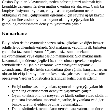
Casino Oyunları kılavuzunda, neden bahsettiğimizi anlamak için
kesinlikle denemen gereken müthiş oyunları ele alacağız. Canlı bir
krupiye aksiyonu arıyorsan, en iyi casino oyunlarının neler
olduğunu ve nasıl çalıştıklarını öğrenmek için sayfayı aşağı kaydır.
En iyi on line casino oyunları, oyunculara gerçeğe yakın bir
gambling establishment deneyimi yaşatmaya çalışır.
Kumarhane
Bu yüzden de the oyuncular bazen sakız, çikolata ve diğer benzer
ödüllerle ödüllendiriliyorlardı. Slot makinesi; yaptığınız ilk bahisten
çok daha fazlasını kazanma" "şansını size sunan mekanik,
elektromekanik veya dijital casino makinesidir. Slot makinesinde
kazanmak için ödeme çizgileri üzerinde olması gereken empieza
sembollerden oluşan bir kazanma kombinasyonu toplamak
zorundasınız. Bayiler üstün standartlara göre eğitilir, karıştırıcılardan
oluşan bir ekip kart oyunlarının kesintisiz çalışmasını sağlar ve tüm
operasyon Vardiya Yöneticileri tarafından kalıcı olarak izlenir.
En iyi online casino oyunları, oyunculara gerçeğe yakın bir
gambling establishment deneyimi yaşatmaya çalışır.
Oyun koleksiyonunda meyveli ve klasik online video slotların
yanı sıra korsanlara, maceralara, tarihe, hayvanlara ve diğer
birçok türe ithaf edilen oyunlar bulunmaktadır.
Demo sürümleri, oyuncuların gerçek para yatırmadan önce