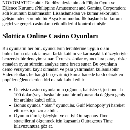
NOVOMATIC'e aittir. Bu düzenleyicinin adı Filipin Oyun ve
Eğlence Kurumu (Philippine Amusement and Gaming Corporation)
adlı kurumun kısaltmasıdır. Lisanslamadan ve kumar sekörünün
gelişiminden sorumlu bir Asya kurumudur. İlk başlarda bu kurum
geçici ve gerçek casinoların etkinliklerini kontrol etmiştir.
Slottica Online Casino Oyunları
Bu oyunların her biri, oyuncuların tercihlerine uygun olanı
bulmalarına olanak tanıyan farklı katılım ve karmaşıklık düzeyleriyle
benzersiz bir deneyim sunar. Ücretsiz slotlar oyunculara parayı riske
atmadan oyun sürecini analyze etme fırsatı sunar. Bu oyunların
demo versiyonu kayıt olmadan ve para yatırmadan kullanılabilir.
Video slotları, herhangi bir çevrimiçi kumarhanede haklı olarak en
popüler eğlencelerden biri olarak kabul edilir.
Ücretsiz casino oyunlarının çoğunda, bahisler 0, just one ila
100 dolar (veya başka bir para birimi) arasında değişen geniş
bir aralıkta kabul edilir.
Bonus oyunda ‘’olan’’ oyuncular, Gulf Monopoly’yi hareket
ettirmek için zar atabilir.
Oyunun tüm iç işleyişini ve en iyi Outrageous Time
stratejilerini öğrenmek için kapsamlı Outrageous Time
kılavuzumuza göz at.