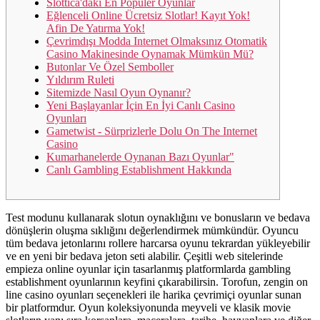
Slottica'daki En Popüler Oyunlar
Eğlenceli Online Ücretsiz Slotlar! Kayıt Yok!
Afin De Yatırma Yok!
Çevrimdışı Modda Internet Olmaksınız Otomatik
Casino Makinesinde Oynamak Mümkün Mü?
Butonlar Ve Özel Semboller
Yıldırım Ruleti
Sitemizde Nasıl Oyun Oynanır?
Yeni Başlayanlar İçin En İyi Canlı Casino
Oyunları
Gametwist - Sürprizlerle Dolu On The Internet
Casino
Kumarhanelerde Oynanan Bazı Oyunlar"
Canlı Gambling Establishment Hakkında
Test modunu kullanarak slotun oynaklığını ve bonusların ve bedava
dönüşlerin oluşma sıklığını değerlendirmek mümkündür. Oyuncu
tüm bedava jetonlarını rollere harcarsa oyunu tekrardan yükleyebilir
ve en yeni bir bedava jeton seti alabilir. Çeşitli web sitelerinde
empieza online oyunlar için tasarlanmış platformlarda gambling
establishment oyunlarının keyfini çıkarabilirsin. Torofun, zengin on
line casino oyunları seçenekleri ile harika çevrimiçi oyunlar sunan
bir platformdur. Oyun koleksiyonunda meyveli ve klasik movie