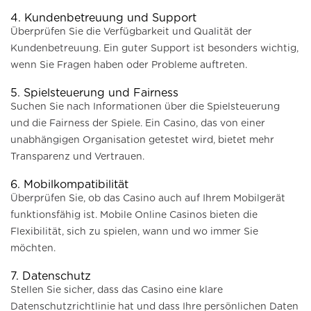
4. Kundenbetreuung und Support
Überprüfen Sie die Verfügbarkeit und Qualität der
Kundenbetreuung. Ein guter Support ist besonders wichtig,
wenn Sie Fragen haben oder Probleme auftreten.
5. Spielsteuerung und Fairness
Suchen Sie nach Informationen über die Spielsteuerung
und die Fairness der Spiele. Ein Casino, das von einer
unabhängigen Organisation getestet wird, bietet mehr
Transparenz und Vertrauen.
6. Mobilkompatibilität
Überprüfen Sie, ob das Casino auch auf Ihrem Mobilgerät
funktionsfähig ist. Mobile Online Casinos bieten die
Flexibilität, sich zu spielen, wann und wo immer Sie
möchten.
7. Datenschutz
Stellen Sie sicher, dass das Casino eine klare
Datenschutzrichtlinie hat und dass Ihre persönlichen Daten