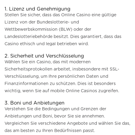
1. Lizenz und Genehmigung
Stellen Sie sicher, dass das Online Casino eine gültige
Lizenz von der Bundeslotterie- und
Wettbewerbskommission (BLW) oder der
Landeslotteriebehörde besitzt. Dies garantiert, dass das
Casino ethisch und legal betrieben wird.
2. Sicherheit und Verschlüsselung
Wählen Sie ein Casino, das mit modernen
Sicherheitsprotokollen arbeitet, insbesondere mit SSL-
Verschlüsselung, um Ihre persönlichen Daten und
Finanzinformationen zu schützen. Dies ist besonders
wichtig, wenn Sie auf mobile Online Casinos zugreifen.
3. Boni und Anbietungen
Verstehen Sie die Bedingungen und Grenzen der
Anbietungen und Boni, bevor Sie sie annehmen.
Vergleichen Sie verschiedene Angebote und wählen Sie das,
das am besten zu Ihren Bedürfnissen passt.