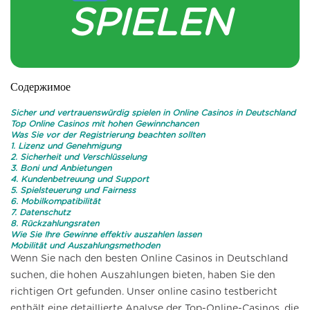
SPIELEN
Содержимое
Sicher und vertrauenswürdig spielen in Online Casinos in Deutschland
Top Online Casinos mit hohen Gewinnchancen
Was Sie vor der Registrierung beachten sollten
1. Lizenz und Genehmigung
2. Sicherheit und Verschlüsselung
3. Boni und Anbietungen
4. Kundenbetreuung und Support
5. Spielsteuerung und Fairness
6. Mobilkompatibilität
7. Datenschutz
8. Rückzahlungsraten
Wie Sie Ihre Gewinne effektiv auszahlen lassen
Mobilität und Auszahlungsmethoden
Wenn Sie nach den besten Online Casinos in Deutschland
suchen, die hohen Auszahlungen bieten, haben Sie den
richtigen Ort gefunden. Unser online casino testbericht
enthält eine detaillierte Analyse der Top-Online-Casinos, die