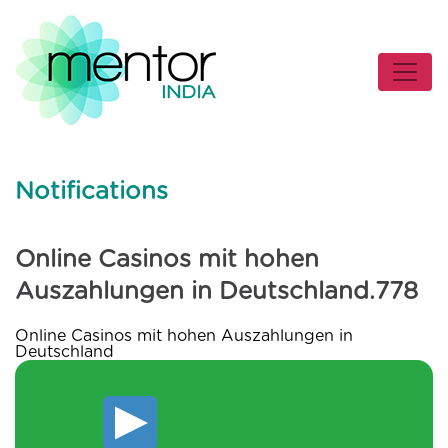
Notifications
Online Casinos mit hohen
Auszahlungen in Deutschland.778
Online Casinos mit hohen Auszahlungen in
Deutschland