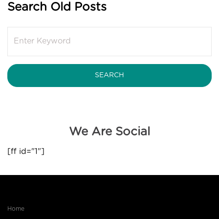
Search Old Posts
We Are Social
[ff id="1"]
Home