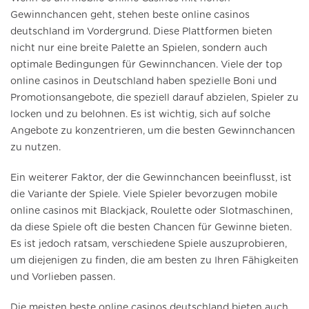
Gewinnchancen geht, stehen beste online casinos
deutschland im Vordergrund. Diese Plattformen bieten
nicht nur eine breite Palette an Spielen, sondern auch
optimale Bedingungen für Gewinnchancen. Viele der top
online casinos in Deutschland haben spezielle Boni und
Promotionsangebote, die speziell darauf abzielen, Spieler zu
locken und zu belohnen. Es ist wichtig, sich auf solche
Angebote zu konzentrieren, um die besten Gewinnchancen
zu nutzen.
Ein weiterer Faktor, der die Gewinnchancen beeinflusst, ist
die Variante der Spiele. Viele Spieler bevorzugen mobile
online casinos mit Blackjack, Roulette oder Slotmaschinen,
da diese Spiele oft die besten Chancen für Gewinne bieten.
Es ist jedoch ratsam, verschiedene Spiele auszuprobieren,
um diejenigen zu finden, die am besten zu Ihren Fähigkeiten
und Vorlieben passen.
Die meisten beste online casinos deutschland bieten auch