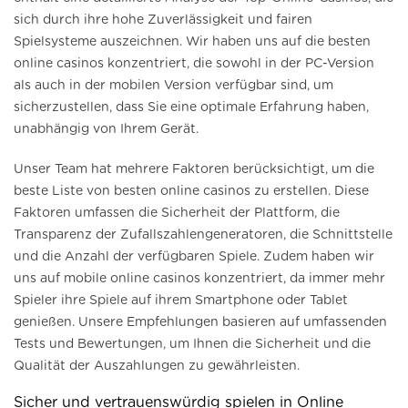
sich durch ihre hohe Zuverlässigkeit und fairen
Spielsysteme auszeichnen. Wir haben uns auf die besten
online casinos konzentriert, die sowohl in der PC-Version
als auch in der mobilen Version verfügbar sind, um
sicherzustellen, dass Sie eine optimale Erfahrung haben,
unabhängig von Ihrem Gerät.
Unser Team hat mehrere Faktoren berücksichtigt, um die
beste Liste von besten online casinos zu erstellen. Diese
Faktoren umfassen die Sicherheit der Plattform, die
Transparenz der Zufallszahlengeneratoren, die Schnittstelle
und die Anzahl der verfügbaren Spiele. Zudem haben wir
uns auf mobile online casinos konzentriert, da immer mehr
Spieler ihre Spiele auf ihrem Smartphone oder Tablet
genießen. Unsere Empfehlungen basieren auf umfassenden
Tests und Bewertungen, um Ihnen die Sicherheit und die
Qualität der Auszahlungen zu gewährleisten.
Sicher und vertrauenswürdig spielen in Online