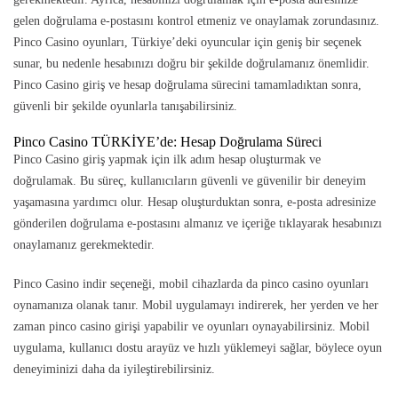
gelen doğrulama e-postasını kontrol etmeniz ve onaylamak zorundasınız.
Pinco Casino oyunları, Türkiye’deki oyuncular için geniş bir seçenek
sunar, bu nedenle hesabınızı doğru bir şekilde doğrulamanız önemlidir.
Pinco Casino giriş ve hesap doğrulama sürecini tamamladıktan sonra,
güvenli bir şekilde oyunlarla tanışabilirsiniz.
Pinco Casino TÜRKİYE’de: Hesap Doğrulama Süreci
Pinco Casino giriş yapmak için ilk adım hesap oluşturmak ve
doğrulamak. Bu süreç, kullanıcıların güvenli ve güvenilir bir deneyim
yaşamasına yardımcı olur. Hesap oluşturduktan sonra, e-posta adresinize
gönderilen doğrulama e-postasını almanız ve içeriğe tıklayarak hesabınızı
onaylamanız gerekmektedir.
Pinco Casino indir seçeneği, mobil cihazlarda da pinco casino oyunları
oynamanıza olanak tanır. Mobil uygulamayı indirerek, her yerden ve her
zaman pinco casino girişi yapabilir ve oyunları oynayabilirsiniz. Mobil
uygulama, kullanıcı dostu arayüz ve hızlı yüklemeyi sağlar, böylece oyun
deneyiminizi daha da iyileştirebilirsiniz.