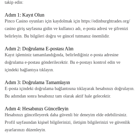
takip edin:
Adım 1: Kayıt Olun
Pinco Casino oyunları için kaydolmak için https://edinburghtrades.org/
casino giriş sayfasına gidin ve kullanıcı adı, e-posta adresi ve şifrenizi
belirleyin. Bu bilgileri doğru ve güncel tutmanız önemlidir.
Adım 2: Doğrulama E-postası Alın
Kayıt işleminiz tamamlandığında, belirlediğiniz e-posta adresine
doğrulama e-postası gönderilecektir. Bu e-postayı kontrol edin ve
içindeki bağlantıya tıklayın.
Adım 3: Doğrulama Tamamlayın
E-posta içindeki doğrulama bağlantısına tıklayarak hesabınızı doğrulayın.
Bu adımdan sonra hesabınız tam olarak aktif hale gelecektir.
Adım 4: Hesabınızı Güncelleyin
Hesabınızı güncelleyerek daha güvenli bir deneyim elde edebilirsiniz.
Profil sayfasından kişisel bilgilerinizi, iletişim bilgilerinizi ve güvenlik
ayarlarınızı düzenleyin.