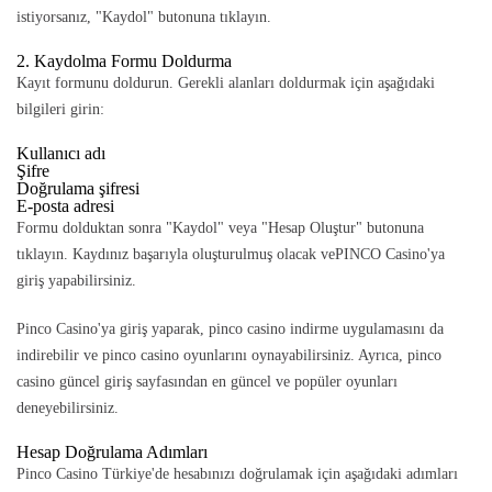
istiyorsanız, "Kaydol" butonuna tıklayın.
2. Kaydolma Formu Doldurma
Kayıt formunu doldurun. Gerekli alanları doldurmak için aşağıdaki
bilgileri girin:
Kullanıcı adı
Şifre
Doğrulama şifresi
E-posta adresi
Formu dolduktan sonra "Kaydol" veya "Hesap Oluştur" butonuna
tıklayın. Kaydınız başarıyla oluşturulmuş olacak vePINCO Casino'ya
giriş yapabilirsiniz.
Pinco Casino'ya giriş yaparak, pinco casino indirme uygulamasını da
indirebilir ve pinco casino oyunlarını oynayabilirsiniz. Ayrıca, pinco
casino güncel giriş sayfasından en güncel ve popüler oyunları
deneyebilirsiniz.
Hesap Doğrulama Adımları
Pinco Casino Türkiye'de hesabınızı doğrulamak için aşağıdaki adımları