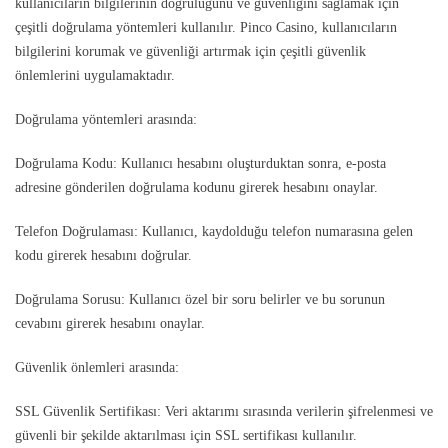
kullanıcıların bilgilerinin doğruluğunu ve güvenliğini sağlamak için
çeşitli doğrulama yöntemleri kullanılır. Pinco Casino, kullanıcıların
bilgilerini korumak ve güvenliği artırmak için çeşitli güvenlik
önlemlerini uygulamaktadır.
Doğrulama yöntemleri arasında:
Doğrulama Kodu: Kullanıcı hesabını oluşturduktan sonra, e-posta
adresine gönderilen doğrulama kodunu girerek hesabını onaylar.
Telefon Doğrulaması: Kullanıcı, kaydolduğu telefon numarasına gelen
kodu girerek hesabını doğrular.
Doğrulama Sorusu: Kullanıcı özel bir soru belirler ve bu sorunun
cevabını girerek hesabını onaylar.
Güvenlik önlemleri arasında:
SSL Güvenlik Sertifikası: Veri aktarımı sırasında verilerin şifrelenmesi ve
güvenli bir şekilde aktarılması için SSL sertifikası kullanılır.