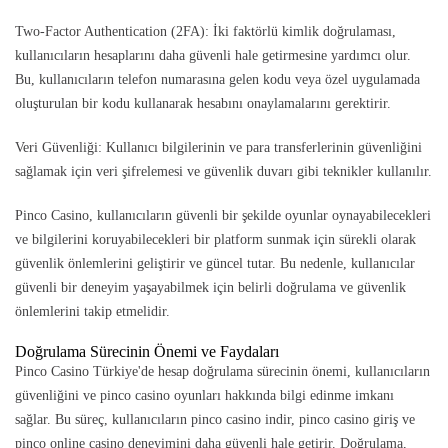
Two-Factor Authentication (2FA): İki faktörlü kimlik doğrulaması,
kullanıcıların hesaplarını daha güvenli hale getirmesine yardımcı olur.
Bu, kullanıcıların telefon numarasına gelen kodu veya özel uygulamada
oluşturulan bir kodu kullanarak hesabını onaylamalarını gerektirir.
Veri Güvenliği: Kullanıcı bilgilerinin ve para transferlerinin güvenliğini
sağlamak için veri şifrelemesi ve güvenlik duvarı gibi teknikler kullanılır.
Pinco Casino, kullanıcıların güvenli bir şekilde oyunlar oynayabilecekleri
ve bilgilerini koruyabilecekleri bir platform sunmak için sürekli olarak
güvenlik önlemlerini geliştirir ve güncel tutar. Bu nedenle, kullanıcılar
güvenli bir deneyim yaşayabilmek için belirli doğrulama ve güvenlik
önlemlerini takip etmelidir.
Doğrulama Sürecinin Önemi ve Faydaları
Pinco Casino Türkiye'de hesap doğrulama sürecinin önemi, kullanıcıların
güvenliğini ve pinco casino oyunları hakkında bilgi edinme imkanı
sağlar. Bu süreç, kullanıcıların pinco casino indir, pinco casino giriş ve
pinco online casino deneyimini daha güvenli hale getirir. Doğrulama,