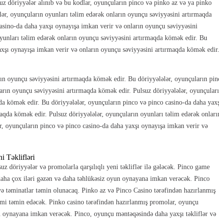
uz döriyyələr alınıb və bu kodlar, oyunçuların pinco və pinko az və ya pinko
lər, oyunçuların oyunları təlim edərək onların oyunçu səviyyəsini artırmaqda
asino-da daha yaxşı oynayışa imkan verir və onların oyunçu səviyyəsini
oyunları təlim edərək onların oyunçu səviyyəsini artırmaqda kömək edir. Bu
axşı oynayışa imkan verir və onların oyunçu səviyyəsini artırmaqda kömək edir
rın oyunçu səviyyəsini artırmaqda kömək edir. Bu döriyyələlər, oyunçuların pin
arın oyunçu səviyyəsini artırmaqda kömək edir. Pulsuz döriyyələlər, oyunçular
da kömək edir. Bu döriyyələlər, oyunçuların pinco və pinco casino-da daha yax
aqda kömək edir. Pulsuz döriyyələlər, oyunçuların oyunları təlim edərək onları
r, oyunçuların pinco və pinco casino-da daha yaxşı oynayışa imkan verir və
i Təklifləri
z döriyyələr və promolarla qarşılıqlı yeni təkliflər ilə gələcək. Pinco game
daha çox iləri gəzən və daha təhlükəsiz oyun oynayana imkan verəcək. Pinco
ə təminatlar təmin olunacaq. Pinko az və Pinco Casino tərəfindən hazırlanmış
mi təmin edəcək. Pinko casino tərəfindən hazırlanmış promolar, oyunçu
n oynayana imkan verəcək. Pinco, oyunçu məntəqəsində daha yaxşı təkliflər və