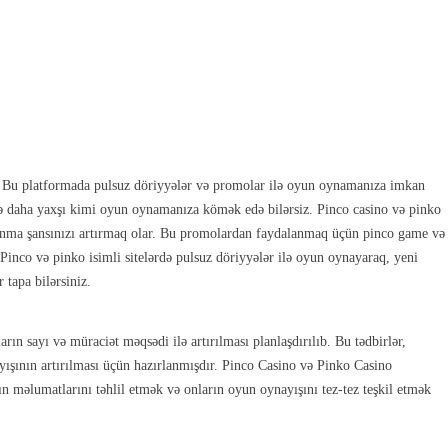
aq. Bu platformada pulsuz döriyyələr və promolar ilə oyun oynamanıza imkan
 daha yaxşı kimi oyun oynamanıza kömək edə bilərsiz. Pinco casino və pinko
azanma şansınızı artırmaq olar. Bu promolardan faydalanmaq üçün pinco game və
. Pinco və pinko isimli sitelərdə pulsuz döriyyələr ilə oyun oynayaraq, yeni
tapa bilərsiniz.
n sayı və müraciət məqsədi ilə artırılması planlaşdırılıb. Bu tədbirlər,
ışının artırılması üçün hazırlanmışdır. Pinco Casino və Pinko Casino
n məlumatlarını təhlil etmək və onların oyun oynayışını tez-tez teşkil etmək