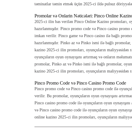
təminatlar təmin etmək üçün 2025-ci ildə pulsuz döriyyələr 
Promolar və Onlarin Nəticələri: Pinco Online Kazi
2025-ci ilin bas verilən Pinco Online Kazino promoları, 
hazırlanmışdır. Pinco promo code və Pinco casino promo c
imkan verilir. Pinco game və Pinco casino ilə bağlı promo
hazırlanmışdır. Pinko az və Pinko ismi ilə bağlı promolar
kazino 2025-ci ilin promoları, oyunçuların maliyyəsidən 
oyunçuların oyun oynayışını artırmaq və onların məlumatı
promolar, Pinko az və Pinko ismi ilə bağlı promolar, oyu
kazino 2025-ci ilin promoları, oyunçuların maliyyəsidən 
Pinco Promo Code və Pinco Casino Promo Code
Pinco promo code və Pinco casino promo code ilə oyunçula
verilir. Bu promolar, oyunçuların oyun oynayışını artırm
Pinco casino promo code ilə oyunçuların oyun oynayışını 
və Pinco casino promo code ilə oyunçuların oyun oynayışı
online kazino 2025-ci ilin promoları, oyunçuların maliyyə