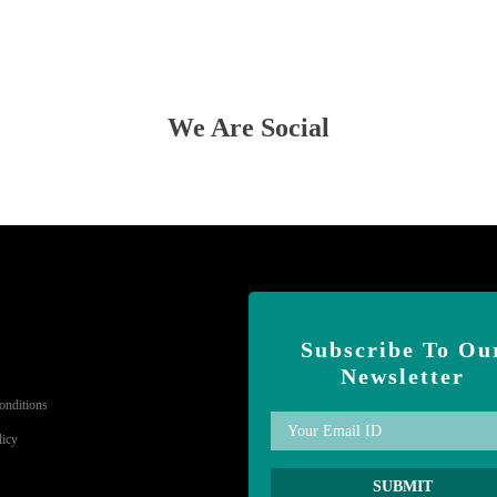
We Are Social
Subscribe To Ou
Newsletter
nditions
licy