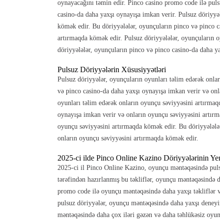
oynayacağını təmin edir. Pinco casino promo code ilə puls
casino-da daha yaxşı oynayışa imkan verir. Pulsuz döriyyə
kömək edir. Bu döriyyələlər, oyunçuların pinco və pinco c
artırmaqda kömək edir. Pulsuz döriyyələlər, oyunçuların 
döriyyələlər, oyunçuların pinco və pinco casino-da daha y
Pulsuz Döriyyələrin Xüsusiyyətləri
Pulsuz döriyyələr, oyunçuların oyunları təlim edərək onla
və pinco casino-da daha yaxşı oynayışa imkan verir və onl
oyunları təlim edərək onların oyunçu səviyyəsini artırmaq
oynayışa imkan verir və onların oyunçu səviyyəsini artırm
oyunçu səviyyəsini artırmaqda kömək edir. Bu döriyyələlə
onların oyunçu səviyyəsini artırmaqda kömək edir.
2025-ci ilde Pinco Online Kazino Döriyyələrinin Yen
2025-ci il Pinco Online Kazino, oyunçu məntəqəsində pulsu
tərəfindən hazırlanmış bu təkliflər, oyunçu məntəqəsində 
promo code ilə oyunçu məntəqəsində daha yaxşı təkliflər v
pulsuz döriyyələr, oyunçu məntəqəsində daha yaxşı deneyi
məntəqəsində daha çox iləri gəzən və daha təhlükəsiz oyu