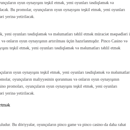
unçuların oyun oynayışını teşkil etmək, yeni oyunları təsdiqləmək və
iləcək. Bu promolar, oyunçuların oyun oynayışını teşkil etmək, yeni oyunları
ri yerinə yetiriləcək.
ək, yeni oyunları təsdiqləmək və məlumatları təhlil etmək müraciət məqsədləri i
 və onların oyun oynayışının artırılması üçün hazırlanmışdır. Pinco Casino və
ışını teşkil etmək, yeni oyunları təsdiqləmək və məlumatları təhlil etmək
uların oyun oynayışını teşkil etmək, yeni oyunları təsdiqləmək və məlumatlar
romolar, oyunçuların maliyyəsinin qorunması və onların oyun oynayışının
sino promoları, oyunçuların oyun oynayışını teşkil etmək, yeni oyunları
ri yerinə yetiriləcək.
 etmək
ludur. Bu döriyyələr, oyunçuların pinco game və pinco casino-da daha rahat