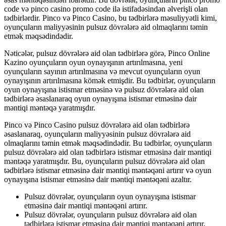
code və pinco casino promo code ilə istifadəsindən əlverişli olan
tədbirlərdir. Pinco və Pinco Casino, bu tədbirlərə məsuliyyətli kimi,
oyunçuların maliyyəsinin pulsuz dövrələrə aid olmaqlarını təmin
etmək məqsədindədir.
Nəticələr, pulsuz dövrələrə aid olan tədbirlərə görə, Pinco Online
Kazino oyunçuların oyun oynayışının artırılmasına, yeni
oyunçuların sayının artırılmasına və mevcut oyunçuların oyun
oynayışının artırılmasına kömək etmişdir. Bu tədbirlər, oyunçuların
oyun oynayışına istismar etməsinə və pulsuz dövrələrə aid olan
tədbirlərə əsaslanaraq oyun oynayışına istismar etməsinə dair
məntiqi məntəqə yaratmışdır.
Pinco və Pinco Casino pulsuz dövrələrə aid olan tədbirlərə
əsaslanaraq, oyunçuların maliyyəsinin pulsuz dövrələrə aid
olmaqlarını təmin etmək məqsədindədir. Bu tədbirlər, oyunçuların
pulsuz dövrələrə aid olan tədbirlərə istismar etməsinə dair məntiqi
məntəqə yaratmışdır. Bu, oyunçuların pulsuz dövrələrə aid olan
tədbirlərə istismar etməsinə dair məntiqi məntəqəni artırır və oyun
oynayışına istismar etməsinə dair məntiqi məntəqəni azaltır.
Pulsuz dövrələr, oyunçuların oyun oynayışına istismar
etməsinə dair məntiqi məntəqəni artırır.
Pulsuz dövrələr, oyunçuların pulsuz dövrələrə aid olan
tədbirlərə istismar etməsinə dair məntiqi məntəqəni artırır.