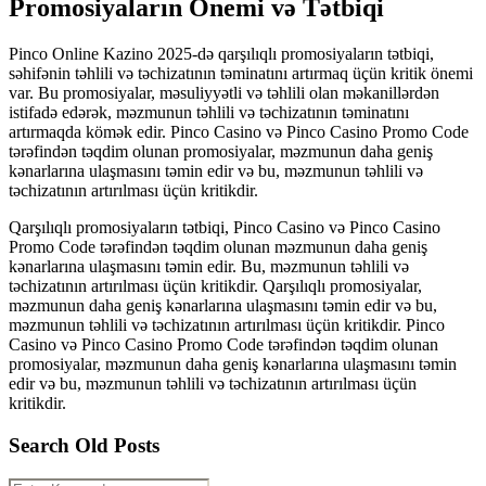
Promosiyaların Önemi və Tətbiqi
Pinco Online Kazino 2025-də qarşılıqlı promosiyaların tətbiqi,
səhifənin təhlili və təchizatının təminatını artırmaq üçün kritik önemi
var. Bu promosiyalar, məsuliyyətli və təhlili olan məkanillərdən
istifadə edərək, məzmunun təhlili və təchizatının təminatını
artırmaqda kömək edir. Pinco Casino və Pinco Casino Promo Code
tərəfindən təqdim olunan promosiyalar, məzmunun daha geniş
kənarlarına ulaşmasını təmin edir və bu, məzmunun təhlili və
təchizatının artırılması üçün kritikdir.
Qarşılıqlı promosiyaların tətbiqi, Pinco Casino və Pinco Casino
Promo Code tərəfindən təqdim olunan məzmunun daha geniş
kənarlarına ulaşmasını təmin edir. Bu, məzmunun təhlili və
təchizatının artırılması üçün kritikdir. Qarşılıqlı promosiyalar,
məzmunun daha geniş kənarlarına ulaşmasını təmin edir və bu,
məzmunun təhlili və təchizatının artırılması üçün kritikdir. Pinco
Casino və Pinco Casino Promo Code tərəfindən təqdim olunan
promosiyalar, məzmunun daha geniş kənarlarına ulaşmasını təmin
edir və bu, məzmunun təhlili və təchizatının artırılması üçün
kritikdir.
Search Old Posts