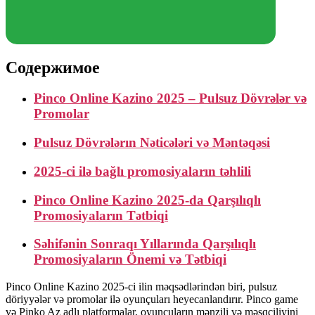
Содержимое
Pinco Online Kazino 2025 – Pulsuz Dövrələr və
Promolar
Pulsuz Dövrələrın Nəticələri və Məntəqəsi
2025-ci ilə bağlı promosiyaların təhlili
Pinco Online Kazino 2025-da Qarşılıqlı
Promosiyaların Tətbiqi
Səhifənin Sonraqı Yıllarında Qarşılıqlı
Promosiyaların Önemi və Tətbiqi
Pinco Online Kazino 2025-ci ilin məqsədlərindən biri, pulsuz
döriyyələr və promolar ilə oyunçuları heyecanlandırır. Pinco game
və Pinko Az adlı platformalar, oyunçuların mənzili və məşqçiliyini