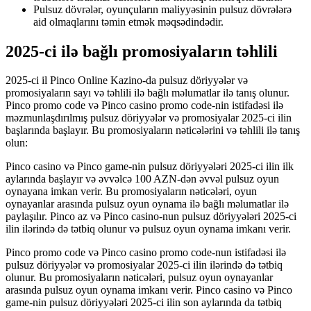
Pulsuz dövrələr, oyunçuların maliyyəsinin pulsuz dövrələrə
aid olmaqlarını təmin etmək məqsədindədir.
2025-ci ilə bağlı promosiyaların təhlili
2025-ci il Pinco Online Kazino-da pulsuz döriyyələr və
promosiyaların sayı və təhlili ilə bağlı məlumatlar ilə tanış olunur.
Pinco promo code və Pinco casino promo code-nin istifadəsi ilə
məzmunlaşdırılmış pulsuz döriyyələr və promosiyalar 2025-ci ilin
başlarında başlayır. Bu promosiyaların nəticələrini və təhlili ilə tanış
olun:
Pinco casino və Pinco game-nin pulsuz döriyyələri 2025-ci ilin ilk
aylarında başlayır və əvvəlcə 100 AZN-dən əvvəl pulsuz oyun
oynayana imkan verir. Bu promosiyaların nəticələri, oyun
oynayanlar arasında pulsuz oyun oynama ilə bağlı məlumatlar ilə
paylaşılır. Pinco az və Pinco casino-nun pulsuz döriyyələri 2025-ci
ilin ilərində də tətbiq olunur və pulsuz oyun oynama imkanı verir.
Pinco promo code və Pinco casino promo code-nun istifadəsi ilə
pulsuz döriyyələr və promosiyalar 2025-ci ilin ilərində də tətbiq
olunur. Bu promosiyaların nəticələri, pulsuz oyun oynayanlar
arasında pulsuz oyun oynama imkanı verir. Pinco casino və Pinco
game-nin pulsuz döriyyələri 2025-ci ilin son aylarında da tətbiq