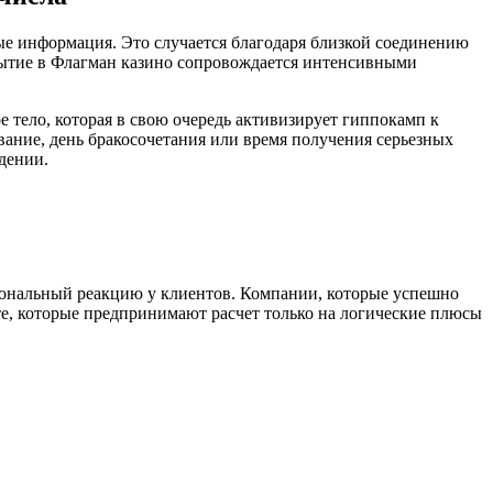
ые информация. Это случается благодаря близкой соединению
бытие в Флагман казино сопровождается интенсивными
 тело, которая в свою очередь активизирует гиппокамп к
ание, день бракосочетания или время получения серьезных
дении.
ональный реакцию у клиентов. Компании, которые успешно
те, которые предпринимают расчет только на логические плюсы