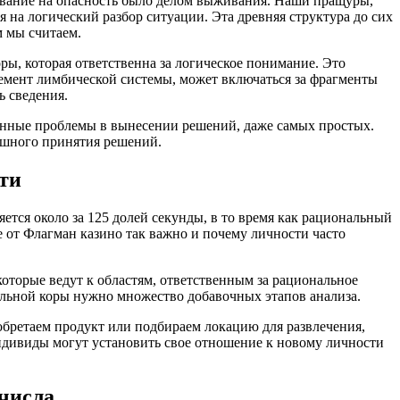
рование на опасность было делом выживания. Наши пращуры,
 на логический разбор ситуации. Эта древняя структура до сих
м мы считаем.
ры, которая ответственна за логическое понимание. Это
емент лимбической системы, может включаться за фрагменты
ь сведения.
енные проблемы в вынесении решений, даже самых простых.
ешного принятия решений.
ти
тся около за 125 долей секунды, в то время как рациональный
е от Флагман казино так важно и почему личности часто
оторые ведут к областям, ответственным за рациональное
альной коры нужно множество добавочных этапов анализа.
иобретаем продукт или подбираем локацию для развлечения,
индивиды могут установить свое отношение к новому личности
 числа