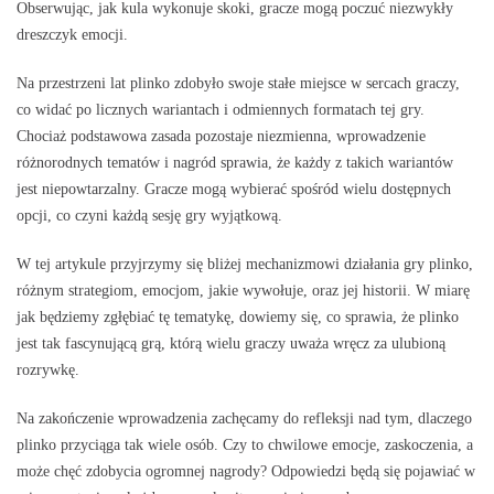
Obserwując, jak kula wykonuje skoki, gracze mogą poczuć niezwykły
dreszczyk emocji.
Na przestrzeni lat plinko zdobyło swoje stałe miejsce w sercach graczy,
co widać po licznych wariantach i odmiennych formatach tej gry.
Chociaż podstawowa zasada pozostaje niezmienna, wprowadzenie
różnorodnych tematów i nagród sprawia, że każdy z takich wariantów
jest niepowtarzalny. Gracze mogą wybierać spośród wielu dostępnych
opcji, co czyni każdą sesję gry wyjątkową.
W tej artykule przyjrzymy się bliżej mechanizmowi działania gry plinko,
różnym strategiom, emocjom, jakie wywołuje, oraz jej historii. W miarę
jak będziemy zgłębiać tę tematykę, dowiemy się, co sprawia, że plinko
jest tak fascynującą grą, którą wielu graczy uważa wręcz za ulubioną
rozrywkę.
Na zakończenie wprowadzenia zachęcamy do refleksji nad tym, dlaczego
plinko przyciąga tak wiele osób. Czy to chwilowe emocje, zaskoczenia, a
może chęć zdobycia ogromnej nagrody? Odpowiedzi będą się pojawiać w