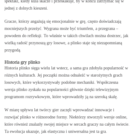
spektakl, kiedy kula skacze i przeskakuje, by w końcu zatrzymać się w
jednej z dolnych kieszeni.
Gracze, którzy angażują się emocjonalnie w grę, często doświadczają
mocniejszych przeżyć. Wygrana może być triumfem, a przegrana –
powodem do refleksji. To właśnie w takich chwilach można dostrzec, jak
wielką radość przynoszą gry losowe, a plinko staje się niezapomnianą
przygodą.
Historia gry plinko
Historia plinko sięga wielu lat wstecz, a sama gra zdobyła popularność w
różnych kulturach. Jej początki można odnaleźć w starożytnych grach
losowych, które wykorzystywały podobne mechaniki. Współczesna
wersja plinko zyskała na popularności głównie dzięki telewizyjnym
programom rozrywkowym, które wprowadziły ją na szeroką skalę.
W miarę upływu lat twórcy gier zaczęli wprowadzać innowacje i
rozwijać plinko w różnorodne formy. Niektórzy stworzyli wersje online,
które również znalazły swojej miejsce w sercach graczy na całym świecie.
Ta ewolucja ukazuje, jak elastyczna i uniwersalna jest ta gra.