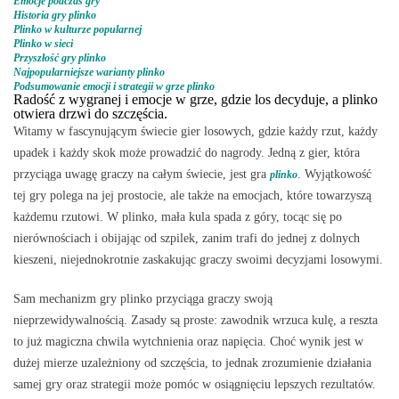
Emocje podczas gry
Historia gry plinko
Plinko w kulturze popularnej
Plinko w sieci
Przyszłość gry plinko
Najpopularniejsze warianty plinko
Podsumowanie emocji i strategii w grze plinko
Radość z wygranej i emocje w grze, gdzie los decyduje, a plinko
otwiera drzwi do szczęścia.
Witamy w fascynującym świecie gier losowych, gdzie każdy rzut, każdy
upadek i każdy skok może prowadzić do nagrody. Jedną z gier, która
przyciąga uwagę graczy na całym świecie, jest gra
. Wyjątkowość
plinko
tej gry polega na jej prostocie, ale także na emocjach, które towarzyszą
każdemu rzutowi. W plinko, mała kula spada z góry, tocąc się po
nierównościach i obijając od szpilek, zanim trafi do jednej z dolnych
kieszeni, niejednokrotnie zaskakując graczy swoimi decyzjami losowymi.
Sam mechanizm gry plinko przyciąga graczy swoją
nieprzewidywalnością. Zasady są proste: zawodnik wrzuca kulę, a reszta
to już magiczna chwila wytchnienia oraz napięcia. Choć wynik jest w
dużej mierze uzależniony od szczęścia, to jednak zrozumienie działania
samej gry oraz strategii może pomóc w osiągnięciu lepszych rezultatów.