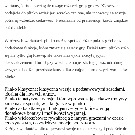
warianty, które przyciągały uwagę różnych grup graczy. Klasyczne
podejście do plinko wciąż jest wysoko cenione, ale innowacyjne edycje
potrafią wzbudzić ciekawość. Niezależnie od preferencji, każdy znajdzie
coś dla siebie.
W różnych wariantach plinko można spotkać różne pola nagród oraz
dodatkowe funkcje, które zmieniają zasady gry. Dzięki temu plinko stało
się nie tylko grą losową, ale także niezwykle ekscytującym
doświadczeniem, które łączy w sobie emocje, strategię oraz odrobinę
szczęścia. Poniżej przedstawiamy kilka z najpopularniejszych wariantów
plinko.
Plinko klasyczne:
klasyczna wersja z podstawowymi zasadami,
idealna dla nowych graczy.
Plinko tematyczne:
wersje, które wprowadzają ciekawe motywy,
zmieniając sposób, w jaki gra się w plinko.
Plinko z dodatkowymi funkcjami:
edycje, które oferują
dodatkowe bonusy i możliwości wygranej.
Plinko wieloosobowe:
rywalizacja z innymi graczami w czasie
rzeczywistym, co zwiększa emocje podczas gry.
Każdy z wariantów plinko przynosi swoje unikalne cechy i podejście do