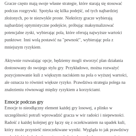
Gracze często mają swoje własne strategie, które starają się stosować
podczas rozgrywki. Spotyka się kilka podejść, od tych najbardziej
złożonych, po te niezwykle proste. Niektórzy gracze wybierają
najbardziej optymistyczne podejście, próbując maksymalizować
potencjalne zyski, wybierając pola, które oferują najwyższe wartości
punktowe. Inni wolą postawić na "pewność", wybierając pola z
mniejszym ryzykiem.
Aktywnie rozważając opcje, będziemy mogli stworzyć plan działania
dostosowany do swojego stylu gry. Przykładowo, można rozważyć
pozycjonowanie kuli z większym naciskiem na pola o wyższej wartości,
ale oznacza to również większe ryzyko. Prawdziwa strategia polega na
znalezieniu równowagi między ryzykiem a korzyściami.
Emocje podczas gry
Emocje to nieodłączny element każdej gry losowej, a plinko w
szczególności potrafi wprowadzić gracza w wir radości i niepewności.
Radość z każdej kolejnej gry łączy się z oczekiwaniem na upadek kuli,
który może przynieść nieoczekiwane wyniki. Wygląda to jak prawdziwy