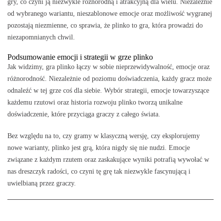
gry, co czyni ją niezwykle różnorodną i atrakcyjną dla wielu. Niezależnie
od wybranego wariantu, nieszablonowe emocje oraz możliwość wygranej
pozostają niezmienne, co sprawia, że plinko to gra, która prowadzi do
niezapomnianych chwil.
Podsumowanie emocji i strategii w grze plinko
Jak widzimy, gra plinko łączy w sobie nieprzewidywalność, emocje oraz
różnorodność. Niezależnie od poziomu doświadczenia, każdy gracz może
odnaleźć w tej grze coś dla siebie. Wybór strategii, emocje towarzyszące
każdemu rzutowi oraz historia rozwoju plinko tworzą unikalne
doświadczenie, które przyciąga graczy z całego świata.
Bez względu na to, czy gramy w klasyczną wersję, czy eksplorujemy
nowe warianty, plinko jest grą, która nigdy się nie nudzi. Emocje
związane z każdym rzutem oraz zaskakujące wyniki potrafią wywołać w
nas dreszczyk radości, co czyni tę grę tak niezwykle fascynującą i
uwielbianą przez graczy.