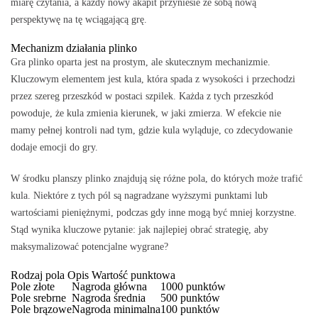
miarę czytania, a każdy nowy akapit przyniesie ze sobą nową
perspektywę na tę wciągającą grę.
Mechanizm działania plinko
Gra plinko oparta jest na prostym, ale skutecznym mechanizmie.
Kluczowym elementem jest kula, która spada z wysokości i przechodzi
przez szereg przeszkód w postaci szpilek. Każda z tych przeszkód
powoduje, że kula zmienia kierunek, w jaki zmierza. W efekcie nie
mamy pełnej kontroli nad tym, gdzie kula wyląduje, co zdecydowanie
dodaje emocji do gry.
W środku planszy plinko znajdują się różne pola, do których może trafić
kula. Niektóre z tych pól są nagradzane wyższymi punktami lub
wartościami pieniężnymi, podczas gdy inne mogą być mniej korzystne.
Stąd wynika kluczowe pytanie: jak najlepiej obrać strategię, aby
maksymalizować potencjalne wygrane?
Rodzaj pola Opis Wartość punktowa
Pole złote
Nagroda główna
1000 punktów
Pole srebrne
Nagroda średnia
500 punktów
Pole brązowe
Nagroda minimalna
100 punktów