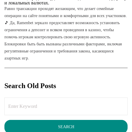
и локальных валютах.
Равно транзакции проходят желающим, что делает семейные
операции на сайте понятными и комфортными для всех участников.
🎵 Да, Ramenbet зеркало предоставляет возможность установить
ограничения а депозит и всяком проведения в казино, чтобы
помочь игрокам контролировать свою игровую активность.
Блокировки быть быть вызваны различными факторами, включая
регулятивные ограничения и требования закона, касающиеся
азартных игр.
Search Old Posts