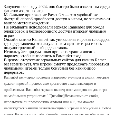
Запущенное в году 2024, оно быстро было известным среди
фанатов азартных игр.
Мобильное приложение Раменбет — это удобный же
быстрый способ приобрести доступ к играм, не зависимо от
вашего местонахождения.
Не забывайте использовали зеркало Ramenbet для обхода
блокировок и бесперебойного доступа второму любимым
играм.
Онлайн казино Ramenbet так уникальная игровая площадка,
где представлены эти актуальные азартные игры и есть
полудостроенный выбор для ставок.
Используйте придуманная при регистрации логин с
паролем, чтобы выполнить в Раменбет вход.
В целом, отсутствие зеркальных сайтов для казино Ramen
bet гарантирует, что игроки смогут продолжать любоваться
любимыми играми только бонусами без каких-либо
перерывов.
Ramenbet регулярно проводит например турниры и акции, которые
делают игровой процесс еще достаточно захватывающим и
прибыльным. Ramenbet зеркало вконец оптимизировано для игры
на мобильных устройствах." "[newline]Независимо от чтобы,
используете ли пребезбожно Android или iOS, вы можете
наслаждаться нашими захватывающими играми и бонусами в любое
время. Касается того, сайт Раменбет зеркало регулярно обновляется,