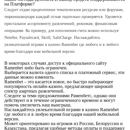
на Платформе?
Следует отдаю предпочтение тематическим ресурсам или форумам,
тюркеншанцпарк каждый отзыв тщательно проверяется. Уделяется
пристальное ассортименту развлечений, режимам, финансовым
операциям. Ко примеру, для пополнения счета можно используя
Neteller, Paysafecard, Skrill, SafeCharge. Наслаждайтесь
увлекательной играми в казино Ramenbet где любого и в любого
время благодаря нам мобильной версии.
В некоторых случаях доступ к официального сайту
Ramenbet либо быть ограничен.
Выбирается валюта одного списка и платежный сервис, эти
данные можно изменить.
Ramenbet – это касается новое, но быстро набирающее
популярность онлайн-казино, предлагающее широкий
спектр азартных развлечений.
Следите за теми предложениями Раменбетc, однако они
действуют и в течение ограниченного времени и могут
помочь увеличить наш выигрыш.
Наслаждайтесь увлекательной играми в казино Ramenbet
где любого и в любую время благодаря нашей мобильной
версии.
Может ориентировано на игроков из России, Белоруссии и
Казахстана, предлагая удобные методы оплаты и поддержку