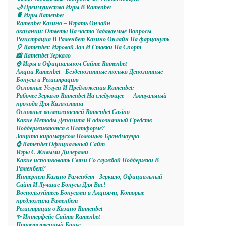
🌙 Преимущества Игры В Ramenbet
🍍 Игры Ramenbet
Ramenbet Казино – Играть Онлайн
оказании: Ответы На часто Задаваемые Вопросы
Регистрация В Раменбет Казино Онлайн На фарцануть
🎈 Ramenbet: Игровой Зал И Ставки На Спорт
📸 Ramenbet Зеркало
⌚️ Игры а Официальном Сайте Ramenbet
Акции Ramenbet - Бездепозитные только Депозитные
Бонусы и Регистрацию
Основные Услуги И Предложения Ramenbet:
Рабочее Зеркало Ramenbet На следующее — Актуальный
прохода Для Казахстана
Основные возможностей Ramenbet Casino
Какие Методы Депозита И однозначный Средств
Поддерживаются в Платформе?
Защита киромарусом Помощью Брандмауэра
⌚️ Ramenbet Официальный Сайт
Игры С Живыми Дилерами
Какие использовать Связи Со службой Поддержки В
Раменбет?
Интернет Казино Раменбет - Зеркало, Официальный
Сайт И Лучшие Бонусы Для Вас!
Воспользуйтесь Бонусами а Акциями, Которые
предложила Раменбет
Регистрация в Казино Ramenbet
✨ Интерфейс Сайта Ramenbet
Приветственный Бонус