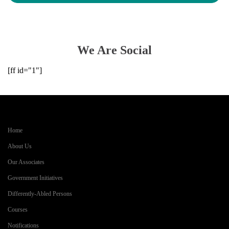
We Are Social
[ff id="1"]
Home
About Us
Our Associates
Government Initiatives
Differently-Abled Persons
Courses
Notifications