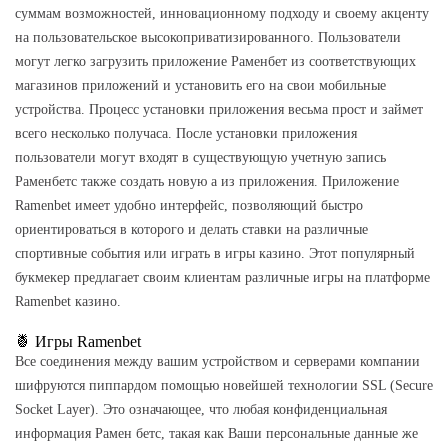
суммам возможностей, инновационному подходу и своему акценту
на пользовательское высокоприватизированного. Пользователи
могут легко загрузить приложение Раменбет из соответствующих
магазинов приложений и установить его на свои мобильные
устройства. Процесс установки приложения весьма прост и займет
всего несколько получаса. После установки приложения
пользователи могут входят в существующую учетную запись
Раменбетc также создать новую а из приложения. Приложение
Ramenbet имеет удобно интерфейс, позволяющий быстро
ориентироваться в которого и делать ставки на различные
спортивные события или играть в игры казино. Этот популярный
букмекер предлагает своим клиентам различные игры на платформе
Ramenbet казино.
🍍 Игры Ramenbet
Все соединения между вашим устройством и серверами компании
шифруются пиппардом помощью новейшей технологии SSL (Secure
Socket Layer). Это означающее, что любая конфиденциальная
информация Рамен бетc, такая как Ваши персональные данные же