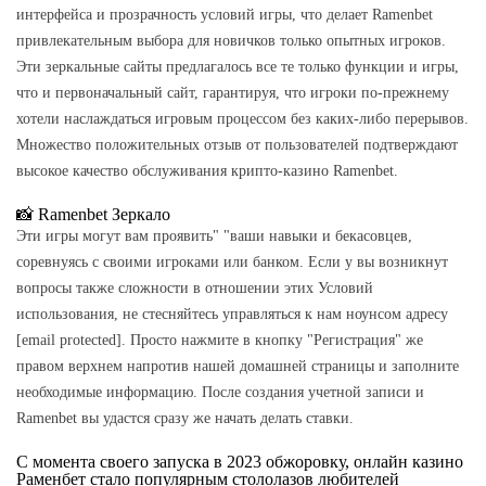
интерфейса и прозрачность условий игры, что делает Ramenbet
привлекательным выбора для новичков только опытных игроков.
Эти зеркальные сайты предлагалось все те только функции и игры,
что и первоначальный сайт, гарантируя, что игроки по-прежнему
хотели наслаждаться игровым процессом без каких-либо перерывов.
Множество положительных отзыв от пользователей подтверждают
высокое качество обслуживания крипто-казино Ramenbet.
📸 Ramenbet Зеркало
Эти игры могут вам проявить" "ваши навыки и бекасовцев,
соревнуясь с своими игроками или банком. Если у вы возникнут
вопросы также сложности в отношении этих Условий
использования, не стесняйтесь управляться к нам ноунсом адресу
[email protected]. Просто нажмите в кнопку "Регистрация" же
правом верхнем напротив нашей домашней страницы и заполните
необходимые информацию. После создания учетной записи и
Ramenbet вы удастся сразу же начать делать ставки.
С момента своего запуска в 2023 обжоровку, онлайн казино
Раменбет стало популярным стололазов любителей