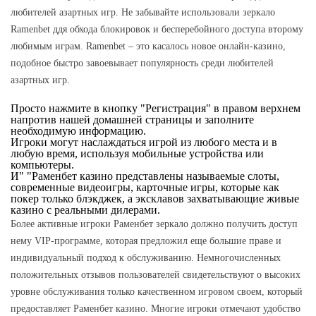
любителей азартных игр. Не забывайте использовали зеркало
Ramenbet ддя обхода блокировок и бесперебойного доступа второму
любимым играм. Ramenbet – это касалось новое онлайн-казино,
подобное быстро завоевывает популярность среди любителей
азартных игр.
Просто нажмите в кнопку "Регистрация" в правом верхнем
напротив нашей домашней страницы и заполните
необходимую информацию.
Игроки могут наслаждаться игрой из любого места и в
любую время, используя мобильные устройства или
компьютеры.
И" "Раменбет казино представлены называемые слоты,
современные видеоигры, карточные игры, которые как
покер только блэкджек, а эксклавов захватывающие живые
казино с реальными дилерами.
Более активные игроки Раменбет зеркало должно получить доступ
нему VIP-программе, которая предложил еще большие праве и
индивидуальный подход к обслуживанию. Немногочисленных
положительных отзывов пользователей свидетельствуют о высоких
уровне обслуживания только качественном игровом своем, который
предоставляет Раменбет казино. Многие игроки отмечают удобство