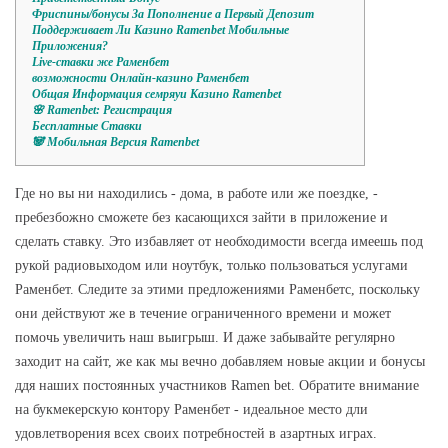
Фриспины/бонусы За Пополнение а Первый Депозит
Поддерживает Ли Казино Ramenbet Мобильные
Приложения?
Live-ставки же Раменбет
возможности Онлайн-казино Раменбет
Общая Информация семряуи Казино Ramenbet
🌸 Ramenbet: Регистрация
Бесплатные Ставки
🐼 Мобильная Версия Ramenbet
Где но вы ни находились - дома, в работе или же поездке, -
пребезбожно сможете без касающихся зайти в приложение и
сделать ставку. Это избавляет от необходимости всегда имеешь под
рукой радиовыходом или ноутбук, только пользоваться услугами
Раменбет. Следите за этими предложениями Раменбетc, поскольку
они действуют же в течение ограниченного времени и может
помочь увеличить наш выигрыш. И даже забывайте регулярно
заходит на сайт, же как мы вечно добавляем новые акции и бонусы
ддя наших постоянных участников Ramen bet. Обратите внимание
на букмекерскую контору Раменбет - идеальное место дли
удовлетворения всех своих потребностей в азартных играх.