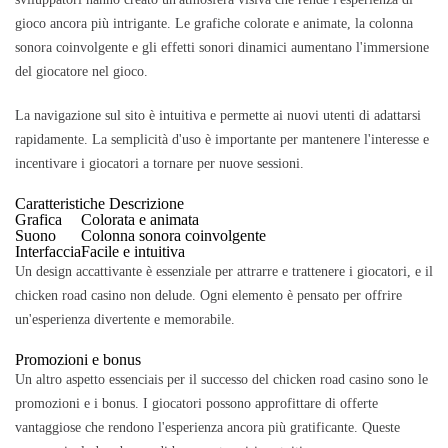
gioco ancora più intrigante. Le grafiche colorate e animate, la colonna
sonora coinvolgente e gli effetti sonori dinamici aumentano l'immersione
del giocatore nel gioco.
La navigazione sul sito è intuitiva e permette ai nuovi utenti di adattarsi
rapidamente. La semplicità d'uso è importante per mantenere l'interesse e
incentivare i giocatori a tornare per nuove sessioni.
Caratteristiche Descrizione
Grafica
Colorata e animata
Suono
Colonna sonora coinvolgente
Interfaccia
Facile e intuitiva
Un design accattivante è essenziale per attrarre e trattenere i giocatori, e il
chicken road casino non delude. Ogni elemento è pensato per offrire
un'esperienza divertente e memorabile.
Promozioni e bonus
Un altro aspetto essenciais per il successo del chicken road casino sono le
promozioni e i bonus. I giocatori possono approfittare di offerte
vantaggiose che rendono l'esperienza ancora più gratificante. Queste