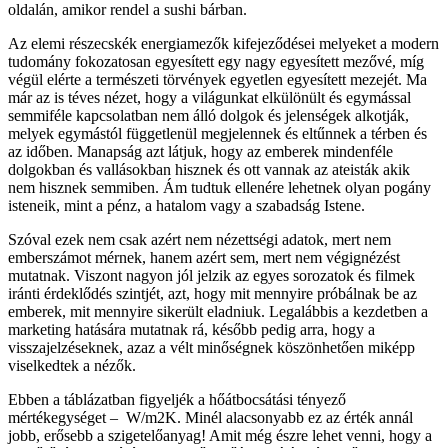
oldalán, amikor rendel a sushi bárban.
Az elemi részecskék energiamezők kifejeződései melyeket a modern
tudomány fokozatosan egyesített egy nagy egyesített mezővé, míg
végül elérte a természeti törvények egyetlen egyesített mezejét. Ma
már az is téves nézet, hogy a világunkat elkülönült és egymással
semmiféle kapcsolatban nem álló dolgok és jelenségek alkotják,
melyek egymástól függetlenül megjelennek és eltűnnek a térben és
az időben. Manapság azt látjuk, hogy az emberek mindenféle
dolgokban és vallásokban hisznek és ott vannak az ateisták akik
nem hisznek semmiben. Ám tudtuk ellenére lehetnek olyan pogány
isteneik, mint a pénz, a hatalom vagy a szabadság Istene.
Szóval ezek nem csak azért nem nézettségi adatok, mert nem
emberszámot mérnek, hanem azért sem, mert nem végignézést
mutatnak. Viszont nagyon jól jelzik az egyes sorozatok és filmek
iránti érdeklődés szintjét, azt, hogy mit mennyire próbálnak be az
emberek, mit mennyire sikerült eladniuk. Legalábbis a kezdetben a
marketing hatására mutatnak rá, később pedig arra, hogy a
visszajelzéseknek, azaz a vélt minőségnek köszönhetően miképp
viselkedtek a nézők.
Ebben a táblázatban figyeljék a hőátbocsátási tényező
mértékegységet – W/m2K. Minél alacsonyabb ez az érték annál
jobb, erősebb a szigetelőanyag! Amit még észre lehet venni, hogy a