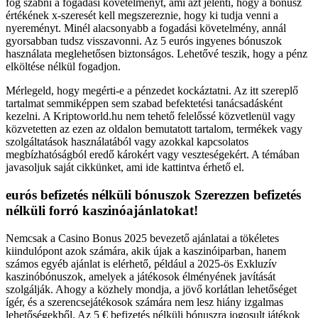
fog szabni a fogadási követelményt, ami azt jelenti, hogy a bónusz
értékének x-szeresét kell megszereznie, hogy ki tudja venni a
nyereményt. Minél alacsonyabb a fogadási követelmény, annál
gyorsabban tudsz visszavonni. Az 5 eurós ingyenes bónuszok
használata meglehetősen biztonságos. Lehetővé teszik, hogy a pénz
elköltése nélkül fogadjon.
Mérlegeld, hogy megérti-e a pénzedet kockáztatni. Az itt szereplő
tartalmat semmiképpen sem szabad befektetési tanácsadásként
kezelni. A Kriptoworld.hu nem tehető felelőssé közvetlenül vagy
közvetetten az ezen az oldalon bemutatott tartalom, termékek vagy
szolgáltatások használatából vagy azokkal kapcsolatos
megbízhatóságból eredő károkért vagy veszteségekért. A témában
javasoljuk saját cikkünket, ami ide kattintva érhető el.
eurós befizetés nélküli bónuszok Szerezzen befizetés
nélküli forró kaszinóajánlatokat!
Nemcsak a Casino Bonus 2025 bevezető ajánlatai a tökéletes
kiindulópont azok számára, akik újak a kaszinóiparban, hanem
számos egyéb ajánlat is elérhető, például a 2025-ös Exkluzív
kaszinóbónuszok, amelyek a játékosok élményének javítását
szolgálják. Ahogy a közhely mondja, a jövő korlátlan lehetőséget
ígér, és a szerencsejátékosok számára nem lesz hiány izgalmas
lehetőségekből. Az 5 € befizetés nélküli bónuszra jogosult játékok