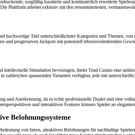
ndruckende, sorgfältig kuratierte und kontinuierlich erweiterte Spiele
 Die Plattform arbeitet exklusiv mit den renommiertesten, vertrauensw
nd hochwertige Titel unterschiedlichster Kategorien und Themen, von 
 und progressiven Jackpots mit potenziell lebensverändernden Gewinns
nd intellectuelle Stimulation bevorzugen, bietet Total Casino eine umf
in zahlreichen spannenden Varianten verfügbar, jede mit unterschiedlich
und Anerkennung, da es echte professionelle Dealer und eine vollstä
aperspektiven und interaktiven Features können Spieler an eleganten
ive Belohnungssysteme
e Bedeutung von fairen, attraktiven Belohnungen für nachhaltige Spieler