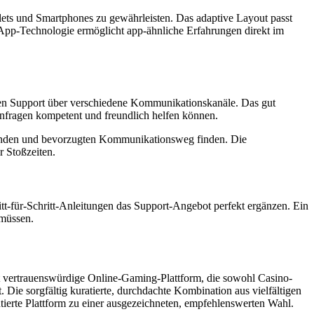
lets und Smartphones zu gewährleisten. Das adaptive Layout passt
b App-Technologie ermöglicht app-ähnliche Erfahrungen direkt im
den Support über verschiedene Kommunikationskanäle. Das gut
Anfragen kompetent und freundlich helfen können.
assenden und bevorzugten Kommunikationsweg finden. Die
r Stoßzeiten.
ritt-für-Schritt-Anleitungen das Support-Angebot perfekt ergänzen. Ein
 müssen.
lut vertrauenswürdige Online-Gaming-Plattform, die sowohl Casino-
 Die sorgfältig kuratierte, durchdachte Kombination aus vielfältigen
ierte Plattform zu einer ausgezeichneten, empfehlenswerten Wahl.