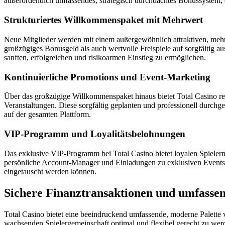
außerordentlich umfassendes, strategisch durchdachtes Bonussystem, d
Strukturiertes Willkommenspaket mit Mehrwert
Neue Mitglieder werden mit einem außergewöhnlich attraktiven, mehr
großzügiges Bonusgeld als auch wertvolle Freispiele auf sorgfältig aus
sanften, erfolgreichen und risikoarmen Einstieg zu ermöglichen.
Kontinuierliche Promotions und Event-Marketing
Über das großzügige Willkommenspaket hinaus bietet Total Casino reg
Veranstaltungen. Diese sorgfältig geplanten und professionell durc
auf der gesamten Plattform.
VIP-Programm und Loyalitätsbelohnungen
Das exklusive VIP-Programm bei Total Casino bietet loyalen Spielern
persönliche Account-Manager und Einladungen zu exklusiven Events. 
eingetauscht werden können.
Sichere Finanztransaktionen und umfasse
Total Casino bietet eine beeindruckend umfassende, moderne Palette v
wachsenden Spielergemeinschaft optimal und flexibel gerecht zu werde