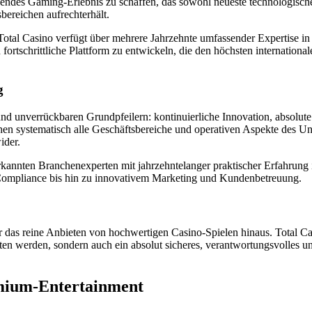
sendes Gaming-Erlebnis zu schaffen, das sowohl neueste technologische
bereichen aufrechterhält.
otal Casino verfügt über mehrere Jahrzehnte umfassender Expertise in 
 fortschrittliche Plattform zu entwickeln, die den höchsten internationa
g
nd unverrückbaren Grundpfeilern: kontinuierliche Innovation, absolute 
iehen systematisch alle Geschäftsbereiche und operativen Aspekte des U
ider.
annten Branchenexperten mit jahrzehntelanger praktischer Erfahrung in
 Compliance bis hin zu innovativem Marketing und Kundenbetreuung.
er das reine Anbieten von hochwertigen Casino-Spielen hinaus. Total Ca
halten werden, sondern auch ein absolut sicheres, verantwortungsvolles 
mium-Entertainment