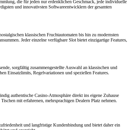
sammlung, die für jeden nur erdenklichen Geschmack, jede individuelle
ürdigsten und innovativsten Softwareentwicklern der gesamten
nostalgischen klassischen Fruchtautomaten bis hin zu modernsten
ummen. Jeder einzelne verfügbare Slot bietet einzigartige Features,
assende, sorgfältig zusammengestellte Auswahl an klassischen und
en Einsatzlimits, Regelvariationen und speziellen Features.
ndig authentische Casino-Atmosphäre direkt ins eigene Zuhause
 Tischen mit erfahrenen, mehrsprachigen Dealern Platz nehmen.
zufriedenheit und langfristige Kundenbindung und bietet daher ein