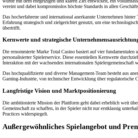
wurde mit dem ehrgeizigen und klaren Ziel entwickelt, ein vollumfas
vereint und dabei kompromisslos höchste Standards in allen Geschäfts
Das hocherfahrene und international anerkannte Unternehmen hinter T
Erfahrung strategisch und zielgerichtet genutzt, um eine technologisch
übertrifft.
Kernwerte und strategische Unternehmensausrichtun
Die renommierte Marke Total Casino basiert auf vier fundamentalen u
personalisierter Spielerservice. Diese essentiellen Kernwerte durchz
Interaktion mit der wachsenden internationalen Spielergemeinschaft w
Das hochqualifizierte und diverse Management-Team besteht aus anerk
Gaming-Industrie, von technischer Entwicklung über regulatorische
Langfristige Vision und Marktpositionierung
Die ambitionierte Mission der Plattform geht dabei erheblich weit üb
Gemeinschaft zu schaffen, in der Spieler nicht nur erstklassig unter
Practices widerspiegelt.
Außergewöhnliches Spielangebot und Pre