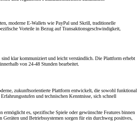
en, moderne E-Wallets wie PayPal und Skrill, traditionelle
zifische Vorteile in Bezug auf Transaktionsgeschwindigkeit,
 sind klar kommuniziert und leicht verständlich. Die Plattform erhebt
 innerhalb von 24-48 Stunden bearbeitet.
erne, zukunftsorientierte Plattform entwickelt, die sowohl funktional
er Erfahrungsstufen und technischen Kenntnisse, sich schnell
ion ermöglicht es, spezifische Spiele oder gewünschte Features binnen
en Geräten und Betriebssystemen sorgen für ein durchweg positives,