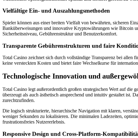
Vielfältige Ein- und Auszahlungsmethoden
Spieler können aus einer breiten Vielfalt von bewährten, sicheren Ei
Banküberweisungen und innovative Kryptowährungen wie Bitcoin und E
Sicherheitsniveau, Gebührenstruktur und Benutzerkomfort.
Transparente Gebührenstrukturen und faire Konditi
Total Casino zeichnet sich durch vollständige Transparenz bei allen f
keine versteckten Kosten und bietet faire Wechselkurse für internati
Technologische Innovation und außergewöh
Total Casino legt außerordentlich großen strategischen Wert auf die g
überzeugt als auch ästhetisch ansprechend und intuitiv gestaltet ist. 
zurechtzufinden.
Die logisch strukturierte, hierarchische Navigation mit klaren, verstä
weniger Sekunden zu lokalisieren. Die minimalen Ladezeiten, optimie
frustrationsfreies Nutzererlebnis.
Responsive Design und Cross-Platform-Kompatibilitä