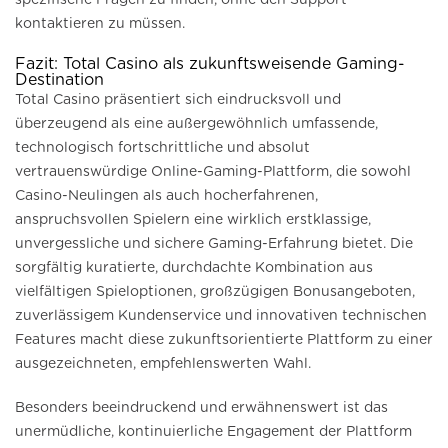
spezifische Fragen zu finden, ohne den Support
kontaktieren zu müssen.
Fazit: Total Casino als zukunftsweisende Gaming-
Destination
Total Casino präsentiert sich eindrucksvoll und
überzeugend als eine außergewöhnlich umfassende,
technologisch fortschrittliche und absolut
vertrauenswürdige Online-Gaming-Plattform, die sowohl
Casino-Neulingen als auch hocherfahrenen,
anspruchsvollen Spielern eine wirklich erstklassige,
unvergessliche und sichere Gaming-Erfahrung bietet. Die
sorgfältig kuratierte, durchdachte Kombination aus
vielfältigen Spieloptionen, großzügigen Bonusangeboten,
zuverlässigem Kundenservice und innovativen technischen
Features macht diese zukunftsorientierte Plattform zu einer
ausgezeichneten, empfehlenswerten Wahl.
Besonders beeindruckend und erwähnenswert ist das
unermüdliche, kontinuierliche Engagement der Plattform