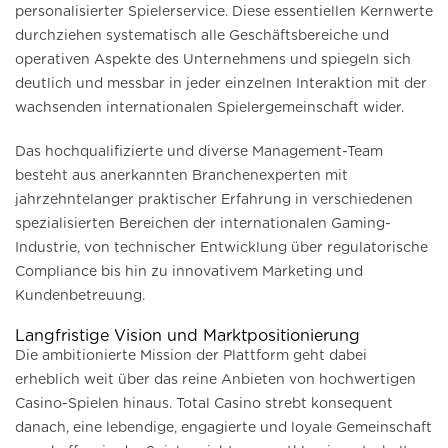
personalisierter Spielerservice. Diese essentiellen Kernwerte
durchziehen systematisch alle Geschäftsbereiche und
operativen Aspekte des Unternehmens und spiegeln sich
deutlich und messbar in jeder einzelnen Interaktion mit der
wachsenden internationalen Spielergemeinschaft wider.
Das hochqualifizierte und diverse Management-Team
besteht aus anerkannten Branchenexperten mit
jahrzehntelanger praktischer Erfahrung in verschiedenen
spezialisierten Bereichen der internationalen Gaming-
Industrie, von technischer Entwicklung über regulatorische
Compliance bis hin zu innovativem Marketing und
Kundenbetreuung.
Langfristige Vision und Marktpositionierung
Die ambitionierte Mission der Plattform geht dabei
erheblich weit über das reine Anbieten von hochwertigen
Casino-Spielen hinaus. Total Casino strebt konsequent
danach, eine lebendige, engagierte und loyale Gemeinschaft