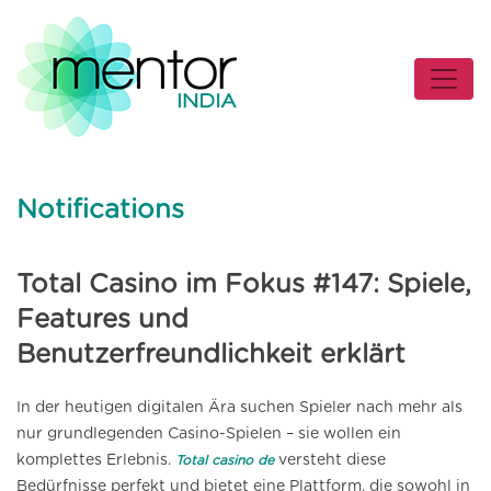
Notifications
Total Casino im Fokus #147: Spiele,
Features und
Benutzerfreundlichkeit erklärt
In der heutigen digitalen Ära suchen Spieler nach mehr als
nur grundlegenden Casino-Spielen – sie wollen ein
komplettes Erlebnis.
versteht diese
Total casino de
Bedürfnisse perfekt und bietet eine Plattform, die sowohl in