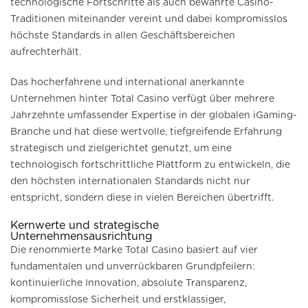
technologische Fortschritte als auch bewährte Casino-
Traditionen miteinander vereint und dabei kompromisslos
höchste Standards in allen Geschäftsbereichen
aufrechterhält.
Das hocherfahrene und international anerkannte
Unternehmen hinter Total Casino verfügt über mehrere
Jahrzehnte umfassender Expertise in der globalen iGaming-
Branche und hat diese wertvolle, tiefgreifende Erfahrung
strategisch und zielgerichtet genutzt, um eine
technologisch fortschrittliche Plattform zu entwickeln, die
den höchsten internationalen Standards nicht nur
entspricht, sondern diese in vielen Bereichen übertrifft.
Kernwerte und strategische
Unternehmensausrichtung
Die renommierte Marke Total Casino basiert auf vier
fundamentalen und unverrückbaren Grundpfeilern:
kontinuierliche Innovation, absolute Transparenz,
kompromisslose Sicherheit und erstklassiger,