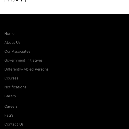
[ff id="1"]
Home
About Us
Our Associates
Government Initiatives
Differently-Abled Persons
Courses
Notifications
Gallery
Careers
Faq's
Contact Us