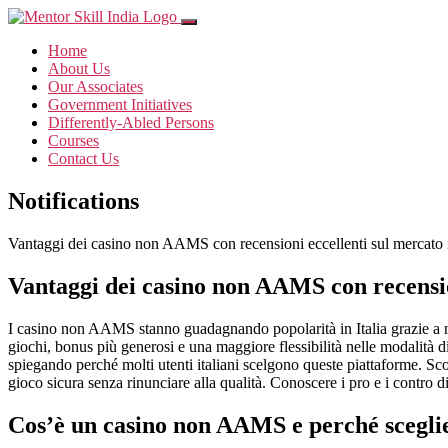
Home
About Us
Our Associates
Government Initiatives
Differently-Abled Persons
Courses
Contact Us
Notifications
Vantaggi dei casino non AAMS con recensioni eccellenti sul mercato i
Vantaggi dei casino non AAMS con recension
I casino non AAMS stanno guadagnando popolarità in Italia grazie a n
giochi, bonus più generosi e una maggiore flessibilità nelle modalità 
spiegando perché molti utenti italiani scelgono queste piattaforme. Sc
gioco sicura senza rinunciare alla qualità. Conoscere i pro e i contro d
Cos’è un casino non AAMS e perché scegli