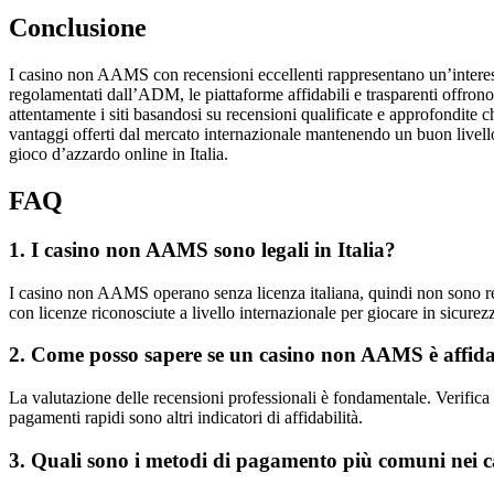
Conclusione
I casino non AAMS con recensioni eccellenti rappresentano un’interessan
regolamentati dall’ADM, le piattaforme affidabili e trasparenti offrono
attentamente i siti basandosi su recensioni qualificate e approfondite ch
vantaggi offerti dal mercato internazionale mantenendo un buon livello
gioco d’azzardo online in Italia.
FAQ
1. I casino non AAMS sono legali in Italia?
I casino non AAMS operano senza licenza italiana, quindi non sono rego
con licenze riconosciute a livello internazionale per giocare in sicurez
2. Come posso sapere se un casino non AAMS è affida
La valutazione delle recensioni professionali è fondamentale. Verifica la
pagamenti rapidi sono altri indicatori di affidabilità.
3. Quali sono i metodi di pagamento più comuni nei