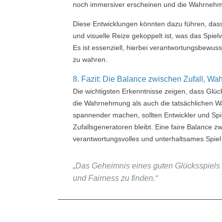
noch immersiver erscheinen und die Wahrnehm
Diese Entwicklungen könnten dazu führen, dass
und visuelle Reize gekoppelt ist, was das Spiel
Es ist essenziell, hierbei verantwortungsbewu
zu wahren.
8. Fazit: Die Balance zwischen Zufall, W
Die wichtigsten Erkenntnisse zeigen, dass Glüc
die Wahrnehmung als auch die tatsächlichen Wa
spannender machen, sollten Entwickler und Spie
Zufallsgeneratoren bleibt. Eine faire Balance zw
verantwortungsvolles und unterhaltsames Spiel
„Das Geheimnis eines guten Glücksspiels l
und Fairness zu finden.“