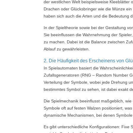
der westlichen Welt beispielsweise Kleeblätter 
Drachen oder Glücksbringer wie die Münze ein 
haben sich auch die Arten und die Bedeutung die
In der Spieltheorie sowie bei der Gestaltung v
Sie beeinflussen die Wahrnehmung der Spieler, 
zu machen. Dabei ist die Balance zwischen Zufa
Ablauf zu gewährleisten.
2. Die Häufigkeit des Erscheinens von G
In Spielautomaten basiert die Wahrscheinlichk
Zufallsgeneratoren (RNG – Random Number Gene
Verteilung der Symbole, wobei jede Drehung una
bestimmtes Symbol zu sehen, ist dabei exakt def
Die Spielmechanik beeinflusst maßgeblich, wie
Symbole oft auf festen Walzen positioniert, was
dynamische Mechanismen, bei denen Symbole zufä
Es gibt unterschiedliche Konfigurationen: Fix