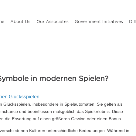
me
About Us
Our Associates
Government Initiatives
Dif
-Symbole in modernen Spielen?
rnen Glücksspielen
n Glücksspielen, insbesondere in Spielautomaten. Sie gelten als
nnchance und beeinflussen maßgeblich das Spielerlebnis. Diese
ken die Erwartung auf einen größeren Gewinn oder einen Bonus.
 verschiedenen Kulturen unterschiedliche Bedeutungen. Während in