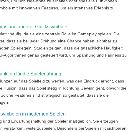
nzen, um Bonusgewinne zu erhalten oder spezielle Funktionen
mbole mit innovativen Features, um ein intensives Erlebnis zu
 Coins und anderer Glückssymbole
lativ häufig, da sie eine zentrale Rolle im Gameplay spielen. Die
altet, dass sie bei jeder Drehung eine Chance haben, sichtbar zu
ten Spielregeln. Studien zeigen, dass die tatsächliche Häufigkeit
-Algorithmen genau gesteuert wird, um Spannung und Fairness zu
nktion für die Spielerfahrung
 Münzen auf das Spielfeld zu werfen, was den Eindruck erhöht, dass
e Illusion, dass das Spiel stetig in Richtung Gewinn geht, obwohl die
. Solche Features sind strategisch so gestaltet, dass sie die
igern.
ssymbolen in modernen Spielen
 und Erwartungshaltung der Spieler maßgeblich. Sie erzeugen
n verstärken, weiterzuspielen. Besonders bei Spielen mit sichtbaren