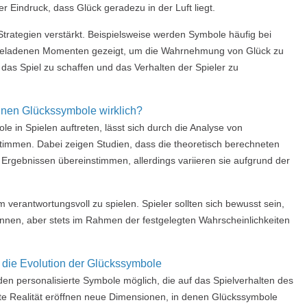
 Eindruck, dass Glück geradezu in der Luft liegt.
Strategien verstärkt. Beispielsweise werden Symbole häufig bei
fgeladenen Momenten gezeigt, um die Wahrnehmung von Glück zu
n das Spiel zu schaffen und das Verhalten der Spieler zu
heinen Glückssymbole wirklich?
le in Spielen auftreten, lässt sich durch die Analyse von
immen. Dabei zeigen Studien, dass die theoretisch berechneten
 Ergebnissen übereinstimmen, allerdings variieren sie aufgrund der
m verantwortungsvoll zu spielen. Spieler sollten sich bewusst sein,
nnen, aber stets im Rahmen der festgelegten Wahrscheinlichkeiten
 die Evolution der Glückssymbole
den personalisierte Symbole möglich, die auf das Spielverhalten des
rte Realität eröffnen neue Dimensionen, in denen Glückssymbole