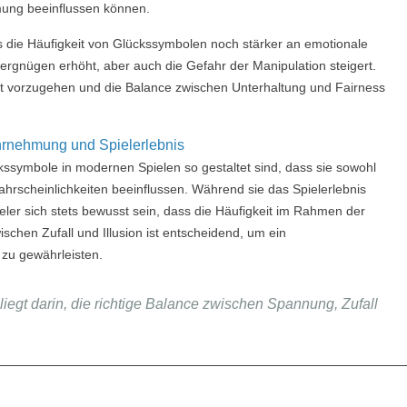
ung beeinflussen können.
 die Häufigkeit von Glückssymbolen noch stärker an emotionale
vergnügen erhöht, aber auch die Gefahr der Manipulation steigert.
sst vorzugehen und die Balance zwischen Unterhaltung und Fairness
ahrnehmung und Spielerlebnis
kssymbole in modernen Spielen so gestaltet sind, dass sie sowohl
hrscheinlichkeiten beeinflussen.
Während sie das Spielerlebnis
ler sich stets bewusst sein, dass die Häufigkeit im Rahmen der
ischen Zufall und Illusion ist entscheidend, um ein
 zu gewährleisten.
iegt darin, die richtige Balance zwischen Spannung, Zufall