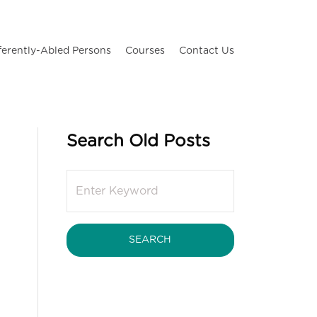
ferently-Abled Persons
Courses
Contact Us
Search Old Posts