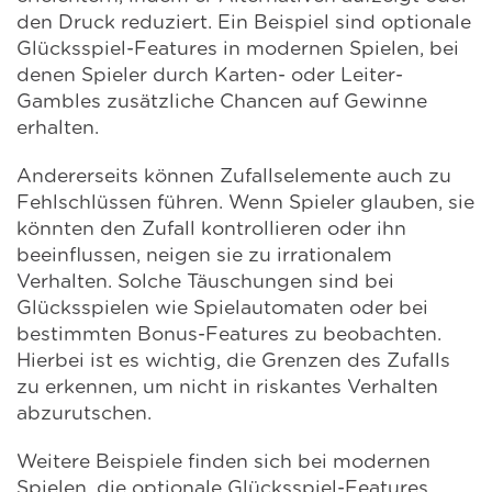
den Druck reduziert. Ein Beispiel sind optionale
Glücksspiel-Features in modernen Spielen, bei
denen Spieler durch Karten- oder Leiter-
Gambles zusätzliche Chancen auf Gewinne
erhalten.
Andererseits können Zufallselemente auch zu
Fehlschlüssen führen. Wenn Spieler glauben, sie
könnten den Zufall kontrollieren oder ihn
beeinflussen, neigen sie zu irrationalem
Verhalten. Solche Täuschungen sind bei
Glücksspielen wie Spielautomaten oder bei
bestimmten Bonus-Features zu beobachten.
Hierbei ist es wichtig, die Grenzen des Zufalls
zu erkennen, um nicht in riskantes Verhalten
abzurutschen.
Weitere Beispiele finden sich bei modernen
Spielen, die optionale Glücksspiel-Features