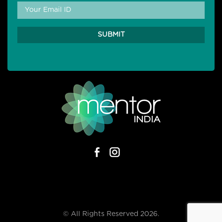
© All Rights Reserved 2026.