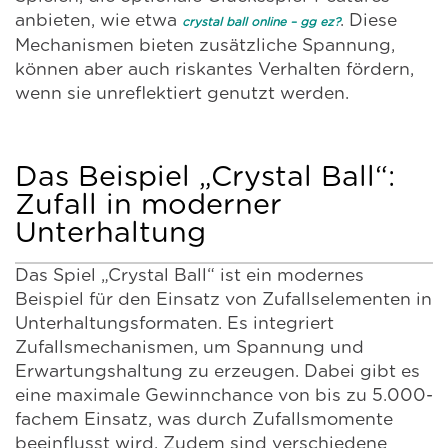
anbieten, wie etwa
. Diese
crystal ball online – gg ez?
Mechanismen bieten zusätzliche Spannung,
können aber auch riskantes Verhalten fördern,
wenn sie unreflektiert genutzt werden.
Das Beispiel „Crystal Ball“:
Zufall in moderner
Unterhaltung
Das Spiel „Crystal Ball“ ist ein modernes
Beispiel für den Einsatz von Zufallselementen in
Unterhaltungsformaten. Es integriert
Zufallsmechanismen, um Spannung und
Erwartungshaltung zu erzeugen. Dabei gibt es
eine maximale Gewinnchance von bis zu 5.000-
fachem Einsatz, was durch Zufallsmomente
beeinflusst wird. Zudem sind verschiedene