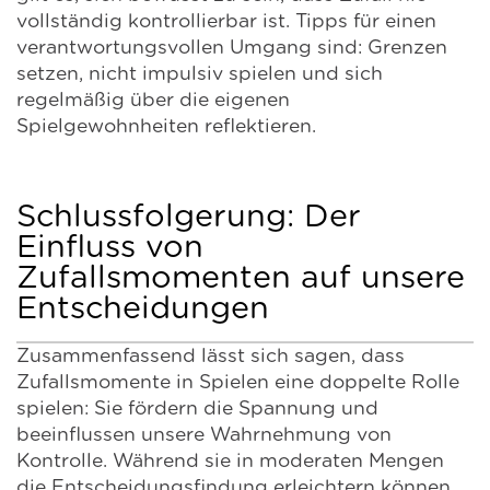
vollständig kontrollierbar ist. Tipps für einen
verantwortungsvollen Umgang sind: Grenzen
setzen, nicht impulsiv spielen und sich
regelmäßig über die eigenen
Spielgewohnheiten reflektieren.
Schlussfolgerung: Der
Einfluss von
Zufallsmomenten auf unsere
Entscheidungen
Zusammenfassend lässt sich sagen, dass
Zufallsmomente in Spielen eine doppelte Rolle
spielen: Sie fördern die Spannung und
beeinflussen unsere Wahrnehmung von
Kontrolle. Während sie in moderaten Mengen
die Entscheidungsfindung erleichtern können,