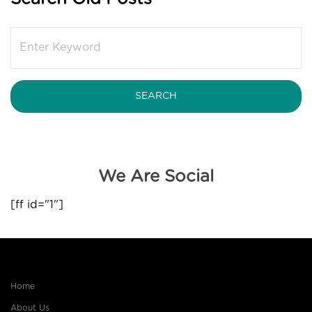
We Are Social
[ff id="1"]
Home
About Us